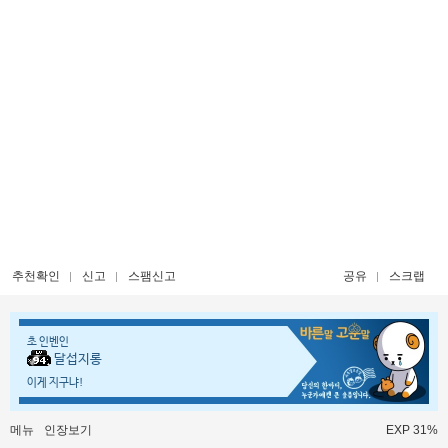
추천확인
신고
스팸신고
공유
스크랩
초 인벤인
달섭지롱
이게 지구냐!
메뉴
인장보기
EXP 31%