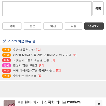
등록
목록
본문
이전
다음
댓글보기
ㅇㅇㄱ 지금 뜨는 글
후방)애들은 가라
[41]
유머
해수욕장에서 오줌 싸는 건 비매너다 vs 아니다
[64]
유머
포켓몬카드를 사려는 줄 근황
[11]
이슈
범상치 않은 00년생
[17]
연예
이제 이해되는 07년 룸싸롱사건...
[12]
이슈
추락하는 하이닉스
[13]
유머
한마 바키에 심취한 와이프.manhwa
계층
0