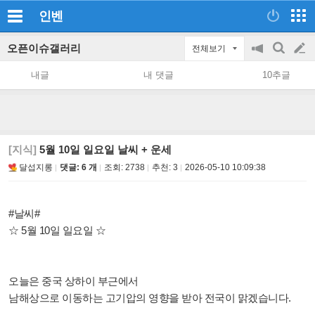
인벤
오픈이슈갤러리
전체보기
공
검
글
지
색
내글
내 댓글
10추글
on/off
쓰
기
[지식]
5월 10일 일요일 날씨 + 운세
달섭지롱
댓글: 6 개
조회:
2738
추천:
3
2026-05-10 10:09:38
#날씨#
☆ 5월 10일 일요일 ☆
오늘은 중국 상하이 부근에서
남해상으로 이동하는 고기압의 영향을 받아 전국이 맑겠습니다.