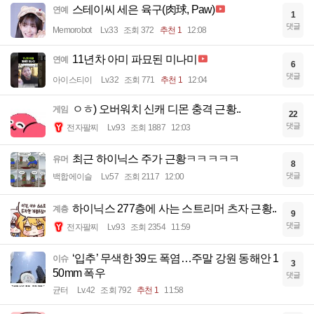
스테이씨 세은 육구(肉球, Paw)
연예
1
댓글
Memorobot
Lv.33
조회 372
추천 1
12:08
11년차 아미 파묘된 미나미
연예
6
댓글
아이스티이
Lv.32
조회 771
추천 1
12:04
ㅇㅎ) 오버워치 신캐 디몬 충격 근황..
게임
22
댓글
전자팔찌
Lv.93
조회 1887
12:03
최근 하이닉스 주가 근황ㅋㅋㅋㅋㅋ
유머
8
댓글
백합에이슬
Lv.57
조회 2117
12:00
하이닉스 277층에 사는 스트리머 츠자 근황..
계층
9
댓글
전자팔찌
Lv.93
조회 2354
11:59
‘입추’ 무색한 39도 폭염…주말 강원 동해안 1
이슈
3
50mm 폭우
댓글
균터
Lv.42
조회 792
추천 1
11:58