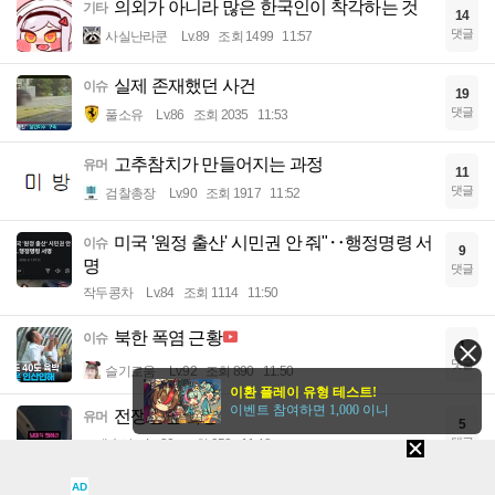
의외가 아니라 많은 한국인이 착각하는 것
기타
14
댓글
사실난라쿤
Lv.89
조회 1499
11:57
실제 존재했던 사건
이슈
19
댓글
풀소유
Lv.86
조회 2035
11:53
고추참치가 만들어지는 과정
유머
11
댓글
검찰총장
Lv.90
조회 1917
11:52
미국 '원정 출산' 시민권 안 줘"‥행정명령 서
이슈
9
명
댓글
작두콩차
Lv.84
조회 1114
11:50
북한 폭염 근황
이슈
1
댓글
슬기로움
Lv.92
조회 890
11:50
이환 플레이 유형 테스트!
이벤트 참여하면 1,000 이니
전쟁같은 사랑
유머
5
댓글
드레술사
Lv.30
조회 952
11:48
AD
올해 모기 고문영상이 적었던 이유 밝혀짐