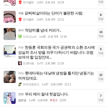
댓글
전자팔찌
Lv.93
조회 101
12:24
닭찌찌살이라는 단어가 불편한 사람.
계층
8
댓글
전자팔찌
Lv.93
조회 425
12:21
적당히를 넘네 커피가..
유머
14
댓글
드라고노브
Lv.90
조회 789
12:18
한동훈 국회의원 국가 공권력의 소환 조사에
이슈
0
성실히 조사 받을 의무 다하시기 바랍니다. 모범
댓글
보여야 할 입장인데...
진겟타원
Lv.70
조회 398
12:16
롯데타워는 대낮에 냉방을 틀지만 냉동기는
지식
12
꺼져있데요.
댓글
라라크로포드
Lv.87
조회 1509
12:11
우리 메이 절대 핫걸입니다.
연예
7
댓글
꿻뻵뗗
Lv.90
조회 892
추천 2
12:09