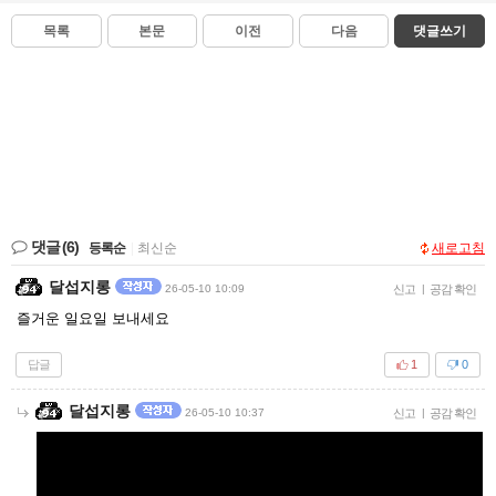
목록
본문
이전
다음
댓글쓰기
댓글
(6)
등록순
|
최신순
새로고침
달섭지롱
26-05-10 10:09
신고
|
공감 확인
즐거운 일요일 보내세요
답글
1
0
달섭지롱
26-05-10 10:37
신고
|
공감 확인