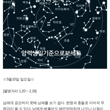
☆5월10일 일요일☆
[물병자리 1.20 ~ 2.18]
남에게 공손하지 못해 낭패를 보기 쉽다. 분쟁과 충돌로 이어져 무
력감이 올 수 있다. 남에게 베풀어도 배은망덕하게 나오니 시절이