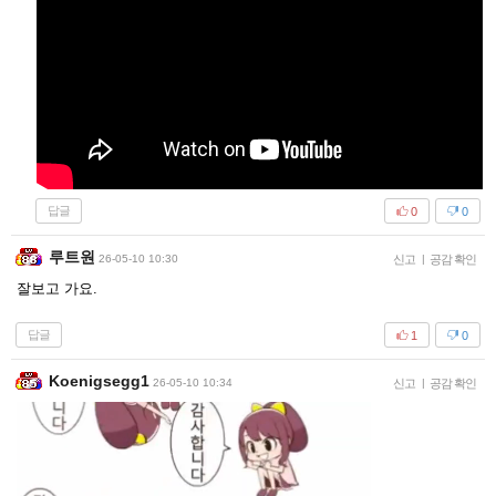
답글
0
0
루트원
26-05-10 10:30
신고
|
공감 확인
잘보고 가요.
답글
1
0
Koenigsegg1
26-05-10 10:34
신고
|
공감 확인