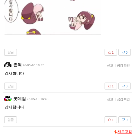
답글
1
0
존윅
26-05-10 10:35
신고
|
공감 확인
감사합니다
답글
1
0
롯데검
26-05-10 16:43
신고
|
공감 확인
감사합니다
답글
1
0
새로고침