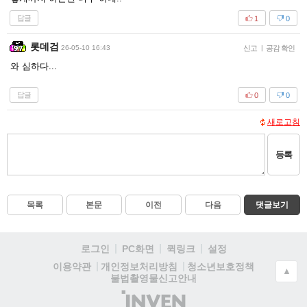
답글
1
0
롯데검
26-05-10 16:43
신고
|
공감 확인
와 심하다...
답글
0
0
새로고침
등록
목록
본문
이전
다음
댓글보기
로그인
PC화면
퀵링크
설정
청소년보호정책
이용약관
개인정보처리방침
▲
불법촬영물신고안내
(주)