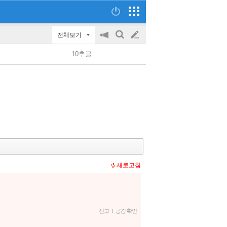
전체보기
공
검
글
지
색
10추글
on/off
쓰
기
새로고침
신고
|
공감 확인