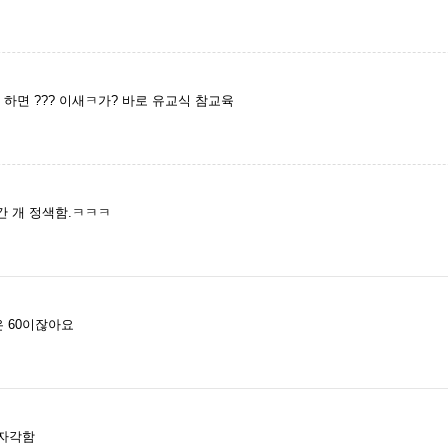
하면 ??? 이새ㅋ가? 바로 유교식 참교육
간 개 정색함.ㅋㅋㅋ
음은 60이잖아요
 자각함