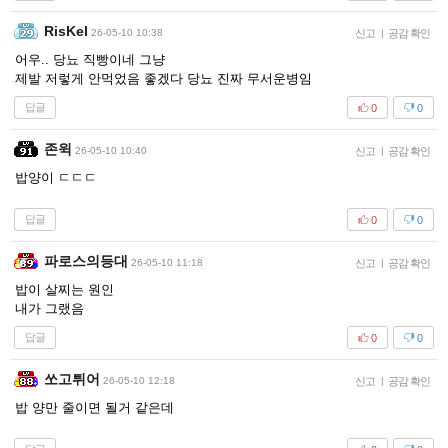
RisKel
26-05-10 10:38
신고
|
공감 확인
어우.. 당뇨 직빵이네 그냥
제발 저렇게 안먹었음 좋겠다 당뇨 진짜 무서운병임
답글
0
0
존윅
26-05-10 10:40
신고
|
공감 확인
밥양이 ㄷㄷㄷ
답글
0
0
파로스의등대
26-05-10 11:18
신고
|
공감 확인
밥이 살찌는 원인
내가 그랬음
답글
0
0
쏘고튀어
26-05-10 12:18
신고
|
공감 확인
밥 양만 줄이면 될거 같은데