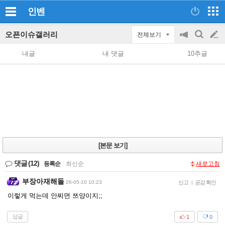
인벤
오픈이슈갤러리
전체보기
공
검
글
지
색
내글
내 댓글
10추글
on/off
쓰
기
[본문 보기]
댓글
(12)
등록순
|
최신순
새로고침
부장아재해돌
26-05-10 10:23
신고
|
공감 확인
이렇게 먹는데 안찌면 쯔양이지;;
답글
1
0