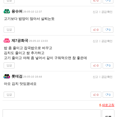
답글
0
0
용슈퍼
26-05-10 12:37
신고
|
공감 확인
고기보다 밥양이 많아서 살찌는듯
답글
0
0
제7공화국
26-05-10 13:03
신고
|
공감 확인
밥 좀 줄이고 잡곡밥으로 바꾸고
김치도 줄이고 쌈 추가하고
고기 줄이고 야채 좀 넣어서 같이 구워먹으면 참 좋은데
답글
0
0
롯데검
26-05-10 16:44
신고
|
공감 확인
아오 김치 맛있겠네요
답글
0
0
새로고침