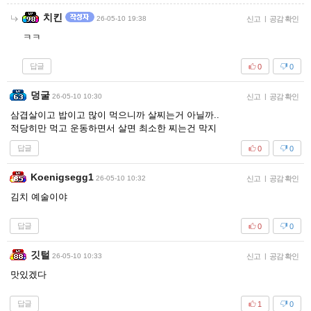
치킨
26-05-10 19:38
신고
|
공감 확인
ㅋㅋ
답글
0
0
덩굴
26-05-10 10:30
신고
|
공감 확인
삼겹살이고 밥이고 많이 먹으니까 살찌는거 아닐까..
적당히만 먹고 운동하면서 살면 최소한 찌는건 막지
답글
0
0
Koenigsegg1
26-05-10 10:32
신고
|
공감 확인
김치 예술이야
답글
0
0
깃털
26-05-10 10:33
신고
|
공감 확인
맛있겠다
답글
1
0