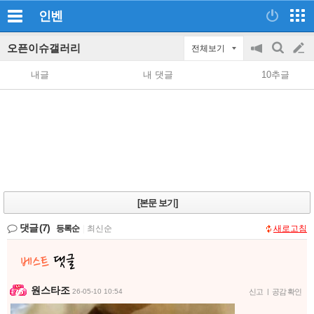
인벤
오픈이슈갤러리
전체보기
공
검
글
지
색
내글
내 댓글
10추글
on/off
쓰
기
[본문 보기]
댓글
(7)
등록순
|
최신순
새로고침
원스타조
26-05-10 10:54
신고
|
공감 확인