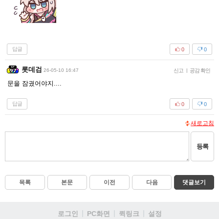
답글
0
0
롯데검
26-05-10 16:47
신고
|
공감 확인
문을 잠궜어야지....
답글
0
0
새로고침
등록
목록
본문
이전
다음
댓글보기
로그인
PC화면
퀵링크
설정