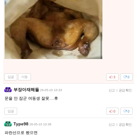
답글
이동
3
0
부장아재해돌
26-05-10 10:33
신고
|
공감 확인
문을 안 잠군 여동생 잘못....후
답글
0
0
Type98
26-05-10 10:39
신고
|
공감 확인
파란선으로 봤으면