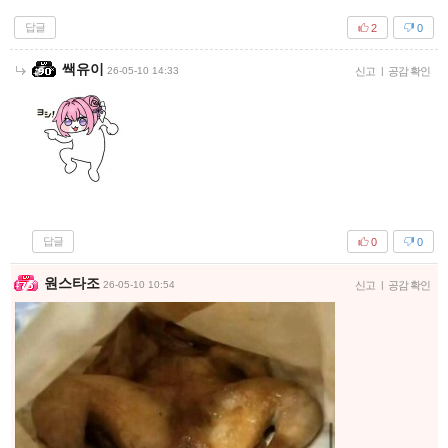
답글
2
0
쌕유이
26-05-10 14:33
신고
|
공감 확인
답글
0
0
원스타조
26-05-10 10:54
신고
|
공감 확인