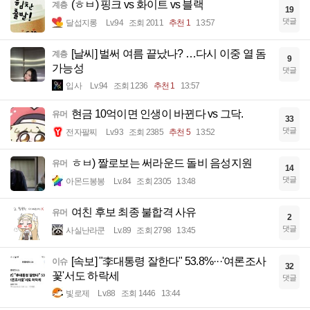
(ㅎㅂ) 핑크 vs 화이트 vs 블랙
계층
19
댓글
달섭지롱
Lv.94
조회 2011
추천 1
13:57
[날씨] 벌써 여름 끝났나? …다시 이중 열 돔
계층
9
가능성
댓글
입사
Lv.94
조회 1236
추천 1
13:57
현금 10억이면 인생이 바뀐다 vs 그닥.
유머
33
댓글
전자팔찌
Lv.93
조회 2385
추천 5
13:52
ㅎㅂ) 짤로보는 써라운드 돌비 음성지원
유머
14
댓글
아몬드봉봉
Lv.84
조회 2305
13:48
여친 후보 최종 불합격 사유
유머
2
댓글
사실난라쿤
Lv.89
조회 2798
13:45
[속보] "李대통령 잘한다" 53.8%···'여론조사
이슈
32
꽃'서도 하락세
댓글
빛로제
Lv.88
조회 1446
13:44