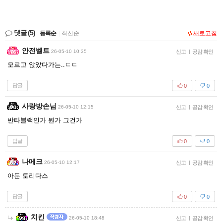
댓글
(5)
등록순
|
최신순
새로고침
안전벨트
26-05-10 10:35
신고
|
공감 확인
모르고 앉았다가는..ㄷㄷ
답글
0
0
사랑방손님
26-05-10 12:15
신고
|
공감 확인
반타블랙인가 뭔가 그건가
답글
0
0
나메크
26-05-10 12:17
신고
|
공감 확인
아둔 토리다스
답글
0
0
치킨
26-05-10 18:48
신고
|
공감 확인