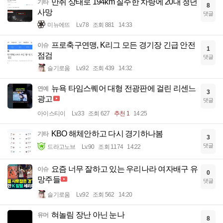
만취 상태로 194km 질주한 차량에 20대 청년
기타
8
사망
댓글
미뉴에뜨
Lv.78
조회 881
14:33
프로축구연맹, K리그 모든 경기장 긴급 안전
이슈
1
점검
댓글
슬기로움
Lv.92
조회 439
14:32
뉴욕 타임스퀘어 대형 전광판에 걸린 리센느
연예
3
광고
댓글
아이스티이
Lv.33
조회 627
추천 1
14:25
KBO 해체안하고 다시 경기하나봄
기타
3
댓글
드라고노브
Lv.90
조회 1174
14:22
요즘 너무 잘하고 있는 우리나라 여자배구 유
이슈
0
망주들
댓글
슬기로움
Lv.92
조회 562
14:20
혀놀림 장난 아닌 눈나
유머
8