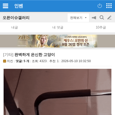
인벤
오픈이슈갤러리
전체보기
공
검
글
지
색
내글
내 댓글
10추글
on/off
쓰
기
[기타]
완벽하게 은신한 고양이
치킨
댓글: 5 개
조회:
4323
추천:
1
2026-05-10 10:32:50