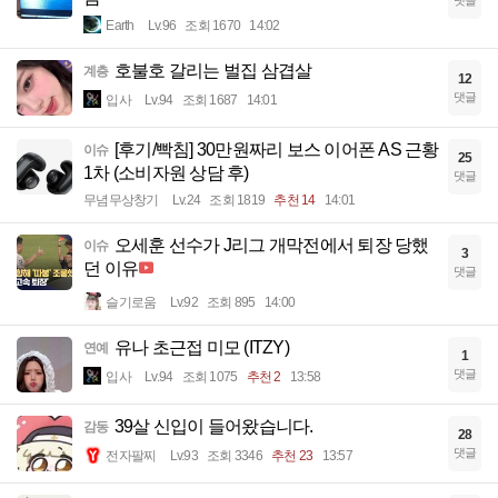
댓글
Earth
Lv.96
조회 1670
14:02
호불호 갈리는 벌집 삼겹살
계층
12
댓글
입사
Lv.94
조회 1687
14:01
[후기/빡침] 30만원짜리 보스 이어폰 AS 근황
이슈
25
1차 (소비자원 상담 후)
댓글
무념무상창기
Lv.24
조회 1819
추천 14
14:01
오세훈 선수가 J리그 개막전에서 퇴장 당했
이슈
3
던 이유
댓글
슬기로움
Lv.92
조회 895
14:00
유나 초근접 미모 (ITZY)
연예
1
댓글
입사
Lv.94
조회 1075
추천 2
13:58
39살 신입이 들어왔습니다.
감동
28
댓글
전자팔찌
Lv.93
조회 3346
추천 23
13:57