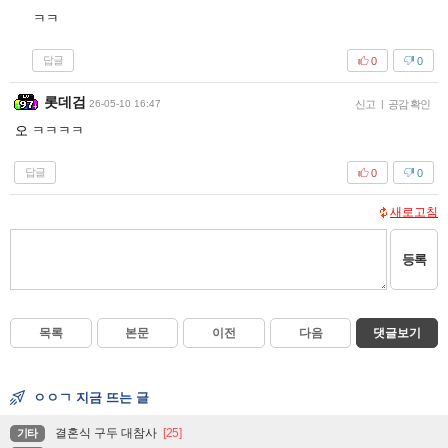
ㅋㅋ
답글
0
0
롯데검
26-05-10 16:47
신고
|
공감 확인
오 ㅋㅋㅋㅋ
답글
0
0
새로고침
등록
목록
본문
이전
다음
댓글보기
ㅇㅇㄱ 지금 뜨는 글
결혼식 구두 대참사
[25]
기타