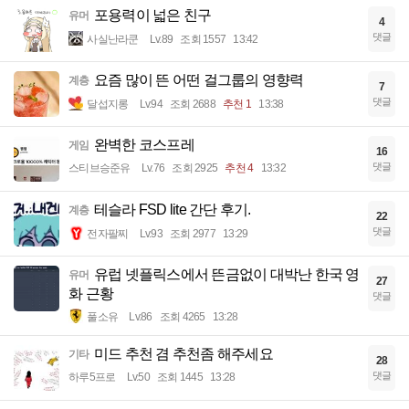
포용력이 넓은 친구
유머
4
댓글
사실난라쿤
Lv.89
조회 1557
13:42
요즘 많이 뜬 어떤 걸그룹의 영향력
계층
7
댓글
달섭지롱
Lv.94
조회 2688
추천 1
13:38
완벽한 코스프레
게임
16
댓글
스티브승준유
Lv.76
조회 2925
추천 4
13:32
테슬라 FSD lite 간단 후기.
계층
22
댓글
전자팔찌
Lv.93
조회 2977
13:29
유럽 넷플릭스에서 뜬금없이 대박난 한국 영
유머
27
화 근황
댓글
풀소유
Lv.86
조회 4265
13:28
미드 추천 겸 추천좀 해주세요
기타
28
댓글
하루5프로
Lv.50
조회 1445
13:28