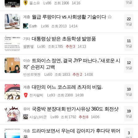
댓글
풀소유
Lv.86
조회 1906
14:16
월급 루팡이다 vs 사회생활 기술이다
계층
22
댓글
Earth
Lv.96
조회 2013
14:14
대통령상 받은 초등학생 발명품
기타
11
댓글
꿻뻵뗗
Lv.90
조회 1785
추천 3
14:13
트와이스 정연, 결국 JYP 떠난다.."새로운 시
이슈
12
작" 손편지 고백
댓글
빈센트멧젠
Lv.60
조회 1833
추천 2
14:08
대만의 어느 코스프레 츠자의 비밀.
계층
10
댓글
전자팔찌
Lv.93
조회 2388
14:08
국중박 분장대회 반가사유상 360도 회전샷
유머
19
댓글
사실난라쿤
Lv.89
조회 1792
추천 8
14:06
드라마보면서 우는데 강아지가 후다닥 뛰어
계층
3
옴