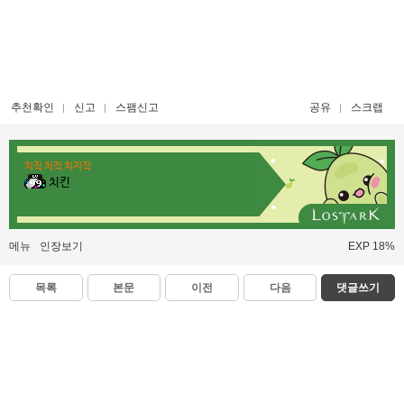
추천확인
신고
스팸신고
공유
스크랩
치직 치직 치지직
치킨
메뉴
인장보기
EXP 18%
목록
본문
이전
다음
댓글쓰기