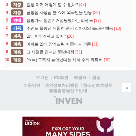
3
계층
[47]
길빵 이거 어떻게 할 수 없나?
4
계층
[22]
곱창집 사장님 불 쇼에 외국인들 반응
5
연예
[17]
음방가서 챌린지거절당했다는 리센느
6
감동
[13]
주인도 몰랐던 위험한 순간 강아지의 놀라운 행동
7
계층
[26]
딸...여기 왜파고 있어?
8
계층
[31]
아파트 엘베 망가뜨린 아줌마 사과문
9
계층
[31]
그 시절을 견뎌낸 80년대생
10
계층
[30]
(ㅎㅂ) 구독자 늘어났다는 시계 수리 유튜버
로그인
PC화면
퀵링크
설정
청소년보호정책
이용약관
개인정보처리방침
▲
불법촬영물신고안내
(주)
인
벤