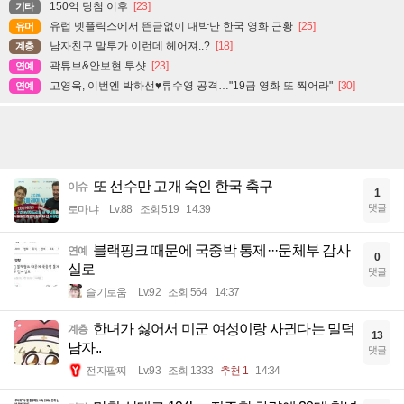
150억 당첨 이후
[23]
기타
유럽 넷플릭스에서 뜬금없이 대박난 한국 영화 근황
[25]
유머
남자친구 말투가 이런데 헤어져..?
[18]
계층
곽튜브&안보현 투샷
[23]
연예
고영욱, 이번엔 박하선♥류수영 공격…"19금 영화 또 찍어라"
[30]
연예
또 선수만 고개 숙인 한국 축구
이슈
1
댓글
로마냐
Lv.88
조회 519
14:39
블랙핑크 때문에 국중박 통제···문체부 감사
연예
0
실로
댓글
슬기로움
Lv.92
조회 564
14:37
한녀가 싫어서 미군 여성이랑 사귄다는 밀덕
계층
13
남자..
댓글
전자팔찌
Lv.93
조회 1333
추천 1
14:34