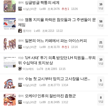
싱글벙글 짝퉁의 세계
유머
16
댓글
사실난라쿤
Lv.89
조회 2476
추천 1
13:26
잼통 지지율 하락은 참모들과 그 주변들이 문
이슈
58
제임
댓글
뭉치야
Lv.65
조회 2213
13:22
일본의 어느 카페에서 파는 아이스커피
유머
21
댓글
사실난라쿤
Lv.89
조회 3170
추천 1
13:16
‘LH 사태’ 투기 의혹 받았던 LH 직원들…무죄
이슈
10
뒤 수십억대 토지보상
댓글
미뉴에뜨
Lv.78
조회 2265
13:15
수능 첫 교시부터 망치고 고사장을 나온...
유머
5
댓글
사실난라쿤
Lv.89
조회 2773
13:14
오케이! 인류의 절반까진 좁혔군
유머
8
댓글
사실난라쿤
Lv.89
조회 2495
13:12