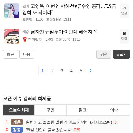
고영욱, 이번엔 박하선♥류수영 공격…"19금
연예
31
영화 또 찍어라"
댓글
꿻뻵뗗
Lv.90
조회 3448
13:11
남자친구 말투가 이런데 헤어져..?
계층
18
댓글
전자팔찌
Lv.93
조회 3570
13:10
최근
다음
검색
글쓰기
1
2
3
4
5
오픈 이슈 갤러리 화제글
오늘의 화제
주간
월간
이슈
1
계층
[3]
황량하고 쓸쓸한 벌판의 어느 기념비 (카자흐스탄)
2
감동
[28]
39살 신입이 들어왔습니다.