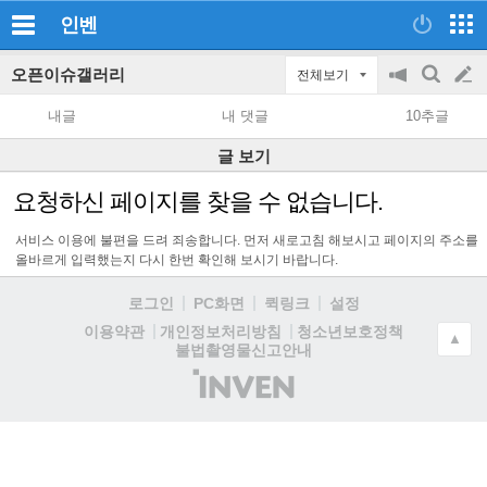
인벤
오픈이슈갤러리
전체보기
공
검
글
지
색
내글
내 댓글
10추글
on/off
쓰
글 보기
기
요청하신 페이지를 찾을 수 없습니다.
서비스 이용에 불편을 드려 죄송합니다. 먼저 새로고침 해보시고 페이지의 주소를
올바르게 입력했는지 다시 한번 확인해 보시기 바랍니다.
로그인
PC화면
퀵링크
설정
청소년보호정책
이용약관
개인정보처리방침
▲
불법촬영물신고안내
(주)
인
벤