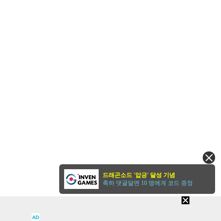
드래곤소드 '압긍' 달성 기념
축하 댓글달면 10 명에게 코드 증정
AD