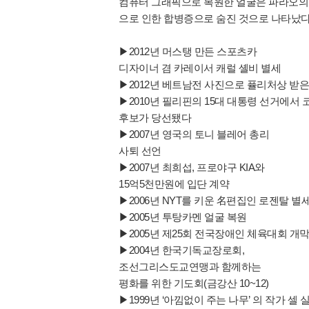
컴퓨터 그래픽으로 복원한 얼굴은 파라오의 
으로 인한 합병증으로 숨진 것으로 나타났다
▶2012년 머스탱 만든 스포츠카
디자이너 겸 카레이서 캐럴 셸비 별세
▶2012년 베트남전 사진으로 퓰리처상 받은
▶2010년 필리핀의 15대 대통령 선거에서 
후보가 당선됐다
▶2007년 영국의 토니 블레어 총리
사퇴 선언
▶2007년 최희섭, 프로야구 KIA와
15억5천만원에 입단 계약
▶2006년 NYT를 키운 名편집인 로젠탈 별
▶2005년 투탕카멘 얼굴 복원
▶2005년 제25회 전국장애인 체육대회 개막식
▶2004년 한국기독교장로회,
조선그리스도교연맹과 함께하는
평화를 위한 기도회(금강산 10~12)
▶1999년 ‘아낌없이 주는 나무’ 의 작가 셀