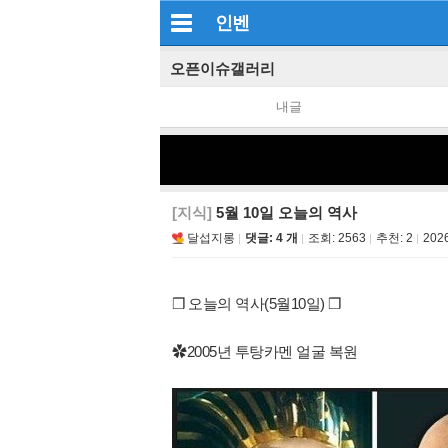
인벤
오픈이슈갤러리
내글
[지식]
5월 10일 오늘의 역사
달섭지롱
댓글: 4 개
조회:
2563
추천:
2
2026
❒ 오늘의 역사(5월10일) ❒
✿2005년 투탕카멘 얼굴 복원