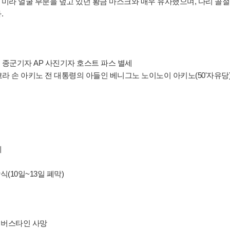
미라 얼굴 부분을 덮고 있던 황금 마스크와 매우 유사했으며, 다리 골
.
 종군기자 AP 사진기자 호스트 파스 별세
코라 손 아키노 전 대통령의 아들인 베니그노 노이노이 아키노(50'자유당
세
(10일~13일 폐막)
 실버스타인 사망