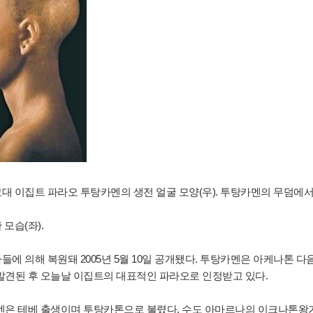
고대 이집트 파라오 투탕카멘의 생전 얼굴 모양(우). 투탕카멘의 무덤에
모습(좌).
에 의해 복원돼 2005년 5월 10일 공개됐다. 투탕카멘은 아케나톤 다
 발견된 후 오늘날 이집트의 대표적인 파라오로 인정받고 있다.
탕케멘은 테베 출생이며 투탕카톤으로 불렸다. 수도 아마르나의 이크나톤왕