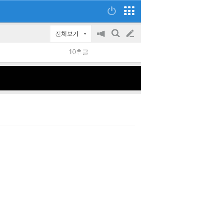
전체보기
공
검
글
지
색
10추글
on/off
쓰
기