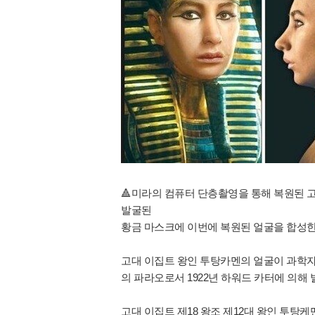
🔺️미라의 컴퓨터 단층촬영을 통해 복원된 
발굴된
황금 마스크에 이번에 복원된 얼굴을 합성한 
고대 이집트 왕인 투탕카멘의 얼굴이 과학자들
의 파라오로서 1922년 하워드 카터에 의해
고대 이집트 제18 왕조 제12대 왕인 투