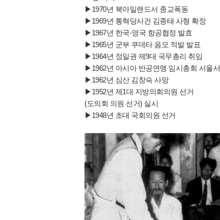
▶1970년 북아일랜드서 종교폭동
▶1969년 통혁당사건 김종태 사형 확정
▶1967년 한국-영국 항공협정 발효
▶1965년 군부 쿠데타 음모 적발 발표
▶1964년 정일권 제9대 국무총리 취임
▶1962년 아시아 반공연맹 임시총회 서울서
▶1962년 심산 김창숙 사망
▶1952년 제1대 지방의회의원 선거
(도의회 의원 선거) 실시
▶1948년 초대 국회의원 선거