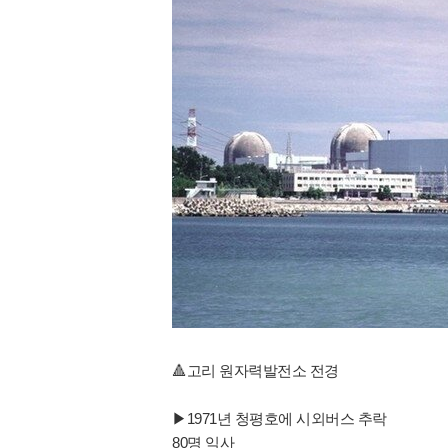
🔺️고리 원자력발전소 전경
▶1971년 청평호에 시외버스 추락
80명 익사