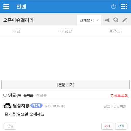
인벤
오픈이슈갤러리
전체보기
공
검
글
지
색
내글
내 댓글
10추글
on/off
쓰
기
[본문 보기]
댓글
(4)
등록순
|
최신순
새로고침
달섭지롱
26-05-10 10:36
신고
|
공감 확인
즐거운 일요일 보내세요
답글
1
0