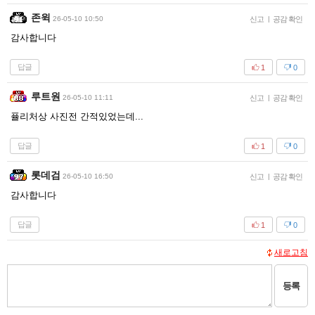
존윅
26-05-10 10:50
신고
|
공감 확인
감사합니다
답글
1
0
루트원
26-05-10 11:11
신고
|
공감 확인
퓰리처상 사진전 간적있었는데...
답글
1
0
롯데검
26-05-10 16:50
신고
|
공감 확인
감사합니다
답글
1
0
새로고침
등록