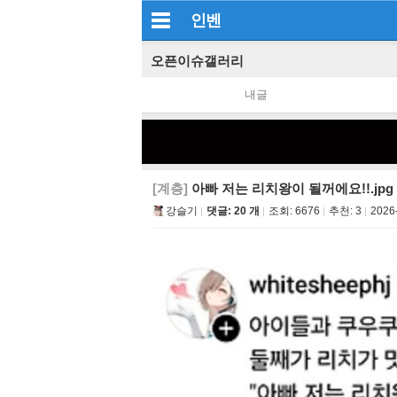
인벤
오픈이슈갤러리
내글
[계층]
아빠 저는 리치왕이 될꺼에요!!.jpg
강슬기
댓글: 20 개
조회:
6676
추천:
3
2026