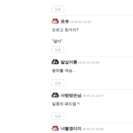
답글
읏큐
26-05-10 10:43
모르고 한거지?
"알아"
답글
달섭지롱
26-05-10 10:45
왕위를 계승...
답글
사랑방손님
26-05-10 10:47
일종의 패드립ㅋ
답글
너빨갱이지
26-05-10 10:49