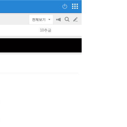
전체보기
공
검
글
지
색
10추글
on/off
쓰
기