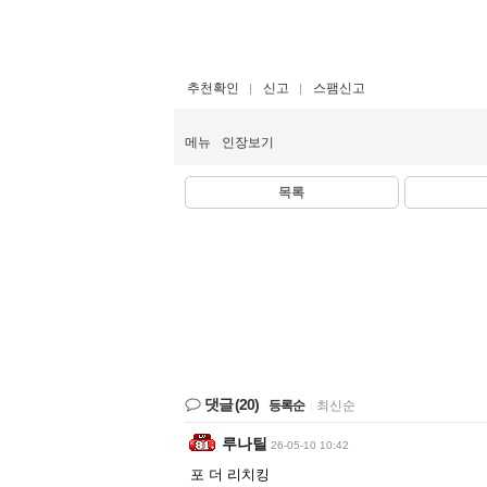
추천확인
신고
스팸신고
메뉴
인장보기
목록
댓글
(20)
등록순
|
최신순
루나틸
26-05-10 10:42
포 더 리치킹