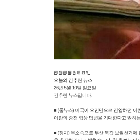
📕📗📘📙📓📔📒📮
오늘의 간추린 뉴스
26년 5월 10일 일요일
간추린 뉴스입니다.
■ (톱뉴스) 미국이 오만만으로 진입하던 
이란의 종전 협상 답변을 기대한다고 밝히는
■ (정치) 무소속으로 부산 북갑 보궐선거