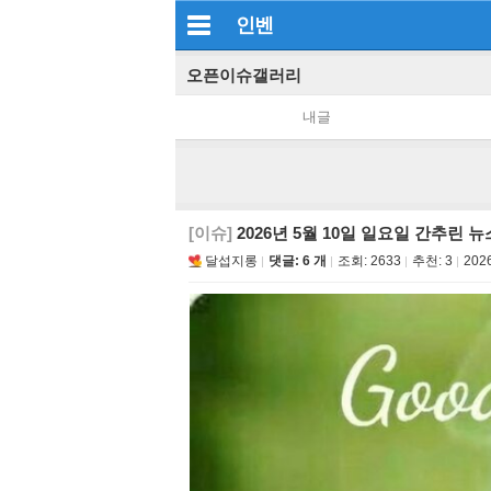
인벤
오픈이슈갤러리
내글
[이슈]
2026년 5월 10일 일요일 간추린 뉴
달섭지롱
댓글: 6 개
조회:
2633
추천:
3
2026