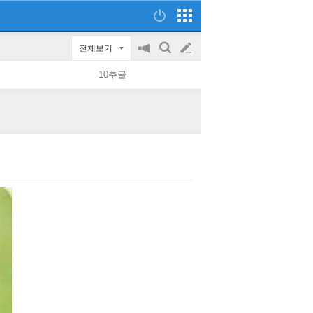
전체보기
공
검
글
지
색
10추글
on/off
쓰
기