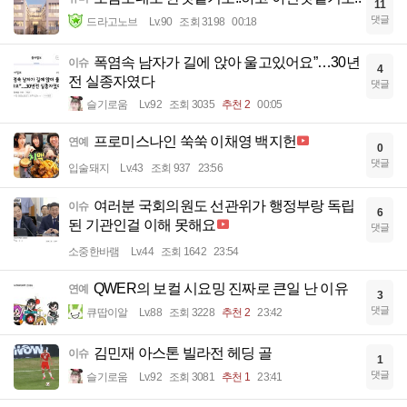
11
댓글
드라고노브
Lv.90
조회 3198
00:18
폭염속 남자가 길에 앉아 울고있어요”…30년
이슈
4
전 실종자였다
댓글
슬기로움
Lv.92
조회 3035
추천 2
00:05
프로미스나인 쑥쑥 이채영 백지헌
연예
0
댓글
입술돼지
Lv.43
조회 937
23:56
여러분 국회의원도 선관위가 행정부랑 독립
이슈
6
된 기관인걸 이해 못해요
댓글
소중한바램
Lv.44
조회 1642
23:54
QWER의 보컬 시요밍 진짜로 큰일 난 이유
연예
3
댓글
큐땁이알
Lv.88
조회 3228
추천 2
23:42
김민재 아스톤 빌라전 헤딩 골
이슈
1
댓글
슬기로움
Lv.92
조회 3081
추천 1
23:41