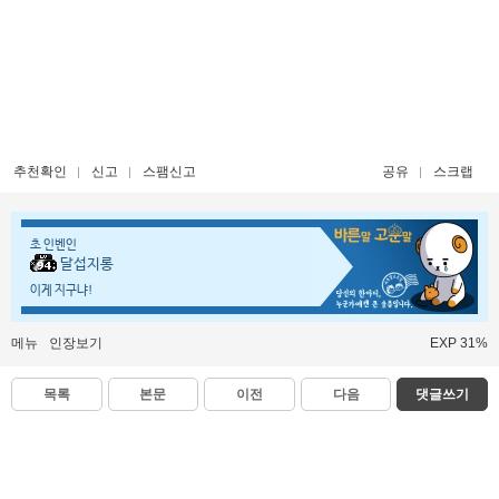
추천확인
신고
스팸신고
공유
스크랩
초 인벤인
달섭지롱
이게 지구냐!
메뉴
인장보기
EXP 31%
목록
본문
이전
다음
댓글쓰기