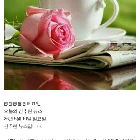
📕📗📘📙📓📔📒📮
오늘의 간추린 뉴스
26년 5월 10일 일요일
간추린 뉴스입니다.