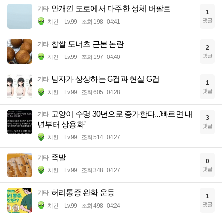
안개낀 도로에서 마주한 성체 버팔로
기타
1
댓글
치킨
Lv.99
조회 198
04:41
찹쌀 도너츠 근본 논란
기타
2
댓글
치킨
Lv.99
조회 197
04:40
남자가 상상하는 G컵과 현실 G컵
기타
1
댓글
치킨
Lv.99
조회 605
04:28
고양이 수명 30년으로 증가한다...'빠르면 내
기타
3
년부터 상용화'
댓글
치킨
Lv.99
조회 514
04:27
족발
기타
0
댓글
치킨
Lv.99
조회 348
04:27
허리통증 완화 운동
기타
1
댓글
치킨
Lv.99
조회 498
04:24