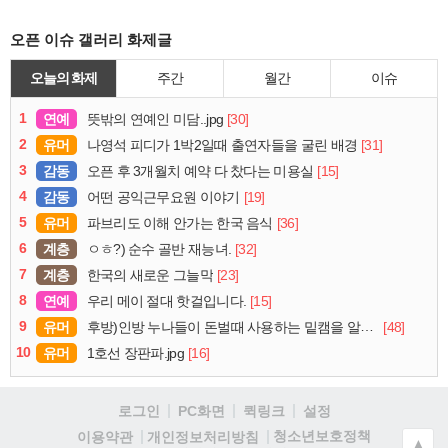
오픈 이슈 갤러리 화제글
오늘의 화제
주간
월간
이슈
1
연예
[30]
뜻밖의 연예인 미담..jpg
2
유머
[31]
나영석 피디가 1박2일때 출연자들을 굴린 배경
3
감동
[15]
오픈 후 3개월치 예약 다 찼다는 미용실
4
감동
[19]
어떤 공익근무요원 이야기
5
유머
[36]
파브리도 이해 안가는 한국 음식
6
계층
[32]
ㅇㅎ?) 순수 골반 재능녀.
7
계층
[23]
한국의 새로운 그늘막
8
연예
[15]
우리 메이 절대 핫걸입니다.
9
유머
[48]
후방)인방 누나들이 돈벌때 사용하는 밑캠을 알아보자
10
유머
[16]
1호선 장판파.jpg
로그인
PC화면
퀵링크
설정
청소년보호정책
이용약관
개인정보처리방침
▲