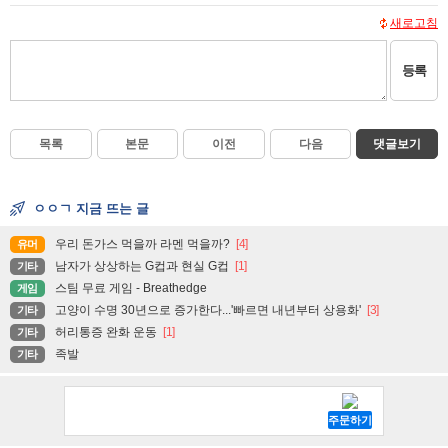
새로고침
등록
목록
본문
이전
다음
댓글보기
ㅇㅇㄱ 지금 뜨는 글
우리 돈가스 먹을까 라멘 먹을까?
[4]
유머
남자가 상상하는 G컵과 현실 G컵
[1]
기타
스팀 무료 게임 - Breathedge
게임
고양이 수명 30년으로 증가한다...'빠르면 내년부터 상용화'
[3]
기타
허리통증 완화 운동
[1]
기타
족발
기타