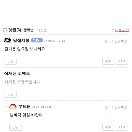
댓글
(6)
등록순
|
최신순
새로고침
달섭지롱
26-05-10 10:44
신고
|
공감 확인
즐거운 일요일 보내세요
답글
0
0
삭제된 코멘트
삭제된 코멘트입니다.
답글
루트원
26-05-10 11:07
신고
|
공감 확인
날벼락 맞길 바란다.
답글
0
0