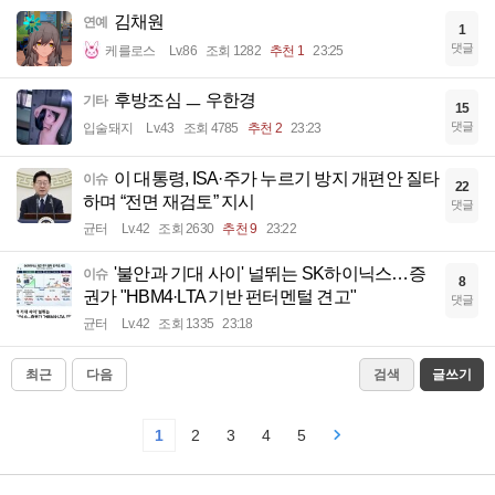
김채원
연예
1
댓글
케를로스
Lv.86
조회 1282
추천 1
23:25
후방조심 ㅡ 우한경
기타
15
댓글
입술돼지
Lv.43
조회 4785
추천 2
23:23
이 대통령, ISA·주가 누르기 방지 개편안 질타
이슈
22
하며 “전면 재검토” 지시
댓글
균터
Lv.42
조회 2630
추천 9
23:22
'불안과 기대 사이' 널뛰는 SK하이닉스…증
이슈
8
권가 "HBM4·LTA 기반 펀터멘털 견고"
댓글
균터
Lv.42
조회 1335
23:18
최근
다음
검색
글쓰기
1
2
3
4
5