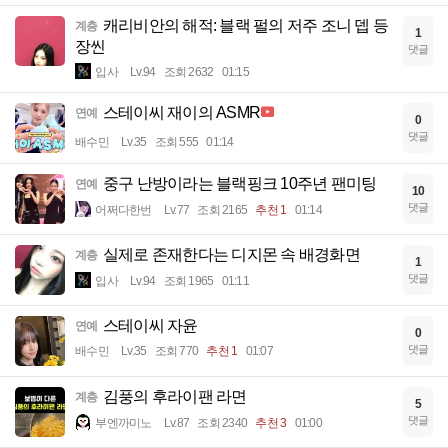
캐리비안의 해적: 블랙 펄의 저주 조니 뎁 등
계층
1
장씬
댓글
입사
Lv.94
조회 2632
01:15
스테이씨 재이의 ASMR
연예
0
댓글
배수민
Lv.35
조회 555
01:14
중구 난방이라는 블랙핑크 10주년 팬미팅
연예
10
댓글
어쩌다한번
Lv.77
조회 2165
추천 1
01:14
실제로 존재한다는 디지몬 속 배경화면
계층
1
댓글
입사
Lv.94
조회 1965
01:11
스테이씨 자윤
연예
0
댓글
배수민
Lv.35
조회 770
추천 1
01:07
김풍의 후라이팬 라면
계층
5
댓글
부엔까미노
Lv.87
조회 2340
추천 3
01:00