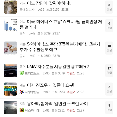
어느 장단에 맞춰야 하냐..
기타
8
댓글
특대형피자
Lv.62
조회 2152
23:38
미국 '마이너스 고용' 쇼크…9월 금리인상 제
이슈
6
동 걸리나
댓글
균터
Lv.42
조회 2039
23:37
SK하이닉스, 주당 375원 분기배당…3분기
이슈
18
추가 주주환원도 예고
댓글
균터
Lv.42
조회 2550
23:28
BMW 차주분들 시동걸면 광고떠요?
유머
17
댓글
드라고노브
Lv.90
조회 3679
추천 1
23:28
이자 진죠우니 잇폰메 쇼부!
게임
2
댓글
사랑방손님
Lv.90
조회 1583
추천 2
23:28
용아맥, 짭아맥, 일반관 스크린 차이
지식
8
댓글
히스파니에
Lv.91
조회 2911
추천 1
23:27