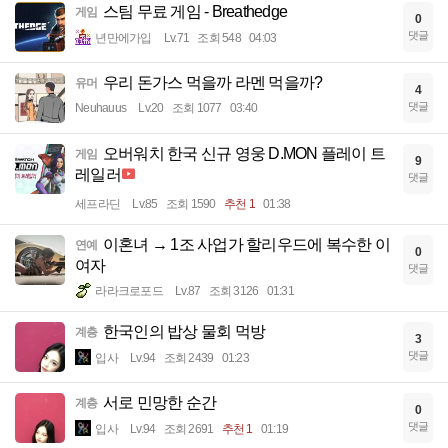
스팀 무료 게임 - Breathedge
게임
0
댓글
년만에가입
Lv.71
조회 548
04:03
우리 돈가스 먹을까 라멘 먹을까?
유머
4
댓글
Neuhauus
Lv.20
조회 1077
03:40
오버워치 한국 신규 영웅 D.MON 플레이 트
게임
9
레일러
댓글
세프라딘
Lv.85
조회 1590
추천 1
01:38
이혼녀 → 1조 사업가 할리우드에 복수한 이
연예
0
여자
댓글
라라크로포드
Lv.87
조회 3126
01:31
한국인의 밥상 물회 먹방
계층
3
댓글
입사
Lv.94
조회 2439
01:23
서로 민망한 순간
계층
0
댓글
입사
Lv.94
조회 2691
추천 1
01:19