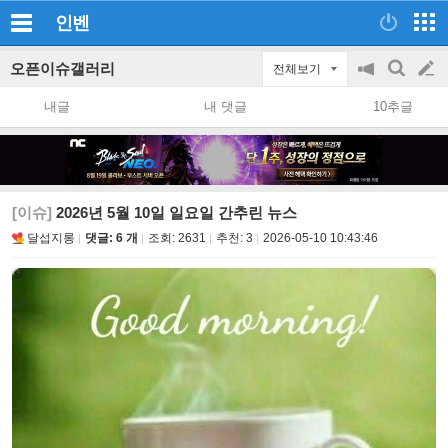
인벤
오픈이슈갤러리
전체보기
공
검
글
지
색
내글
내 댓글
10추글
on/off
쓰
기
[이슈]
2026년 5월 10일 일요일 간추린 뉴스
달섭지롱
댓글: 6 개
조회:
2631
추천:
3
2026-05-10 10:43:46