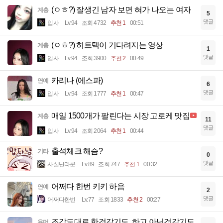
(ㅇㅎ?) 잘생긴 남자 보면 혀가 나오는 여자
계층
5
댓글
입사
Lv.94
조회 4732
추천 1
00:51
(ㅇㅎ?) 히트텍이 기다려지는 영상
계층
1
댓글
입사
Lv.94
조회 3900
추천 2
00:49
카리나 (에스파)
연예
6
댓글
입사
Lv.94
조회 1777
추천 1
00:47
매일 1500개가 팔린다는 시장 고로케 맛집
계층
11
댓글
입사
Lv.94
조회 2064
추천 1
00:44
출석체크 해슴?
기타
0
댓글
사실난라쿤
Lv.89
조회 747
추천 1
00:32
어쩌다 한번 키키 하음
연예
2
댓글
어쩌다한번
Lv.77
조회 1833
추천 2
00:27
조감도대로 한것같기도..하고 아닌것같기도..
유머