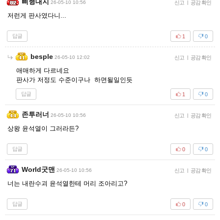
삐형대지
26-05-10 10:56
신고
|
공감 확인
저런게 판사였다니...
답글
1
0
besple
26-05-10 12:02
신고
|
공감 확인
애매하게 다르네요
판사가 저정도 수준이구나 하면될일인듯
답글
1
0
존투러너
26-05-10 10:56
신고
|
공감 확인
상왕 윤석열이 그러라든?
답글
0
0
World굿맨
26-05-10 10:56
신고
|
공감 확인
너는 내란수괴 윤석열한테 머리 조아리고?
답글
0
0