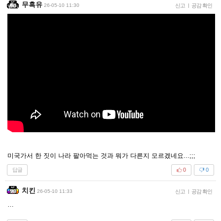
무흑유
26-05-10 11:30
신고
|
공감 확인
미국가서 한 짓이 나라 팔아먹는 것과 뭐가 다른지 모르겠네요...;;;
답글
0
0
치킨
26-05-10 11:33
신고
|
공감 확인
…