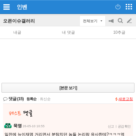
인벤
오픈이슈갤러리
전체보기
공
검
글
지
색
내글
내 댓글
10추글
on/off
쓰
기
[본문 보기]
댓글
(15)
등록순
|
최신순
새로고침
묵명
26-05-10 10:55
신고
|
공감 확인
일전에 뉴이재명 거리면서 분탕치던 놈들 논리랑 유사한데?ㅋㅋㅋ역