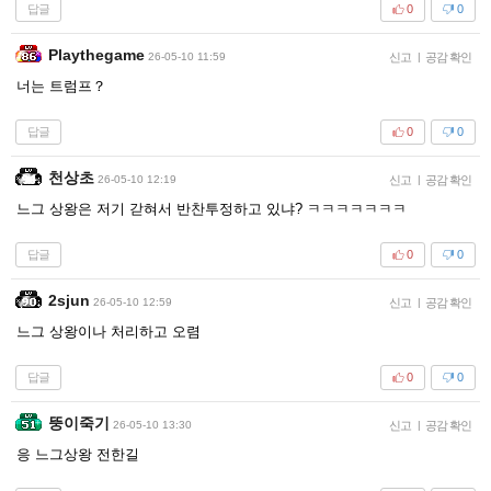
답글
0
0
Playthegame
26-05-10 11:59
신고
|
공감 확인
너는 트럼프？
답글
0
0
천상초
26-05-10 12:19
신고
|
공감 확인
느그 상왕은 저기 갇혀서 반찬투정하고 있냐? ㅋㅋㅋㅋㅋㅋㅋ
답글
0
0
2sjun
26-05-10 12:59
신고
|
공감 확인
느그 상왕이나 처리하고 오렴
답글
0
0
뚱이죽기
26-05-10 13:30
신고
|
공감 확인
응 느그상왕 전한길