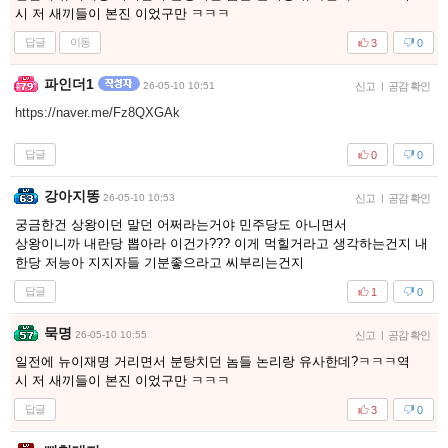
시 저 새끼들이 본진 이었구만 ㅋㅋㅋ
답글
이동
3
0
파인더1
26-05-10 10:51
신고
|
공감 확인
https://naver.me/Fz8QXGAk
답글
0
0
강아지똥
26-05-10 10:53
신고
|
공감 확인
궁금한건 상왕이던 말던 어쩌라는거야 민주당도 아니면서
상왕이니까 내란당 뽑아라 이건가??? 이게 먹힐거라고 생각하는건지 내
한당 저능아 지지자들 기분좋으라고 씨부리는건지
답글
1
0
묵명
26-05-10 10:55
신고
|
공감 확인
일전에 뉴이재명 거리면서 분탕치던 놈들 논리랑 유사한데?ㅋㅋㅋ역
시 저 새끼들이 본진 이었구만 ㅋㅋㅋ
답글
3
0