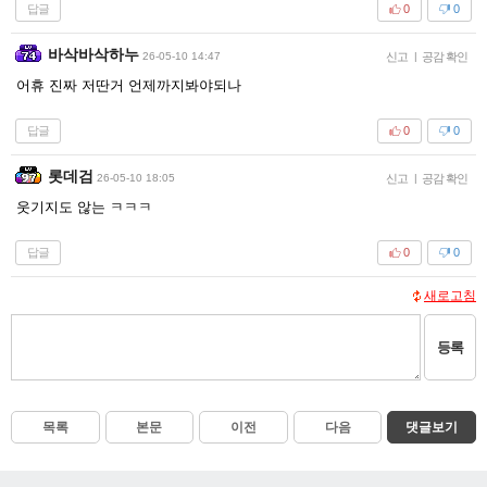
답글
0
0
바삭바삭하누
26-05-10 14:47
신고
|
공감 확인
어휴 진짜 저딴거 언제까지봐야되나
답글
0
0
롯데검
26-05-10 18:05
신고
|
공감 확인
웃기지도 않는 ㅋㅋㅋ
답글
0
0
새로고침
등록
목록
본문
이전
다음
댓글보기