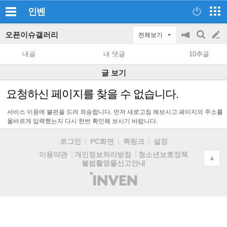
인벤
오픈이슈갤러리
전체보기
공
검
글
지
색
내글
내 댓글
10추글
on/off
쓰
글 보기
기
요청하신 페이지를 찾을 수 없습니다.
서비스 이용에 불편을 드려 죄송합니다. 먼저 새로고침 해보시고 페이지의 주소를
올바르게 입력했는지 다시 한번 확인해 보시기 바랍니다.
로그인
PC화면
퀵링크
설정
청소년보호정책
이용약관
개인정보처리방침
▲
불법촬영물신고안내
(주)
인
벤