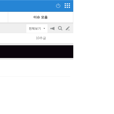
이슈 모음
전체보기
공
검
글
지
색
10추글
on/off
쓰
기