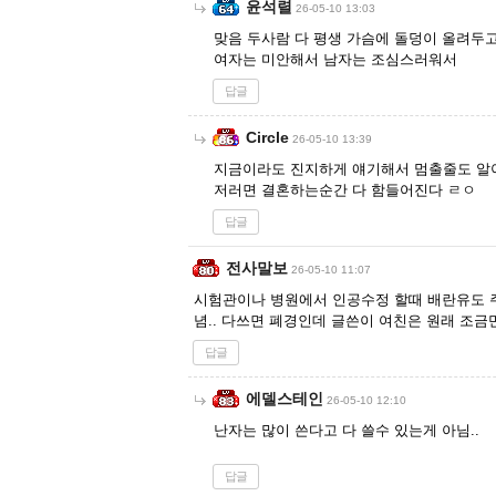
윤석렬
26-05-10 13:03
맞음 두사람 다 평생 가슴에 돌덩이 올려두
여자는 미안해서 남자는 조심스러워서
답글
Circle
26-05-10 13:39
지금이라도 진지하게 얘기해서 멈출줄도 알
저러면 결혼하는순간 다 함들어진다 ㄹㅇ
답글
전사말보
26-05-10 11:07
시험관이나 병원에서 인공수정 할때 배란유도 
념.. 다쓰면 폐경인데 글쓴이 여친은 원래 조
답글
에델스테인
26-05-10 12:10
난자는 많이 쓴다고 다 쓸수 있는게 아님..
답글