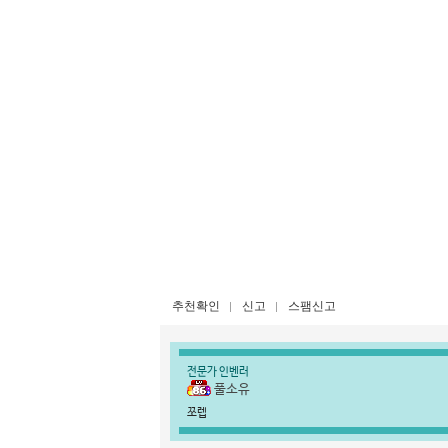
추천확인
신고
스팸신고
전문가 인벤러
풀소유
쪼렙