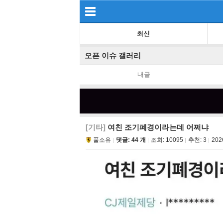
최신
오픈 이슈 갤러리
내글
[기타]
여친 조기폐경이라는데 어쩌냐
풀소유
댓글: 44 개
조회:
10095
추천:
3
202