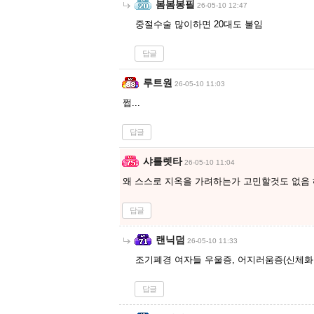
봄봄봉필
26-05-10 12:47
중절수술 많이하면 20대도 불임
답글
루트원
26-05-10 11:03
쩝...
답글
샤를렛타
26-05-10 11:04
왜 스스로 지옥을 가려하는가 고민할것도 없음 
답글
랜닉덤
26-05-10 11:33
조기폐경 여자들 우울증, 어지러움증(신체화
답글