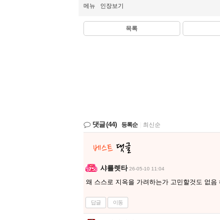
메뉴
인장보기
목록
댓글
(44)
등록순
|
최신순
샤를렛타
26-05-10 11:04
왜 스스로 지옥을 가려하는가 고민할것도 없음 
답글
이동