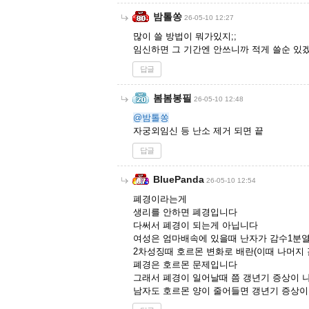
밤톨쏭
26-05-10 12:27
많이 쓸 방법이 뭐가있지;;
임신하면 그 기간엔 안쓰니까 적게 쓸순 있겠
답글
봄봄봉필
26-05-10 12:48
@밤톨쏭
자궁외임신 등 난소 제거 되면 끝
답글
BluePanda
26-05-10 12:54
폐경이라는게
생리를 안하면 폐경입니다
다써서 폐경이 되는게 아닙니다
여성은 엄마배속에 있을때 난자가 감수1분열
2차성징때 호르몬 변화로 배란(이때 나머지 
폐경은 호르몬 문제입니다
그래서 폐경이 일어날때 쯤 갱년기 증상이 
남자도 호르몬 양이 줄어들면 갱년기 증상이