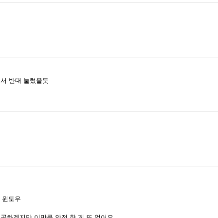
면서 반대 눌렀을듯
린 윈도우
성공하겠지만 이만큼 안전 한 게 또 없어요.