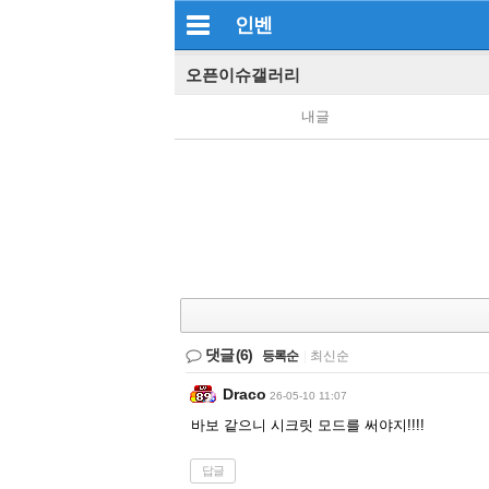
인벤
오픈이슈갤러리
내글
댓글
(6)
등록순
|
최신순
Draco
26-05-10 11:07
바보 같으니 시크릿 모드를 써야지!!!!
답글