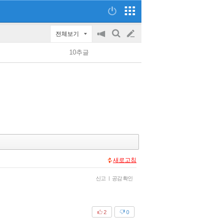
전체보기
공
검
글
지
색
10추글
on/off
쓰
기
새로고침
신고
|
공감 확인
2
0