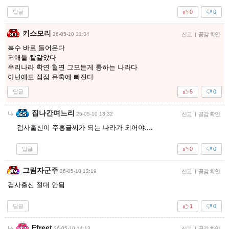
답글
0
0
키스모리
26-05-10 11:34
신고
|
공감 확인
복수 바로 들어온다
저애들 칼갈았다
우리나라 학연 혈연 그모든게 통하는 나라다
아닌애도 점점 유혹에 빠진다
답글
5
0
집나간며느리
26-05-10 13:32
신고
|
공감 확인
검사출신이 주홍글씨가 되는 나라가 되어야....
답글
0
0
그림자군주
26-05-10 12:19
신고
|
공감 확인
검사출신 절대 안됨
답글
1
0
Efreet
26-05-10 14:13
신고
|
공감 확인