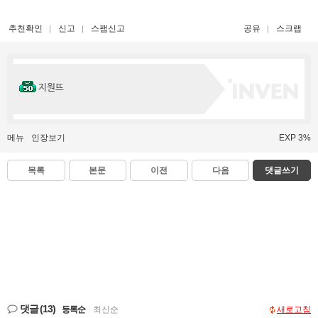
추천확인
신고
스팸신고
공유
스크랩
지원뜨
메뉴
인장보기
EXP 3%
목록
본문
이전
다음
댓글쓰기
댓글
(13)
등록순
|
최신순
새로고침