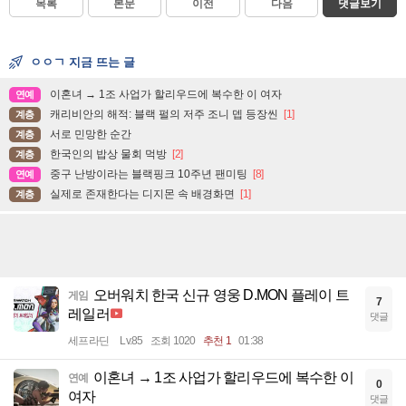
목록
본문
이전
다음
댓글보기
ㅇㅇㄱ 지금 뜨는 글
이혼녀 → 1조 사업가 할리우드에 복수한 이 여자
연예
캐리비안의 해적: 블랙 펄의 저주 조니 뎁 등장씬
[1]
계층
서로 민망한 순간
계층
한국인의 밥상 물회 먹방
[2]
계층
중구 난방이라는 블랙핑크 10주년 팬미팅
[8]
연예
실제로 존재한다는 디지몬 속 배경화면
[1]
계층
오버워치 한국 신규 영웅 D.MON 플레이 트
게임
7
레일러
댓글
세프라딘
Lv.85
조회 1020
추천 1
01:38
이혼녀 → 1조 사업가 할리우드에 복수한 이
연예
0
여자
댓글