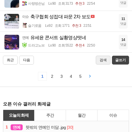
댓글
사랑방손님
Lv.90
조회 3173
추천 3
22:54
축구협회 성접대 파문 2차 보도
이슈
11
댓글
슬기로움
Lv.92
조회 1771
추천 3
22:51
유세윤 콘서트 실황영상떳네
연예
14
댓글
드라고노브
Lv.90
조회 5522
추천 4
22:50
최근
다음
검색
글쓰기
1
2
3
4
5
오픈 이슈 갤러리 화제글
오늘의 화제
주간
월간
이슈
1
연예
[30]
뜻밖의 연예인 미담..jpg