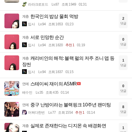
라라크로포드
Lv.87
조회 1949
01:31
한국인의 밥상 물회 먹방
계층
2
댓글
입사
Lv.94
조회 1653
01:23
서로 민망한 순간
계층
0
댓글
입사
Lv.94
조회 1820
추천 1
01:19
캐리비안의 해적: 블랙 펄의 저주 조니 뎁 등
계층
1
장씬
댓글
입사
Lv.94
조회 1837
01:15
스테이씨 재이의 ASMR
연예
0
댓글
배수민
Lv.35
조회 435
01:14
중구 난방이라는 블랙핑크 10주년 팬미팅
연예
8
댓글
어쩌다한번
Lv.77
조회 1554
추천 1
01:14
실제로 존재한다는 디지몬 속 배경화면
계층
1