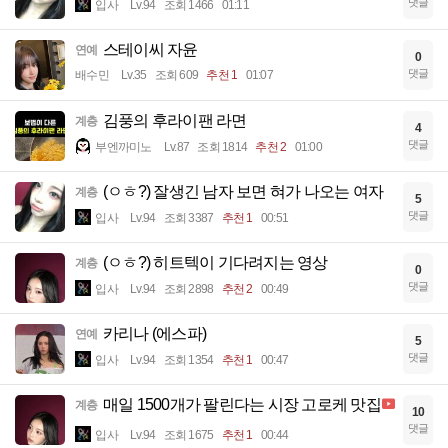
댓글
입사
Lv.94
조회 1466
01:11
스테이씨 자윤
연예
0
댓글
배수민
Lv.35
조회 609
추천 1
01:07
김풍의 후라이팬 라면
계층
4
댓글
부엔까미노
Lv.87
조회 1814
추천 2
01:00
(ㅇㅎ?) 잘생긴 남자 보면 혀가 나오는 여자
계층
5
댓글
입사
Lv.94
조회 3387
추천 1
00:51
(ㅇㅎ?) 히트텍이 기다려지는 영상
계층
0
댓글
입사
Lv.94
조회 2898
추천 2
00:49
카리나 (에스파)
연예
5
댓글
입사
Lv.94
조회 1354
추천 1
00:47
매일 1500개가 팔린다는 시장 고로케 맛집
계층
10
댓글
입사
Lv.94
조회 1675
추천 1
00:44