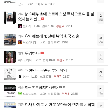
균터
Lv.42
조회 1204
23:18
(ytb) 데뷔초에 스트레스성 폭식으로 다들 불
기타
2
었다는 리센느
댓글
옆사마
Lv.87
조회 1302
추천 4
23:11
GM, 쉐보레 뒷전에 뷰익 한국 진출
기타
16
댓글
히스파니에
Lv.91
조회 2872
23:03
무엄하다!
연예
1
댓글
아이스티이
Lv.32
조회 1028
추천 2
23:02
대한민국 군종신부의 위엄
유머
21
댓글
썽바
Lv.89
조회 3748
추천 7
22:57
아~ ㅈㄹ하지마 진짜 ㅋㅋ
이슈
23
댓글
드라고노브
Lv.90
조회 4338
추천 3
22:55
현재 나이로 치면 꼬꼬마들이 연기를 시작함
감동
7