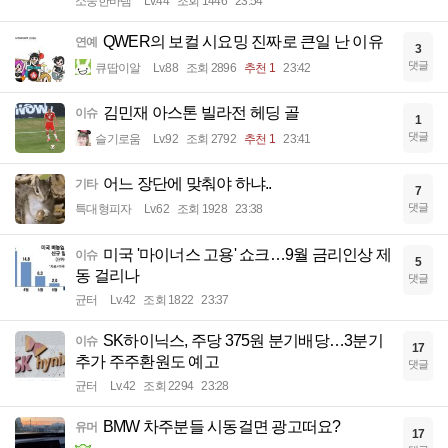
소중한바램
Lv.44
조회 1446
23:54
QWER의 보컬 시요밍 진짜로 큰일 난 이유
연예
3
댓글
큐땁이알
Lv.88
조회 2896
추천 1
23:42
김민재 아스톤 빌라전 헤딩 골
이슈
1
댓글
슬기로움
Lv.92
조회 2792
추천 1
23:41
어느 장단에 맞춰야 하냐..
기타
7
댓글
특대형피자
Lv.62
조회 1928
23:38
미국 '마이너스 고용' 쇼크…9월 금리인상 제
이슈
5
동 걸리나
댓글
균터
Lv.42
조회 1822
23:37
SK하이닉스, 주당 375원 분기배당…3분기
이슈
17
추가 주주환원도 예고
댓글
균터
Lv.42
조회 2294
23:28
BMW 차주분들 시동걸면 광고떠요?
유머
17