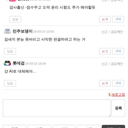
검사출신 -점수주고 도덕 윤리 시험도 추가 해야할듯
답글
0
0
민주보댕이
26-05-10 13:50
신고
|
공감 확인
검새끼 본능 못버리고 사악한 판결하려고 하는 거
답글
1
0
롯데검
26-05-10 18:09
신고
|
공감 확인
걍 AI로 대체해야...
답글
0
0
새로고침
등록