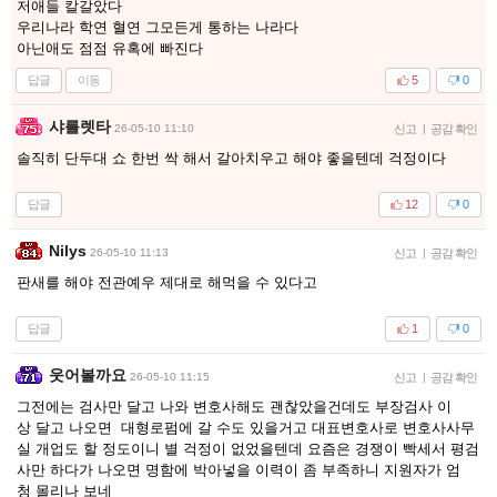
저애들 칼갈았다
우리나라 학연 혈연 그모든게 통하는 나라다
아닌애도 점점 유혹에 빠진다
답글
이동
5
0
샤를렛타
26-05-10 11:10
신고
|
공감 확인
솔직히 단두대 쇼 한번 싹 해서 갈아치우고 해야 좋을텐데 걱정이다
답글
12
0
Nilys
26-05-10 11:13
신고
|
공감 확인
판새를 해야 전관예우 제대로 해먹을 수 있다고
답글
1
0
웃어볼까요
26-05-10 11:15
신고
|
공감 확인
그전에는 검사만 달고 나와 변호사해도 괜찮았을건데도 부장검사 이
상 달고 나오면 대형로펌에 갈 수도 있을거고 대표변호사로 변호사사무
실 개업도 할 정도이니 별 걱정이 없었을텐데 요즘은 경쟁이 빡세서 평검
사만 하다가 나오면 명함에 박아넣을 이력이 좀 부족하니 지원자가 엄
청 몰리나 보네