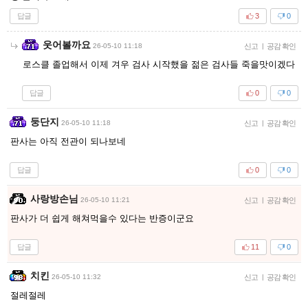
답글
3
0
웃어볼까요
26-05-10 11:18
신고
|
공감 확인
로스클 졸업해서 이제 겨우 검사 시작했을 젊은 검사들 죽을맛이겠다
답글
0
0
둥단지
26-05-10 11:18
신고
|
공감 확인
판사는 아직 전관이 되나보네
답글
0
0
사랑방손님
26-05-10 11:21
신고
|
공감 확인
판사가 더 쉽게 해쳐먹을수 있다는 반증이군요
답글
11
0
치킨
26-05-10 11:32
신고
|
공감 확인
절레절레