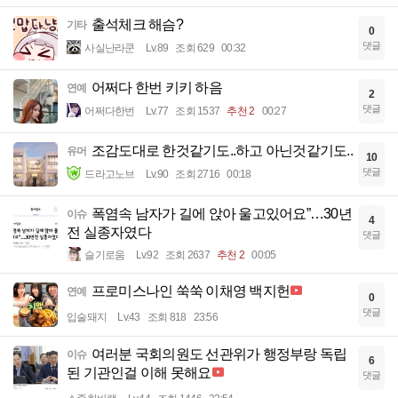
출석체크 해슴?
기타
0
댓글
사실난라쿤
Lv.89
조회 629
00:32
어쩌다 한번 키키 하음
연예
2
댓글
어쩌다한번
Lv.77
조회 1537
추천 2
00:27
조감도대로 한것같기도..하고 아닌것같기도..
유머
10
댓글
드라고노브
Lv.90
조회 2716
00:18
폭염속 남자가 길에 앉아 울고있어요”…30년
이슈
4
전 실종자였다
댓글
슬기로움
Lv.92
조회 2637
추천 2
00:05
프로미스나인 쑥쑥 이채영 백지헌
연예
0
댓글
입술돼지
Lv.43
조회 818
23:56
여러분 국회의원도 선관위가 행정부랑 독립
이슈
6
된 기관인걸 이해 못해요
댓글