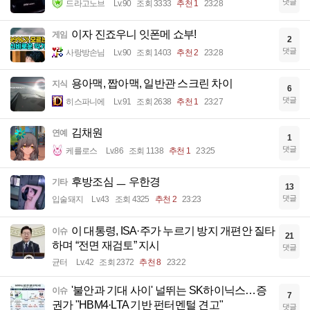
댓글
드라고노브
Lv.90
조회 3333
추천 1
23:28
이자 진죠우니 잇폰메 쇼부!
게임
2
댓글
사랑방손님
Lv.90
조회 1403
추천 2
23:28
용아맥, 짭아맥, 일반관 스크린 차이
지식
6
댓글
히스파니에
Lv.91
조회 2638
추천 1
23:27
김채원
연예
1
댓글
케를로스
Lv.86
조회 1138
추천 1
23:25
후방조심 ㅡ 우한경
기타
13
댓글
입술돼지
Lv.43
조회 4325
추천 2
23:23
이 대통령, ISA·주가 누르기 방지 개편안 질타
이슈
21
하며 “전면 재검토” 지시
댓글
균터
Lv.42
조회 2372
추천 8
23:22
'불안과 기대 사이' 널뛰는 SK하이닉스…증
이슈
7
권가 "HBM4·LTA 기반 펀터멘털 견고"
댓글