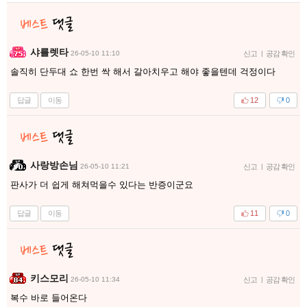
샤를렛타
26-05-10 11:10
신고
|
공감 확인
솔직히 단두대 쇼 한번 싹 해서 갈아치우고 해야 좋을텐데 걱정이다
답글
이동
12
0
사랑방손님
26-05-10 11:21
신고
|
공감 확인
판사가 더 쉽게 해쳐먹을수 있다는 반증이군요
답글
이동
11
0
키스모리
26-05-10 11:34
신고
|
공감 확인
복수 바로 들어온다