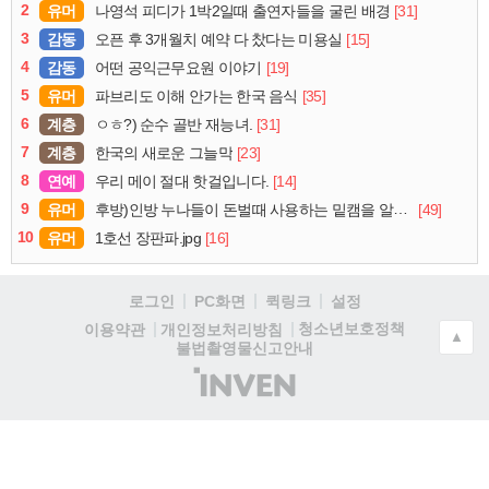
2
유머
[31]
나영석 피디가 1박2일때 출연자들을 굴린 배경
3
감동
[15]
오픈 후 3개월치 예약 다 찼다는 미용실
4
감동
[19]
어떤 공익근무요원 이야기
5
유머
[35]
파브리도 이해 안가는 한국 음식
6
계층
[31]
ㅇㅎ?) 순수 골반 재능녀.
7
계층
[23]
한국의 새로운 그늘막
8
연예
[14]
우리 메이 절대 핫걸입니다.
9
유머
[49]
후방)인방 누나들이 돈벌때 사용하는 밑캠을 알아보자
10
유머
[16]
1호선 장판파.jpg
로그인
PC화면
퀵링크
설정
청소년보호정책
이용약관
개인정보처리방침
▲
불법촬영물신고안내
(주)
인
벤