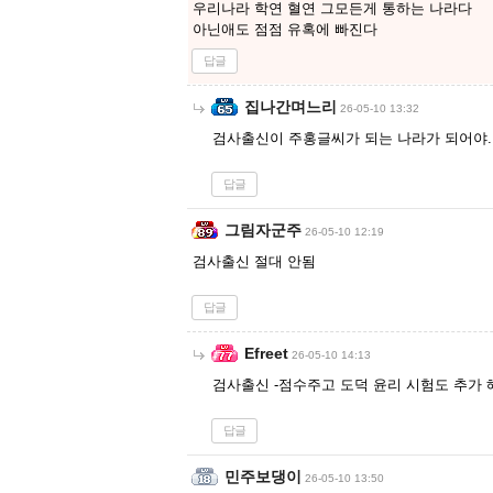
우리나라 학연 혈연 그모든게 통하는 나라다
아닌애도 점점 유혹에 빠진다
답글
집나간며느리
26-05-10 13:32
검사출신이 주홍글씨가 되는 나라가 되어야..
답글
그림자군주
26-05-10 12:19
검사출신 절대 안됨
답글
Efreet
26-05-10 14:13
검사출신 -점수주고 도덕 윤리 시험도 추가
답글
민주보댕이
26-05-10 13:50