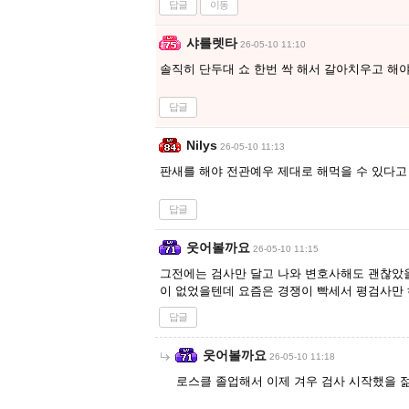
답글
이동
샤를렛타
26-05-10 11:10
솔직히 단두대 쇼 한번 싹 해서 갈아치우고 해
답글
Nilys
26-05-10 11:13
판새를 해야 전관예우 제대로 해먹을 수 있다고
답글
웃어볼까요
26-05-10 11:15
그전에는 검사만 달고 나와 변호사해도 괜찮았
이 없었을텐데 요즘은 경쟁이 빡세서 평검사만 
답글
웃어볼까요
26-05-10 11:18
로스클 졸업해서 이제 겨우 검사 시작했을 