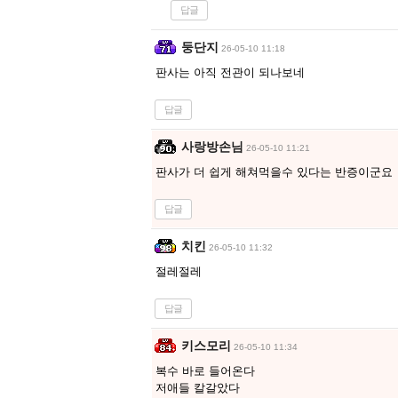
답글
둥단지
26-05-10 11:18
판사는 아직 전관이 되나보네
답글
사랑방손님
26-05-10 11:21
판사가 더 쉽게 해쳐먹을수 있다는 반증이군요
답글
치킨
26-05-10 11:32
절레절레
답글
키스모리
26-05-10 11:34
복수 바로 들어온다
저애들 칼갈았다