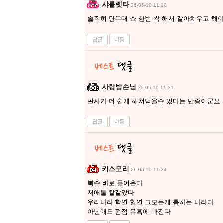
샤를렛타
26-05-10 11:10
솔직히 단두대 쇼 한번 싹 해서 갈아치우고 해
답글
이동
사랑방손님
26-05-10 11:21
판사가 더 쉽게 해쳐먹을수 있다는 반증이군요
답글
이동
키스모리
26-05-10 11:34
복수 바로 들어온다
저애들 칼갈았다
우리나라 학연 혈연 그모든게 통하는 나라다
아닌애도 점점 유혹에 빠진다