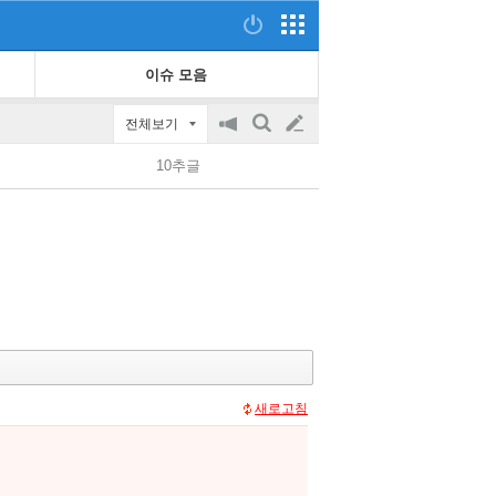
이슈 모음
전체보기
공
검
글
지
색
10추글
on/off
쓰
기
새로고침