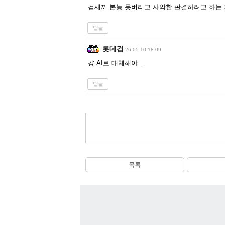
검새끼 본능 못버리고 사악한 판결하려고 하는
답글
롯데검
26-05-10 18:09
걍 AI로 대체해야...
답글
목록