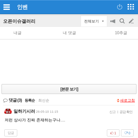
인벤
오픈이슈갤러리
전체보기
공
검
글
지
색
내글
내 댓글
10추글
on/off
쓰
기
[본문 보기]
댓글
(3)
등록순
|
최신순
새로고침
일하기시러
26-05-10 11:15
신고
|
공감 확인
저런 상사가 진짜 존재하는구나....
답글
1
0