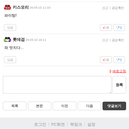
키스모리
26-05-10 11:33
신고
|
공감 확인
파이팅!
답글
0
0
롯데검
26-05-10 18:11
신고
|
공감 확인
와 멋지다...
답글
0
0
새로고침
등록
목록
본문
이전
다음
댓글보기
로그인
PC화면
퀵링크
설정