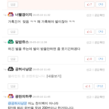
답글
7
0
너빨갱이지
26-05-10 11:32
신고
|
공감 확인
가혹간거 맞음 ㅋㅋ 왜 가혹해야 벌이잖아 ㅋㅋ
답글
1
0
말밥쥬스
26-05-10 11:38
신고
|
공감 확인
하긴 벌을 주는데 벌이 받을만하면 좀 웃기긴하겠다
답글
0
0
공허사냥꾼
26-05-10 11:43
신고
|
공감 확인
블라인드 된 코멘트입니다.
[내용보기]
답글
1
12
광란의하루
26-05-10 11:45
신고
|
공감 확인
@공허사냥꾼
아뇨 천이백이 아니라
6만원 짜리 위반을 무려 200번이나 한거입니다.