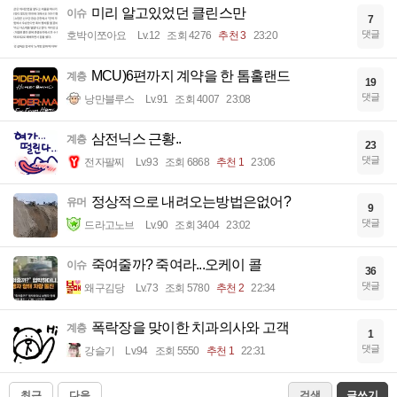
미리 알고있었던 클린스만
이슈
7
댓글
호박이쪼아요
Lv.12
조회 4276
추천 3
23:20
MCU)6편까지 계약을 한 톰홀랜드
계층
19
댓글
낭만블루스
Lv.91
조회 4007
23:08
삼전닉스 근황..
계층
23
댓글
전자팔찌
Lv.93
조회 6868
추천 1
23:06
정상적으로 내려오는방법은없어?
유머
9
댓글
드라고노브
Lv.90
조회 3404
23:02
죽여줄까? 죽여라...오케이 콜
이슈
36
댓글
왜구김당
Lv.73
조회 5780
추천 2
22:34
폭락장을 맞이한 치과의사와 고객
계층
1
댓글
강슬기
Lv.94
조회 5550
추천 1
22:31
최근
다음
검색
글쓰기