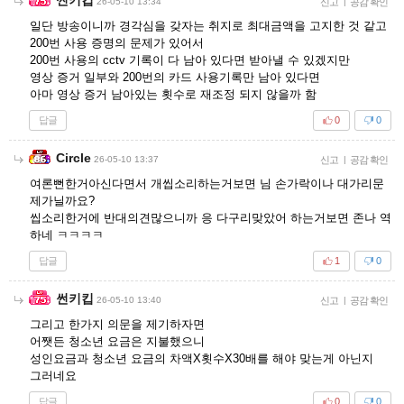
26-05-10 13:34
신고
|
공감 확인
일단 방송이니까 경각심을 갖자는 취지로 최대금액을 고지한 것 같고
200번 사용 증명의 문제가 있어서
200번 사용의 cctv 기록이 다 남아 있다면 받아낼 수 있겠지만
영상 증거 일부와 200번의 카드 사용기록만 남아 있다면
아마 영상 증거 남아있는 횟수로 재조정 되지 않을까 함
답글
0
0
Circle
26-05-10 13:37
신고
|
공감 확인
여론뻔한거아신다면서 개씹소리하는거보면 님 손가락이나 대가리문
제가닐까요?
씹소리한거에 반대의견많으니까 응 다구리맞았어 하는거보면 존나 역
하네 ㅋㅋㅋㅋ
답글
1
0
썬키킵
26-05-10 13:40
신고
|
공감 확인
그리고 한가지 의문을 제기하자면
어쨋든 청소년 요금은 지불했으니
성인요금과 청소년 요금의 차액X횟수X30배를 해야 맞는게 아닌지
그러네요
답글
0
0