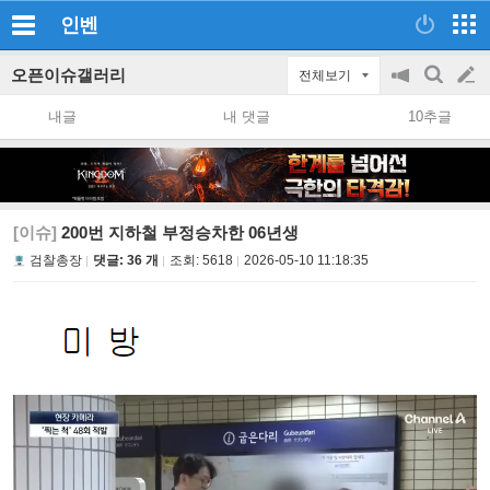
인벤
오픈이슈갤러리
전체보기
공
검
글
지
색
내글
내 댓글
10추글
on/off
쓰
기
[이슈]
200번 지하철 부정승차한 06년생
검찰총장
댓글: 36 개
조회:
5618
2026-05-10 11:18:35