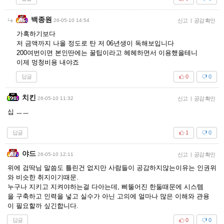
백종원
26-05-10 14:54
신고
|
공감 확인
가혹하기보다
저 금액까지 나올 정도로 탄 저 06년생이 독해보입니다
200여번이면 본인딴에는 꿀팁이라고 헤헤하면서 이용했을테니
이제 멍청비용 내야죠
답글
0
0
치킨
26-05-10 11:32
신고
|
공감 확인
십 ㅡㅡ
답글
1
0
야드
26-05-10 12:11
신고
|
공감 확인
위에 검딱님 말씀도 틀린건 없지만 사람들이 공감하지않는이유는 인권위
와 비슷한 취지이기때문.
누구나 지키고 지켜야하는걸 다아는데, 삐뚤어진 한둘때문에 시스템
을 구축하고 인력을 넣고 실수가 아닌 고의에 얼마나 많은 이해와 관용
이 필요할까 싶긴합니다.
답글
0
0