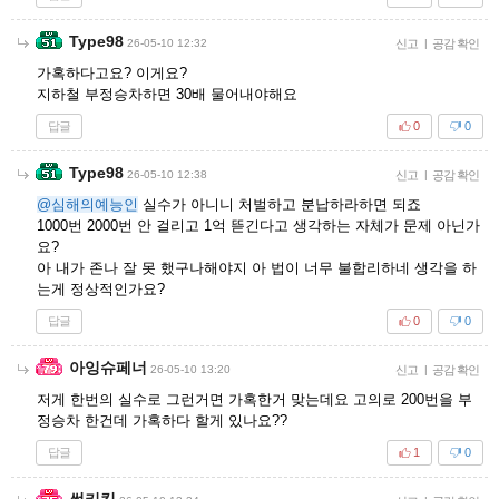
Type98
26-05-10 12:32
신고
|
공감 확인
가혹하다고요? 이게요?
지하철 부정승차하면 30배 물어내야해요
답글
0
0
Type98
26-05-10 12:38
신고
|
공감 확인
@심해의예능인
실수가 아니니 처벌하고 분납하라하면 되죠
1000번 2000번 안 걸리고 1억 뜯긴다고 생각하는 자체가 문제 아닌가
요?
아 내가 존나 잘 못 했구나해야지 아 법이 너무 불합리하네 생각을 하
는게 정상적인가요?
답글
0
0
아잉슈페너
26-05-10 13:20
신고
|
공감 확인
저게 한번의 실수로 그런거면 가혹한거 맞는데요 고의로 200번을 부
정승차 한건데 가혹하다 할게 있나요??
답글
1
0
썬키킵