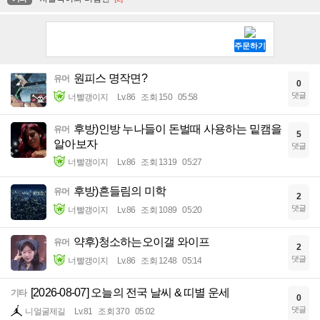
원피스 명작면?
유머
0
댓글
너빨갱이지
Lv.86
조회 150
05:58
후방)인방 누나들이 돈벌때 사용하는 밑캠을
유머
5
알아보자
댓글
너빨갱이지
Lv.86
조회 1319
05:27
후방)흔들림의 미학
유머
2
댓글
너빨갱이지
Lv.86
조회 1089
05:20
약후)청소하는오이갤 와이프
유머
2
댓글
너빨갱이지
Lv.86
조회 1248
05:14
[2026-08-07] 오늘의 전국 날씨 & 띠별 운세
기타
0
댓글
니얼굴제길
Lv.81
조회 370
05:02