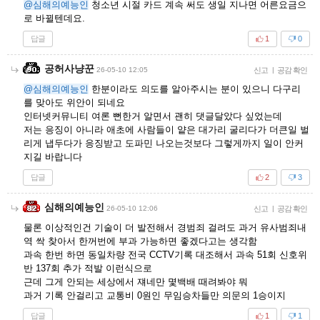
@심해의예능인
청소년 시절 카드 계속 써도 생일 지나면 어른요금으
로 바뀔텐데요.
답글
1
0
공허사냥꾼
26-05-10 12:05
신고
|
공감 확인
@심해의예능인
한분이라도 의도를 알아주시는 분이 있으니 다구리
를 맞아도 위안이 되네요
인터넷커뮤니티 여론 뻔한거 알면서 괜히 댓글달았다 싶었는데
저는 응징이 아니라 애초에 사람들이 얕은 대가리 굴리다가 더큰일 벌
리게 냅두다가 응징받고 도파민 나오는것보다 그렇게까지 일이 안커
지길 바랍니다
답글
2
3
심해의예능인
26-05-10 12:06
신고
|
공감 확인
물론 이상적인건 기술이 더 발전해서 경범죄 걸려도 과거 유사범죄내
역 싹 찾아서 한꺼번에 부과 가능하면 좋겠다고는 생각함
과속 한번 하면 동일차량 전국 CCTV기록 대조해서 과속 51회 신호위
반 137회 추가 적발 이런식으로
근데 그게 안되는 세상에서 쟤네만 몇백배 때려봐야 뭐
과거 기록 안걸리고 교통비 0원인 무임승차들만 의문의 1승이지
답글
1
1