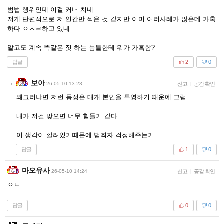
범법 행위인데 이걸 커버 치네
저게 단편적으로 저 인간만 찍은 것 같지만 이미 여러사례가 많은데 가혹
하다 ㅇㅈㄹ하고 있네
알고도 계속 똑같은 짓 하는 놈들한테 뭐가 가혹함?
답글
2
0
보아
26-05-10 13:23
신고
|
공감 확인
왜그러냐면 저런 동정은 대개 본인을 투영하기 때운에 그럼
내가 저걸 맞으면 너무 힘들거 같다
이 생각이 깔려있기때문에 범죄자 걱정해주는거
답글
1
0
마오유사
26-05-10 14:24
신고
|
공감 확인
ㅇㄷ
답글
0
0