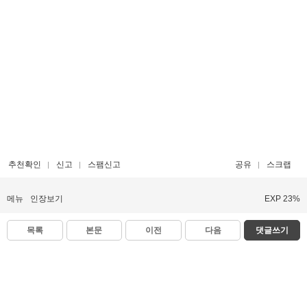
추천확인
신고
스팸신고
공유
스크랩
메뉴
인장보기
EXP 23%
목록
본문
이전
다음
댓글쓰기