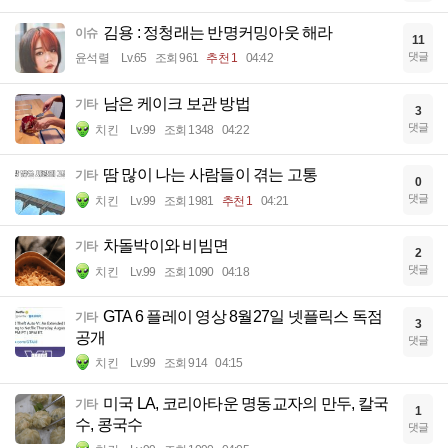
김용 : 정청래는 반명커밍아웃 해라
이슈
11
댓글
윤석렬
Lv.65
조회 961
추천 1
04:42
남은 케이크 보관 방법
기타
3
댓글
치킨
Lv.99
조회 1348
04:22
땀 많이 나는 사람들이 겪는 고통
기타
0
댓글
치킨
Lv.99
조회 1981
추천 1
04:21
차돌박이와 비빔면
기타
2
댓글
치킨
Lv.99
조회 1090
04:18
GTA 6 플레이 영상 8월27일 넷플릭스 독점
기타
3
공개
댓글
치킨
Lv.99
조회 914
04:15
미국 LA, 코리아타운 명동교자의 만두, 칼국
기타
1
수, 콩국수
댓글