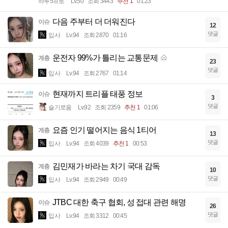
하루5프로
Lv.50
조회 3443
추천 1
01:23
다음 주부터 더 더워진다
이슈
12
댓글
입사
Lv.94
조회 2870
01:16
운전자 99%가 틀리는 교통문제
계층
23
댓글
입사
Lv.94
조회 2767
01:14
현재까지 트리플 태풍 정보
이슈
3
댓글
슬기로움
Lv.92
조회 2359
추천 1
01:06
요즘 인기 떨어지는 음식 1티어
계층
13
댓글
입사
Lv.94
조회 4039
추천 1
00:53
김민재가 바라는 차기 국대 감독
계층
10
댓글
입사
Lv.94
조회 2949
00:49
JTBC 대한 축구 협회, 성 접대 관련 해명
이슈
26
댓글
입사
Lv.94
조회 3312
00:45