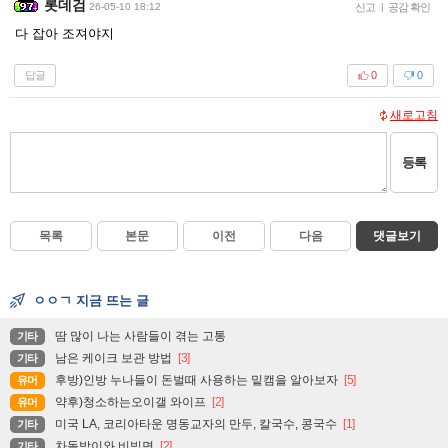
롯데검
26-05-10 18:12
신고
|
공감 확인
다 잡아 조져야지
답글
0
0
새로고침
등록
목록
본문
이전
다음
댓글보기
ㅇㅇㄱ 지금 뜨는 글
땀 많이 나는 사람들이 겪는 고통
기타
남은 케이크 보관 방법
[3]
기타
후방)인방 누나들이 돈벌때 사용하는 밑캠을 알아보자
[5]
유머
약후)청소하는오이갤 와이프
[2]
유머
미국 LA, 코리아타운 명동교자의 만두, 칼국수, 콩국수
[1]
기타
차돌박이와 비빔면
[2]
기타