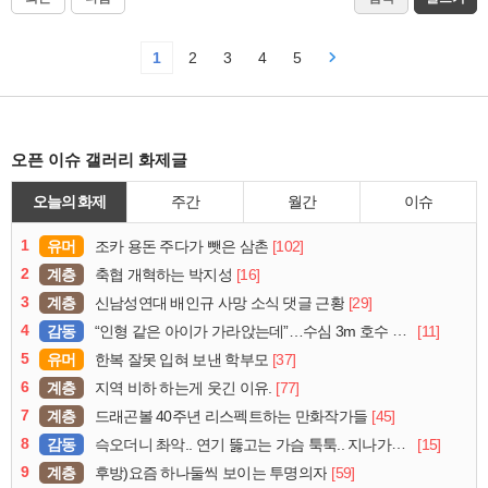
1
2
3
4
5
오픈 이슈 갤러리 화제글
오늘의 화제
주간
월간
이슈
1
유머
[102]
조카 용돈 주다가 뺏은 삼촌
2
계층
[16]
축협 개혁하는 박지성
3
계층
[29]
신남성연대 배인규 사망 소식 댓글 근황
4
감동
[11]
“인형 같은 아이가 가라앉는데”…수심 3m 호수 뛰어든 60대 의인
5
유머
[37]
한복 잘못 입혀 보낸 학부모
6
계층
[77]
지역 비하 하는게 웃긴 이유.
7
계층
[45]
드래곤볼 40주년 리스펙트하는 만화작가들
8
감동
[15]
슥오더니 촤악.. 연기 뚫고는 가슴 툭툭.. 지나가던 아재의 정체
9
계층
[59]
후방)요즘 하나둘씩 보이는 투명의자