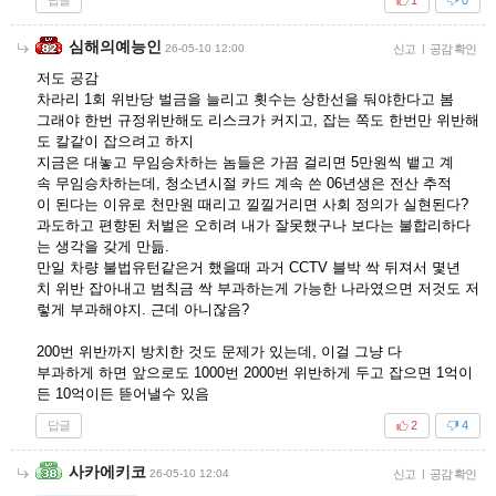
1
0
심해의예능인
26-05-10 12:00
신고
|
공감 확인
저도 공감
차라리 1회 위반당 벌금을 늘리고 횟수는 상한선을 둬야한다고 봄
그래야 한번 규정위반해도 리스크가 커지고, 잡는 쪽도 한번만 위반해
도 칼같이 잡으려고 하지
지금은 대놓고 무임승차하는 놈들은 가끔 걸리면 5만원씩 뱉고 계
속 무임승차하는데, 청소년시절 카드 계속 쓴 06년생은 전산 추적
이 된다는 이유로 천만원 때리고 낄낄거리면 사회 정의가 실현된다?
과도하고 편향된 처벌은 오히려 내가 잘못했구나 보다는 불합리하다
는 생각을 갖게 만듦.
만일 차량 불법유턴같은거 했을때 과거 CCTV 블박 싹 뒤져서 몇년
치 위반 잡아내고 범칙금 싹 부과하는게 가능한 나라였으면 저것도 저
렇게 부과해야지. 근데 아니잖음?
200번 위반까지 방치한 것도 문제가 있는데, 이걸 그냥 다
부과하게 하면 앞으로도 1000번 2000번 위반하게 두고 잡으면 1억이
든 10억이든 뜯어낼수 있음
답글
2
4
사카에키코
26-05-10 12:04
신고
|
공감 확인