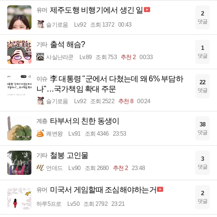
제주도행 비행기에서 생긴 일
유머
2
댓글
슬기로움
Lv.92
조회 1372
00:43
출석 해슴?
기타
1
댓글
사실난라쿤
Lv.89
조회 753
추천 2
00:33
李 대통령 "군에서 다쳤는데 왜 6% 부담하
이슈
22
나"…국가책임 확대 주문
댓글
슬기로움
Lv.92
조회 2522
추천 8
00:24
타부서의 친한 동생이
계층
38
댓글
쾌변왕
Lv.91
조회 4346
23:53
철봉 고인물
기타
3
댓글
언데드
Lv.90
조회 2680
추천 2
23:48
미국서 게임할때 조심해야하는거
유머
2
댓글
하루5프로
Lv.50
조회 2792
23:21