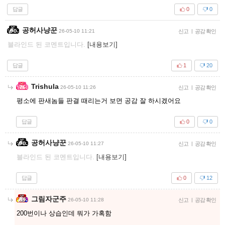
답글
0
0
공허사냥꾼
26-05-10 11:21
신고
|
공감 확인
블라인드 된 코멘트입니다.
[내용보기]
답글
1
20
Trishula
26-05-10 11:26
신고
|
공감 확인
평소에 판새놈들 판결 때리는거 보면 공감 잘 하시겠어요
답글
0
0
공허사냥꾼
26-05-10 11:27
신고
|
공감 확인
블라인드 된 코멘트입니다.
[내용보기]
답글
0
12
그림자군주
26-05-10 11:28
신고
|
공감 확인
200번이나 상습인데 뭐가 가혹함