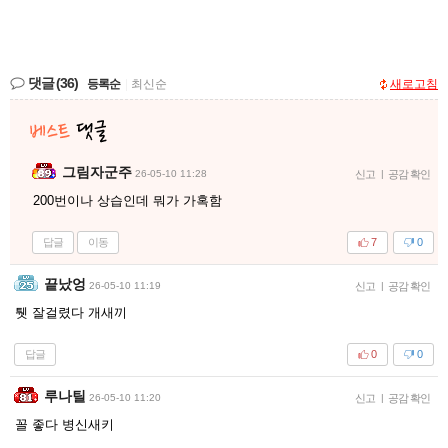
댓글
(36)
등록순
|
최신순
새로고침
그림자군주
26-05-10 11:28
신고
|
공감 확인
200번이나 상습인데 뭐가 가혹함
답글
이동
7
0
끝났엉
26-05-10 11:19
신고
|
공감 확인
퉷 잘걸렸다 개새끼
답글
0
0
루나틸
26-05-10 11:20
신고
|
공감 확인
꼴 좋다 병신새키