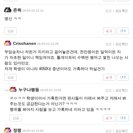
존윅
26-05-10 12:12
신고
|
공감 확인
병신 ㅋㅋ
답글
1
0
Crischanen
26-05-10 12:26
신고
|
공감 확인
무임승차나 저런거 지키라고 걸어놓은건데, 천만원이든 일억이든 지
가 자초한 일이니 책임져야죠. 톨게이트비 수백번 쌩까고 몇천 나오는 사
람도 있더만요.
저게 학생이 아니라 4050대 중년이어도 가혹하다 하실건가
답글
0
0
누구나평등
26-05-10 14:02
신고
|
공감 확인
ㄹㅇㅋㅋ 학생이어서 가혹한거면 판사들이 이래서 봐주고 저래서 봐
주는것도 공감한다는거 아닌가? ㅋㅋㅋ
행위를 봐야지 사람을 보고 가혹하네 이러고 있음 ㅋㅋㅋㅋ
답글
1
0
정령
26-05-10 13:00
신고
|
공감 확인