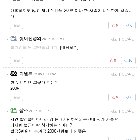
가혹하지도 않고 저런 위반을 200번이나 한 사람이 너무한게 맞습니
다.
답글
0
0
찢어진정의
26-05-10 11:51
신고
|
공감 확인
블라인드 된 코멘트입니다.
[내용보기]
답글
0
10
디월트
26-05-10 11:52
신고
|
공감 확인
한 두번이면 그렇다 치는데
200번
답글
0
0
삼조
26-05-10 11:52
신고
|
공감 확인
저건 빨간줄이아니라 걍 돈내기만하면되는건데 뭐가 가혹함
이사람 벌금이랑 착각하는거아님?
벌금5만원이 부과금 2000만원보다 안좋음
답글