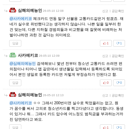
심해의예능인
26-05-10 12:08
신고
|
공감 확인
@사카에키코
체크카드 연동 말구 선불용 교통카드같은거 썼겠죠. 쟤
네가 실수로 위반했다고는 생각하지 않습니다. 나쁜 일을 일부러 한
건 맞는데, 다른 지하철 경범죄들과 비교했을 때 잘못에 비례하는 처
벌이냐하면 과한 것 같다는 의미에요.
답글
1
1
사카에키코
26-05-10 12:09
신고
|
공감 확인
@심해의예능인
검색해보니 몇년 전부터 청소년 교통카드 쓰려면 편
의점이나 티머니 앱 같은데서 생년월일 입력해서 등록하도록 되어있
어서 본인 생일로 등록한 카드면 저렇게 부정승차가 안된다고 함.
답글
0
0
심해의예능인
26-05-10 12:13
신고
|
공감 확인
@사카에키코
ㅇㅇ 그래서 200번이면 실수로 찍었을리는 없고, 뭔
가 꼼수를 써서 고의로 청소년카드를 찍고다녔다고 생각합니다. 동생
이 있거나 뭐... 그래서 카드 압수에 어느정도 범칙금을 부과하는거까
진 당연하다고 봐요.
답글
1
1