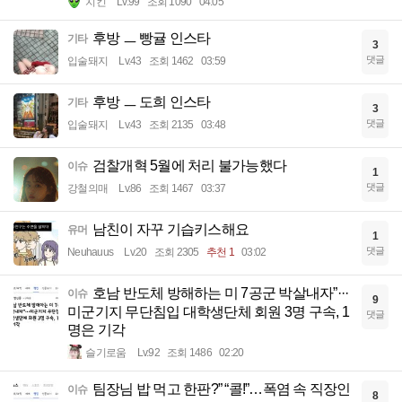
치킨
Lv.99
조회 1090
04:05
후방 ㅡ 빵귤 인스타
기타
3
댓글
입술돼지
Lv.43
조회 1462
03:59
후방 ㅡ 도희 인스타
기타
3
댓글
입술돼지
Lv.43
조회 2135
03:48
검찰개혁 5월에 처리 불가능했다
이슈
1
댓글
강철의매
Lv.86
조회 1467
03:37
남친이 자꾸 기습키스해요
유머
1
댓글
Neuhauus
Lv.20
조회 2305
추천 1
03:02
호남 반도체 방해하는 미 7공군 박살내자”···
이슈
9
미군기지 무단침입 대학생단체 회원 3명 구속, 1
댓글
명은 기각
슬기로움
Lv.92
조회 1486
02:20
팀장님 밥 먹고 한판?” “콜!”…폭염 속 직장인
이슈
8