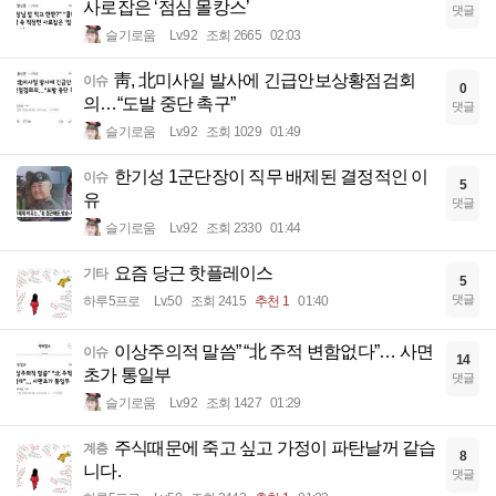
사로잡은 ‘점심 몰캉스’
댓글
슬기로움
Lv.92
조회 2665
02:03
靑, 北미사일 발사에 긴급안보상황점검회
이슈
0
의…“도발 중단 촉구”
댓글
슬기로움
Lv.92
조회 1029
01:49
한기성 1군단장이 직무 배제된 결정적인 이
이슈
5
유
댓글
슬기로움
Lv.92
조회 2330
01:44
요즘 당근 핫플레이스
기타
5
댓글
하루5프로
Lv.50
조회 2415
추천 1
01:40
이상주의적 말씀” “北 주적 변함없다”… 사면
이슈
14
초가 통일부
댓글
슬기로움
Lv.92
조회 1427
01:29
주식때문에 죽고 싶고 가정이 파탄날꺼 같습
계층
8
니다.
댓글