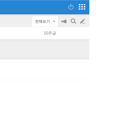
전체보기
공
검
글
지
색
10추글
on/off
쓰
기