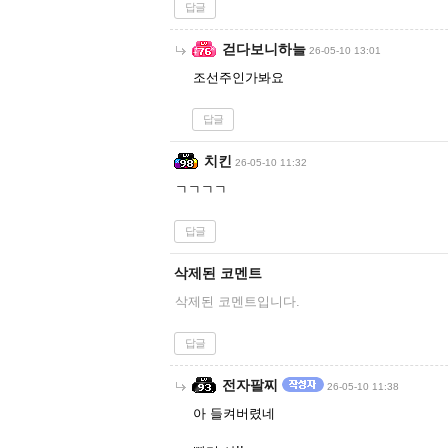
답글
걷다보니하늘
26-05-10 13:01
조선주인가봐요
답글
치킨
26-05-10 11:32
ㄱㄱㄱㄱ
답글
삭제된 코멘트
삭제된 코멘트입니다.
답글
전자팔찌
26-05-10 11:38
아 들켜버렸네