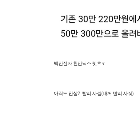
백만전자 천만닉스 렛츠꼬
아직도 안삼? 빨리 사셈(내꺼 빨리 사줘)