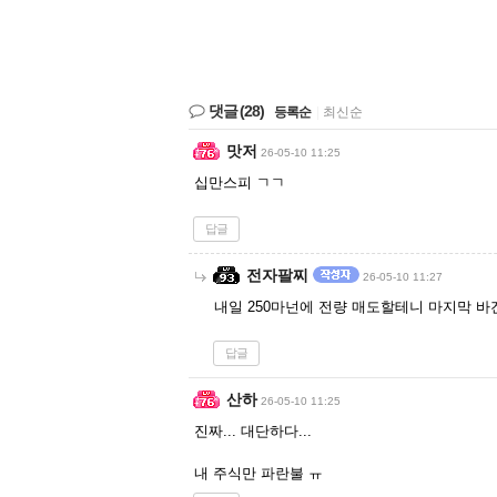
댓글
(28)
등록순
|
최신순
맛저
26-05-10 11:25
십만스피 ㄱㄱ
답글
전자팔찌
26-05-10 11:27
내일 250마넌에 전량 매도할테니 마지막 
답글
산하
26-05-10 11:25
진짜... 대단하다...
내 주식만 파란불 ㅠ