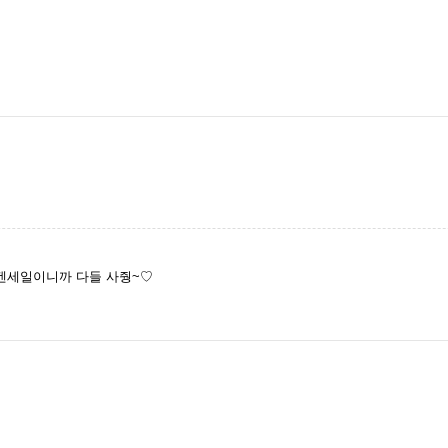
바겐세일이니까 다들 사줭~♡