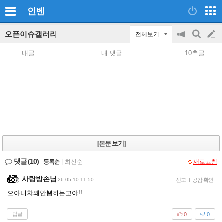
인벤
오픈이슈갤러리
전체보기
공
검
글
지
색
내글
내 댓글
10추글
on/off
쓰
기
[본문 보기]
댓글
(10)
등록순
|
최신순
새로고침
사랑방손님
26-05-10 11:50
신고
|
공감 확인
으아니챠왜안뽑히는고야!!
답글
0
0