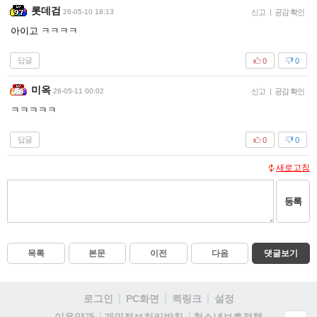
롯데검
26-05-10 18:13
신고
|
공감 확인
아이고 ㅋㅋㅋㅋ
답글
0
0
미옥
26-05-11 00:02
신고
|
공감 확인
ㅋㅋㅋㅋㅋ
답글
0
0
새로고침
등록
목록
본문
이전
다음
댓글보기
로그인
PC화면
퀵링크
설정
청소년보호정책