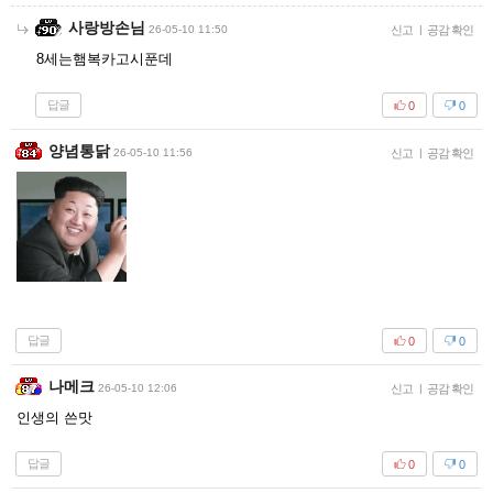
사랑방손님
26-05-10 11:50
신고
|
공감 확인
8세는햄복카고시푼데
답글
0
0
양념통닭
26-05-10 11:56
신고
|
공감 확인
답글
0
0
나메크
26-05-10 12:06
신고
|
공감 확인
인생의 쓴맛
답글
0
0