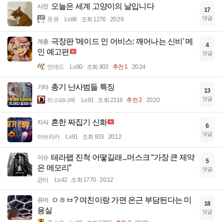
오늘은 세계 고양이의 날입니다
사진
17
댓글
읏큐
Lv.86
조회 1276
20:29
극장판 '메이드 인 어비스: 깨어나는 신비' 메
계층
4
인 예고편
댓글
언데드
Lv.90
조회 903
추천 1
20:24
총기 난사범들 특징
기타
13
댓글
히스파니에
Lv.91
조회 2316
추천 2
20:20
흔한 짜집기 신화
지식
6
댓글
아브라카
Lv.91
조회 933
20:12
테라팹 진척 어떻길래...머스크 “가장 큰 제약
이슈
5
은 메모리”
댓글
균터
Lv.42
조회 1770
20:12
ㅇㅎㅂ? 여친이랑 가면 은근 부담된다는 미
유머
18
용실
댓글