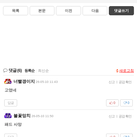
목록
본문
이전
다음
댓글쓰기
댓글
(6)
등록순
|
최신순
새로고침
너빨갱이지
26-05-10 11:43
신고
|
공감 확인
고였네
답글
0
0
불꽃망치
26-05-10 11:50
신고
|
공감 확인
패드 사망
답글