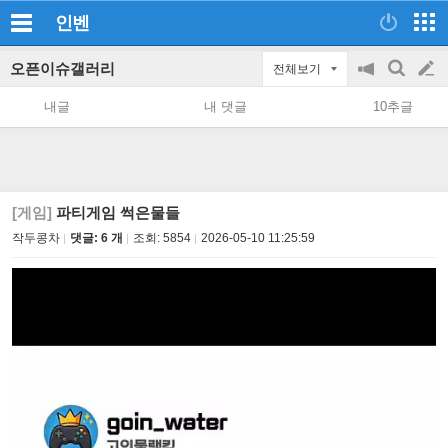
인벤
오픈이슈갤러리
전체보기
공
검
글
지
색
내글
내 댓글
10추글
on/off
쓰
기
[게임]
파티게임 썩은물들
작두콩차
댓글: 6 개
조회:
5854
2026-05-10 11:25:59