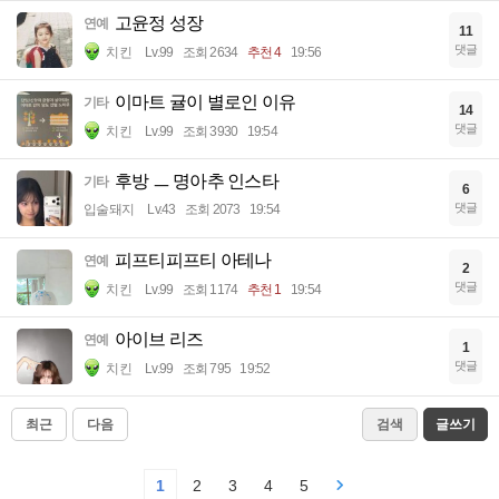
고윤정 성장
연예
11
댓글
치킨
Lv.99
조회 2634
추천 4
19:56
이마트 귤이 별로인 이유
기타
14
댓글
치킨
Lv.99
조회 3930
19:54
후방 ㅡ 명아추 인스타
기타
6
댓글
입술돼지
Lv.43
조회 2073
19:54
피프티피프티 아테나
연예
2
댓글
치킨
Lv.99
조회 1174
추천 1
19:54
아이브 리즈
연예
1
댓글
치킨
Lv.99
조회 795
19:52
최근
다음
검색
글쓰기
1
2
3
4
5