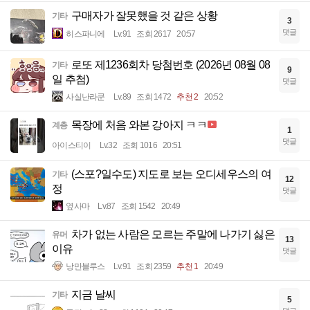
구매자가 잘못했을 것 같은 상황
기타
3
댓글
히스파니에
Lv.91
조회 2617
20:57
로또 제1236회차 당첨번호 (2026년 08월 08
기타
9
일 추첨)
댓글
사실난라쿤
Lv.89
조회 1472
추천 2
20:52
목장에 처음 와본 강아지 ㅋㅋ
계층
1
댓글
아이스티이
Lv.32
조회 1016
20:51
(스포?일수도) 지도로 보는 오디세우스의 여
기타
12
정
댓글
옆사마
Lv.87
조회 1542
20:49
차가 없는 사람은 모르는 주말에 나가기 싫은
유머
13
이유
댓글
낭만블루스
Lv.91
조회 2359
추천 1
20:49
지금 날씨
기타
5