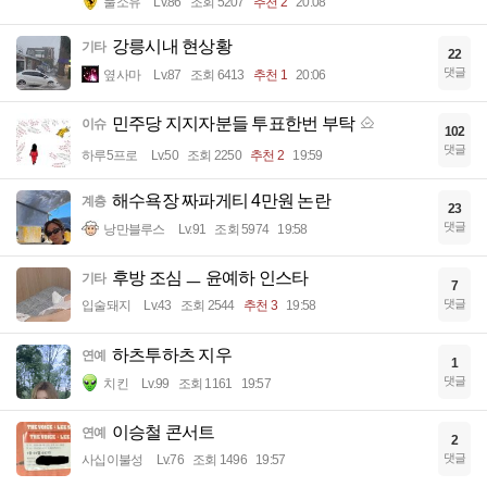
풀소유
Lv.86
조회 5207
추천 2
20:08
강릉시내 현상황
기타
22
댓글
옆사마
Lv.87
조회 6413
추천 1
20:06
민주당 지지자분들 투표한번 부탁
이슈
102
댓글
하루5프로
Lv.50
조회 2250
추천 2
19:59
해수욕장 짜파게티 4만원 논란
계층
23
댓글
낭만블루스
Lv.91
조회 5974
19:58
후방 조심 ㅡ 윤예하 인스타
기타
7
댓글
입술돼지
Lv.43
조회 2544
추천 3
19:58
하츠투하츠 지우
연예
1
댓글
치킨
Lv.99
조회 1161
19:57
이승철 콘서트
연예
2
댓글
사십이불성
Lv.76
조회 1496
19:57