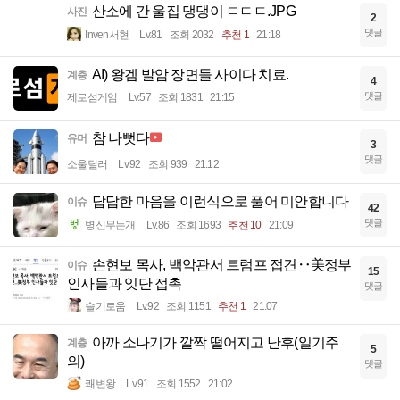
산소에 간 울집 댕댕이 ㄷㄷㄷ.JPG
사진
2
댓글
Inven서현
Lv.81
조회 2032
추천 1
21:18
AI) 왕겜 발암 장면들 사이다 치료.
계층
4
댓글
제로섬게임
Lv.57
조회 1831
21:15
참 나뻣다
유머
3
댓글
소울딜러
Lv.92
조회 939
21:12
답답한 마음을 이런식으로 풀어 미안합니다
이슈
42
댓글
병신무는개
Lv.86
조회 1693
추천 10
21:09
손현보 목사, 백악관서 트럼프 접견‥美정부
이슈
15
인사들과 잇단 접촉
댓글
슬기로움
Lv.92
조회 1151
추천 1
21:07
아까 소나기가 깔짝 떨어지고 난후(일기주
계층
5
의)
댓글
쾌변왕
Lv.91
조회 1552
21:02