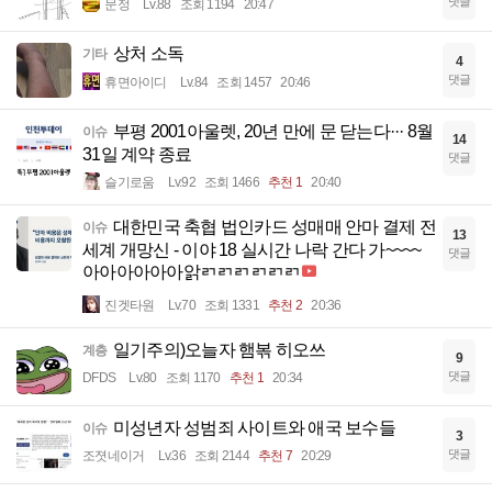
댓글
문정
Lv.88
조회 1194
20:47
상처 소독
기타
4
댓글
휴면아이디
Lv.84
조회 1457
20:46
부평 2001아울렛, 20년 만에 문 닫는다··· 8월
이슈
14
31일 계약 종료
댓글
슬기로움
Lv.92
조회 1466
추천 1
20:40
대한민국 축협 법인카드 성매매 안마 결제 전
이슈
13
세계 개망신 - 이야 18 실시간 나락 간다 가~~~~
댓글
아아아아아아앍ㄺㄺㄺㄺㄺㄺ
진겟타원
Lv.70
조회 1331
추천 2
20:36
일기주의)오늘자 햄볶 히오쓰
계층
9
댓글
DFDS
Lv.80
조회 1170
추천 1
20:34
미성년자 성범죄 사이트와 애국 보수들
이슈
3
댓글
조졋네이거
Lv.36
조회 2144
추천 7
20:29