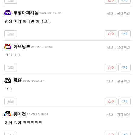
0
0
부장아재해돌
26-05-10 12:10
신고
|
공감 확인
평생 이거 하나만 하냐고!!
답글
0
0
아브낭뜨
26-05-10 12:50
신고
|
공감 확인
ㅋㅋㅋㅋ
답글
0
0
魔羅
26-05-10 16:37
신고
|
공감 확인
ㅋㅋ
답글
0
0
롯데검
26-05-10 18:13
신고
|
공감 확인
이게 뭐여 ㅋㅋㅋㅋㅋ
답글