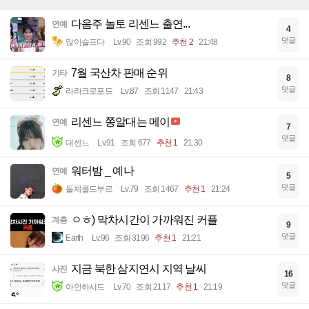
다음주 놀토 리센느 출연...
연예
4
댓글
많이슬프다
Lv.90
조회 992
추천 2
21:48
7월 국산차 판매 순위
기타
8
댓글
라라크로포드
Lv.87
조회 1147
21:43
리센느 쫑알대는 메이
연예
7
댓글
대센느
Lv.91
조회 677
추천 1
21:30
워터밤 _ 예나
연예
5
댓글
돌체콜드부르
Lv.79
조회 1467
추천 1
21:24
ㅇㅎ) 막차시간이 가까워진 커플
계층
9
댓글
Earth
Lv.96
조회 3196
추천 1
21:21
지금 북한 삼지연시 지역 날씨
사진
16
댓글
아인하샤드
Lv.70
조회 2117
추천 1
21:19