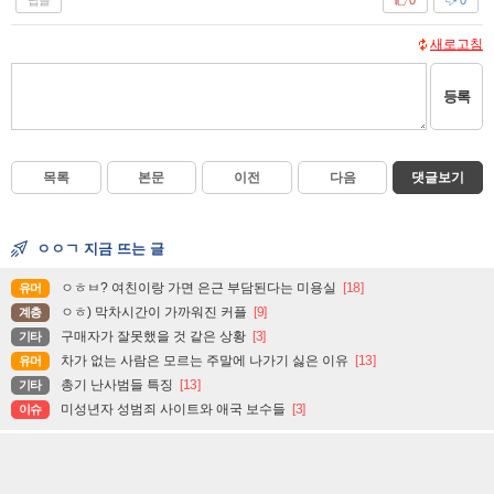
0
0
새로고침
등록
목록
본문
이전
다음
댓글보기
ㅇㅇㄱ 지금 뜨는 글
ㅇㅎㅂ? 여친이랑 가면 은근 부담된다는 미용실
[18]
유머
ㅇㅎ) 막차시간이 가까워진 커플
[9]
계층
구매자가 잘못했을 것 같은 상황
[3]
기타
차가 없는 사람은 모르는 주말에 나가기 싫은 이유
[13]
유머
총기 난사범들 특징
[13]
기타
미성년자 성범죄 사이트와 애국 보수들
[3]
이슈