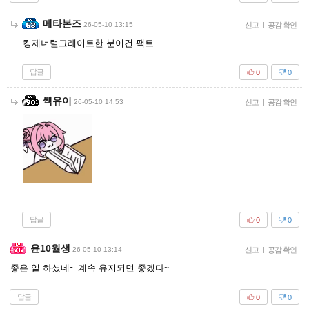
메타본즈
26-05-10 13:15
신고
|
공감 확인
킹제너럴그레이트한 분이건 팩트
답글
0
0
쌕유이
26-05-10 14:53
신고
|
공감 확인
답글
0
0
윤10월생
26-05-10 13:14
신고
|
공감 확인
좋은 일 하셨네~ 계속 유지되면 좋겠다~
답글
0
0