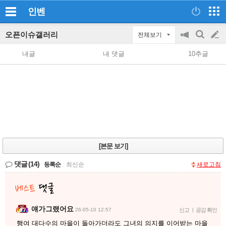
인벤
오픈이슈갤러리
전체보기
공
검
글
지
색
내글
내 댓글
10추글
on/off
쓰
기
[본문 보기]
댓글
(14)
등록순
|
최신순
새로고침
얘가그랬어요
26-05-10 12:57
신고
|
공감 확인
행여 대다수의 마을이 돌아가더라도 그녀의 의지를 이어받는 마을