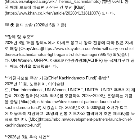
(
https://en.wikipedia.org/wiki/Theresa_Kachindamoto
) (향년 66세). 한
국 매체 보도에 따르면 사인은 간 부전 [Khan]
(
https://www.khan.co.kr/en/article/202604131811007/
) 입니다.
## 🌍 현재 상황 (2026년 5월 기준)
**장례 및 추모**
2025년 8월 16일 장례식에서 마세코 응고니 왕족 전통에 따라 앉은 자세
로 매장 [OkayAfrica](
https://www.okayafrica.com/who-will-carry-on-chief-
theresa-kachindamotos-fight-against-child-marriage/799579
) 되었습니
다. UN Women, UNFPA, 아프리카인권위원회(ACHPR) 등 국제기구가 공
식 애도 성명을 발표했습니다.
**'카친다모토 족장 기금(Chief Kachindamoto Fund)' 출범**
2025년 11월, 노르웨이, 아이슬란
드, Plan International, UN Women, UNICEF, UNFPA, UNDP, 푸무카지 재
단이 200만 달러(약 34억 콰차)를 모금하여 2025~2028년 운영되는 기금
을 출범 [Mbc](
https://mbc.mw/development-partners-launch-chief-
kachindamoto-fund/
) 시켰습니다. 2028년까지 5,000명의 소녀가 학교
에 머물도록 지원하고, 28명의 전통 지도자와 협력하여 조혼 제로(0)를 목
표로 합니다. [Mbc](
https://mbc.mw/development-partners-launch-chief-
kachindamoto-fund/
)
**2026년 3월 후속 사업**