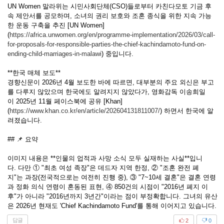
UN Women 말라위는 시민사회단체(CSO)들로부터 카친다모토 기금 후
속 제안서를 공모하며, 소녀의 권리 보호와 조혼 종식을 위한 지속 가능
한 운동 구축을 추진 [UN Women]
(
https://africa.unwomen.org/en/programme-implementation/2026/03/call-
for-proposals-for-responsible-parties-the-chief-kachindamoto-fund-on-
ending-child-marriages-in-malawi
) 중입니다.
**한국 매체 보도**
경향신문이 2026년 4월 보도한 바에 따르면, 대부분의 주요 외신은 부고
를 다루지 않았으며 한국에도 알려지지 않았다가, 영화감독 이송희일
이 2025년 11월 페이스북에 공유 [Khan]
(
https://www.khan.co.kr/en/article/202604131811007/
) 하면서 한국에 알
려졌습니다.
## 📌 요약
이미지 내용은 **인물의 업적과 사망 소식 모두 실재하는 사실**입니
다. 다만 ① "최초 여성 족장"은 데드자 지역 한정, ② "조혼 완전 폐
지"는 과장(전국적으로는 여전히 진행 중), ③ "7~10세 결혼"은 결혼 연령
과 정화 의식 연령이 혼동된 표현, ④ 850건의 시점이 "2016년 폐지 이
후"가 아니라 "2016년까지 3년간"이라는 점이 부정확합니다. 그녀의 유산
은 2026년 현재도 'Chief Kachindamoto Fund'를 통해 이어지고 있습니다.
답글
2
0