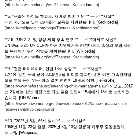
(
https://en.wikipedia.org/wiki/Theresa_Kachindamoto
)
**6. "구출된 아이들 학교로, 사비로 학비 지원"** — ✅ **사실**
개인 자금으로 일부 소녀들의 교육을 지원했습니다. [Grokipedia]
(
https://grokipedia.com/page/Theresa_Kachindamoto
)
**7-8. "UN 지지 및 영상 제작·후속 연구"** — ✅ **대체로 사실**
UN Women과 UNICEF가 다른 지역에서도 카친다모토 족장의 모범 사례
를 복제하기 위한 작업을 계획했습니다. [Wikipedia]
(
https://en.wikipedia.org/wiki/Theresa_Kachindamoto
)
**9. "결혼 터미네이터, 헌법 18세 상향"** — ✅ **사실**
12년에 걸친 노력 끝에 2015년 2월 의회를 통과한 결혼·이혼·가족관계법
으로 부모 동의 없는 최소 결혼 연령이 18세로 상향 [HeForShe]
(
https://www.heforshe.org/en/ending-child-marriage-malawi
) 되었고, 2017
년 2월에는 헌법 개정으로 최소 결혼 연령이 15세에서 18세로 상향되었
습니다. [UN Women]
(
https://www.unwomen.org/en/news/stories/2017/3/news-malawi-chief-
receives-vital-voices-award
)
**10. "2025년 8월, 66세 별세"** — ✅ **사실**
1958년 11월 23일 출생, 2025년 8월 13일 릴롱궤 카무주 중앙병원에
서 사망 [Wikipedia]