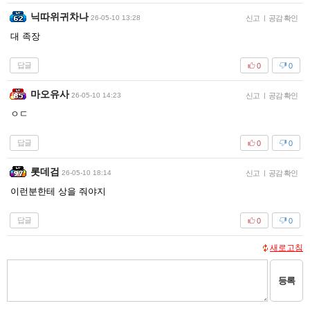
닉따위귀차나
26-05-10 13:28
신고
|
공감 확인
대 족장
답글
0
0
마오유사
26-05-10 14:23
신고
|
공감 확인
ㅇㄷ
답글
0
0
롯데검
26-05-10 18:14
신고
|
공감 확인
이런분한테 상을 줘야지
답글
0
0
새로고침
등록