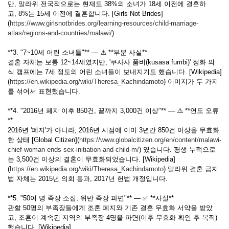
만, 말라위 전국적으로는 현재도 38%의 소녀가 18세 이전에 결혼하
고, 8%는 15세 이전에 결혼합니다. [Girls Not Brides]
(
https://www.girlsnotbrides.org/learning-resources/child-marriage-
atlas/regions-and-countries/malawi/
)
**3. "7~10세 어린 소녀들"** — ⚠️ **부분 사실**
결혼 자체는 보통 12~14세였지만, '쿠사사 품비(kusasa fumbi)' 정화 의
식 캠프에는 7세 정도의 어린 소녀들이 보내지기도 했습니다. [Wikipedia]
(
https://en.wikipedia.org/wiki/Theresa_Kachindamoto
) 이미지가 두 가지
를 섞어서 표현했습니다.
**4. "2016년 폐지 이후 850건, 끝까지 3,000건 이상"** — ⚠️ **연도 오류
**
2016년 '폐지'가 아니라, 2016년 시점에 이미 3년간 850건 이상을 무효화
한 상태 [Global Citizen](
https://www.globalcitizen.org/en/content/malawi-
chief-woman-ends-sex-initiation-and-child-m/
) 였습니다. 평생 누적으로
는 3,500건 이상의 결혼이 무효화되었습니다. [Wikipedia]
(
https://en.wikipedia.org/wiki/Theresa_Kachindamoto
) 말라위 결혼 금지
법 자체는 2015년 의회 통과, 2017년 헌법 개정입니다.
**5. "50여 명 족장 소집, 위반 족장 파면"** — ✅ **사실**
관할 50명의 부족장들에게 조혼 폐지와 기존 결혼 무효화 서약을 받았
고, 조혼이 계속된 지역의 부족장 4명을 파면(이후 무효화 확인 후 복직)
했습니다. [Wikipedia]