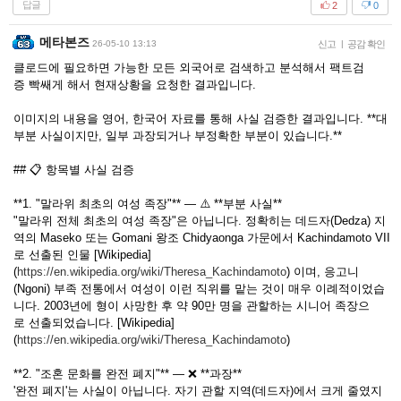
답글
2
0
메타본즈
26-05-10 13:13
신고
|
공감 확인
클로드에 필요하면 가능한 모든 외국어로 검색하고 분석해서 팩트검
증 빡쌔게 해서 현재상황을 요청한 결과입니다.
이미지의 내용을 영어, 한국어 자료를 통해 사실 검증한 결과입니다. **대
부분 사실이지만, 일부 과장되거나 부정확한 부분이 있습니다.**
## 📋 항목별 사실 검증
**1. "말라위 최초의 여성 족장"** — ⚠️ **부분 사실**
"말라위 전체 최초의 여성 족장"은 아닙니다. 정확히는 데드자(Dedza) 지
역의 Maseko 또는 Gomani 왕조 Chidyaonga 가문에서 Kachindamoto VII
로 선출된 인물 [Wikipedia]
(
https://en.wikipedia.org/wiki/Theresa_Kachindamoto
) 이며, 응고니
(Ngoni) 부족 전통에서 여성이 이런 직위를 맡는 것이 매우 이례적이었습
니다. 2003년에 형이 사망한 후 약 90만 명을 관할하는 시니어 족장으
로 선출되었습니다. [Wikipedia]
(
https://en.wikipedia.org/wiki/Theresa_Kachindamoto
)
**2. "조혼 문화를 완전 폐지"** — ❌ **과장**
'완전 폐지'는 사실이 아닙니다. 자기 관할 지역(데드자)에서 크게 줄였지