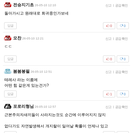
전승지기초
26-05-10 12:10
신고
|
공감 확인
돌아가시고 원래대로 회귀중인가보네
답글
0
0
모찬
26-05-10 12:21
신고
|
공감 확인
ㄷㄷ
답글
0
0
봄봄봉필
26-05-10 12:51
신고
|
공감 확인
테레사 라는 이름에
어떤 힘 같은게 있는건가?
답글
1
0
포로리형님
26-05-10 12:57
신고
|
공감 확인
근본주의자새끼들이 사라지는것도 순간에 이루어지지 않지
없다가도 자연발생해서 개지랄이 일어날 확률이 언제나 있고