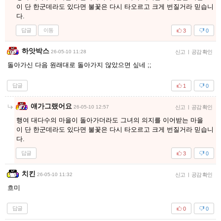
이 단 한군데라도 있다면 불꽃은 다시 타오르고 크게 번질거라 믿습니
다.
답글
이동
3
0
하앗박스
26-05-10 11:28
신고
|
공감 확인
돌아가신 다음 원래대로 돌아가지 않았으면 싶네 ;;
답글
1
0
얘가그랬어요
26-05-10 12:57
신고
|
공감 확인
행여 대다수의 마을이 돌아가더라도 그녀의 의지를 이어받는 마을
이 단 한군데라도 있다면 불꽃은 다시 타오르고 크게 번질거라 믿습니
다.
답글
3
0
치킨
26-05-10 11:32
신고
|
공감 확인
흐미
답글
0
0