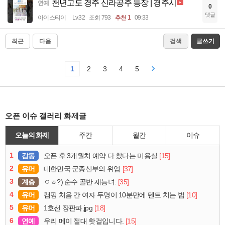
천년고도 경주 신라공주 등장 | 경주시
연예
0
댓글
아이스티이
Lv.32
조회 793
추천 1
09:33
최근
다음
검색
글쓰기
1
2
3
4
5
오픈 이슈 갤러리 화제글
오늘의 화제
주간
월간
이슈
1
감동
[15]
오픈 후 3개월치 예약 다 찼다는 미용실
2
유머
[37]
대한민국 군종신부의 위엄
3
계층
[35]
ㅇㅎ?) 순수 골반 재능녀.
4
유머
[10]
캠핑 처음 간 여자 두명이 10분만에 텐트 치는 법
5
유머
[18]
1호선 장판파.jpg
6
연예
[15]
우리 메이 절대 핫걸입니다.