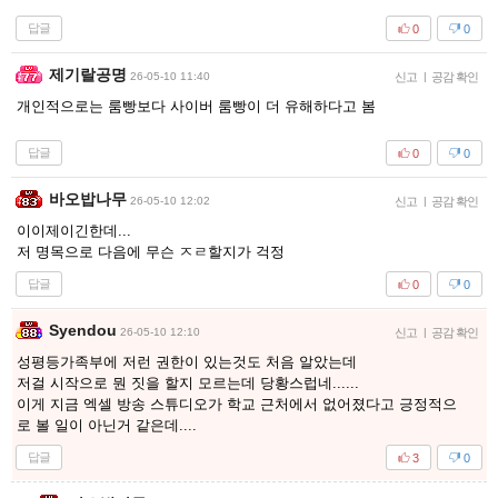
답글
0
0
제기랄공명
26-05-10 11:40
신고
|
공감 확인
개인적으로는 룸빵보다 사이버 룸빵이 더 유해하다고 봄
답글
0
0
바오밥나무
26-05-10 12:02
신고
|
공감 확인
이이제이긴한데...
저 명목으로 다음에 무슨 ㅈㄹ할지가 걱정
답글
0
0
Syendou
26-05-10 12:10
신고
|
공감 확인
성평등가족부에 저런 권한이 있는것도 처음 알았는데
저걸 시작으로 뭔 짓을 할지 모르는데 당황스럽네......
이게 지금 엑셀 방송 스튜디오가 학교 근처에서 없어졌다고 긍정적으
로 볼 일이 아닌거 같은데....
답글
3
0