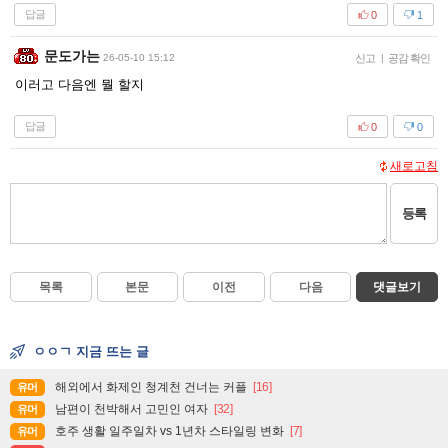
답글
0
1
문도가는
26-05-10 15:12
신고
|
공감 확인
이러고 다음엔 뭘 할지
답글
0
0
새로고침
등록
목록
본문
이전
다음
댓글보기
ㅇㅇㄱ 지금 뜨는 글
해외에서 화제인 청계천 건너는 커플
[16]
유머
남편이 천박해서 고민인 여자
[32]
유머
호주 생활 일주일차 vs 1년차 스타일링 변화
[7]
유머