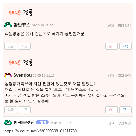
말밥쥬스
26-05-10 11:36
신고
|
공감 확인
엑셀방송은 유해 컨텐츠로 국가가 공인한거군
답글
이동
4
0
Syendou
26-05-10 12:10
신고
|
공감 확인
성평등가족부에 저런 권한이 있는것도 처음 알았는데
저걸 시작으로 뭔 짓을 할지 모르는데 당황스럽네......
이게 지금 엑셀 방송 스튜디오가 학교 근처에서 없어졌다고 긍정적으
로 볼 일이 아닌거 같은데....
답글
이동
3
0
빈센트멧젠
26-05-10 11:27
신고
|
공감 확인
https://v.daum.net/v/20260508161211780