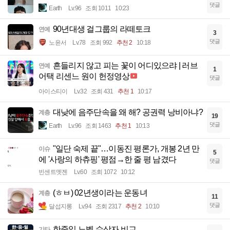
댓글
Earth
Lv.96
조회 1011
10:23
90년대생 걸그룹의 라떼토크
연예
3
댓글
노윤서
Lv.78
조회 992
추천 2
10:18
흔들리지 않고 피는 꽃이 어디있으랴 | 러브
연예
1
어택 리센느 원이 헌정영상
댓글
아이스티이
Lv.32
조회 431
추천 1
10:17
대낮에 음주단속을 왜 해? 공권력 낭비아냐?
계층
19
댓글
Earth
Lv.96
조회 1463
추천 1
10:13
"일단 숙제 끝"…이동진 평론가, 개봉 2년 만
이슈
5
에 '사랑의 하츄핑' 평점→한 줄 평 남겼다
댓글
빈센트멧젠
Lv.60
조회 1072
10:12
(ㅎㅂ) 02년생이라는 운동녀
계층
11
댓글
달섭지롱
Lv.94
조회 2317
추천 2
10:10
한중일 노벨 수상자 비교
기타