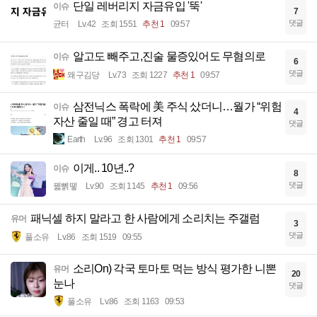
단일 레버리지 자금유입 '뚝'
이슈
7
댓글
균터
Lv.42
조회 1551
추천 1
09:57
알고도 빼주고,진술 물증있어도 무혐의로
이슈
6
댓글
왜구김당
Lv.73
조회 1227
추천 1
09:57
삼전닉스 폭락에 美 주식 샀더니…월가 “위험
이슈
4
자산 줄일 때” 경고 터져
댓글
Earth
Lv.96
조회 1301
추천 1
09:57
이게.. 10년..?
이슈
8
댓글
꿻뻵뗗
Lv.90
조회 1145
추천 1
09:56
패닉셀 하지 말라고 한 사람에게 소리치는 주갤럼
유머
3
댓글
풀소유
Lv.86
조회 1519
09:55
소리On) 각국 토마토 먹는 방식 평가한 니뽄
유머
20
눈나
댓글
풀소유
Lv.86
조회 1163
09:53