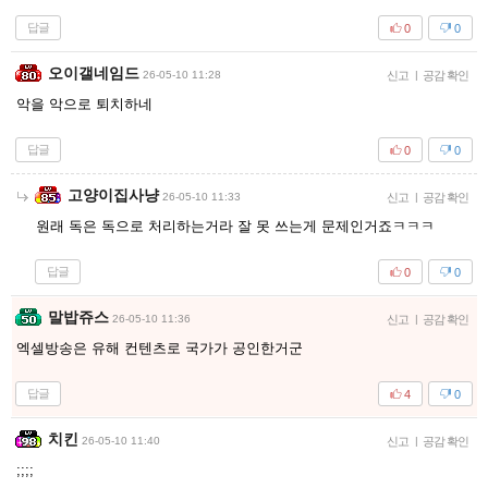
답글
0
0
오이갤네임드
26-05-10 11:28
신고
|
공감 확인
악을 악으로 퇴치하네
답글
0
0
고양이집사냥
26-05-10 11:33
신고
|
공감 확인
원래 독은 독으로 처리하는거라 잘 못 쓰는게 문제인거죠ㅋㅋㅋ
답글
0
0
말밥쥬스
26-05-10 11:36
신고
|
공감 확인
엑셀방송은 유해 컨텐츠로 국가가 공인한거군
답글
4
0
치킨
26-05-10 11:40
신고
|
공감 확인
;;;;