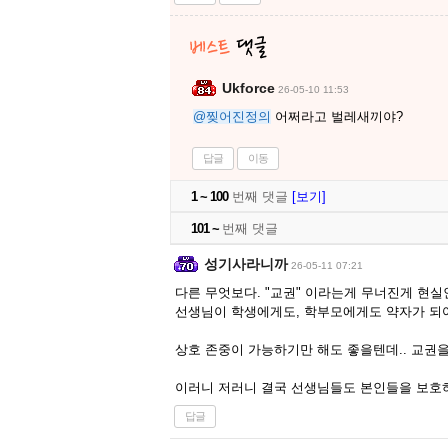
Ukforce
26-05-10 11:53
@찢어진정의
어쩌라고 벌레새끼야?
답글
이동
1 ~ 100
번째 댓글
[보기]
101 ~
번째 댓글
성기사라니까
26-05-11 07:21
다른 무엇보다. "교권" 이라는게 무너진게 현실
선생님이 학생에게도, 학부모에게도 약자가 되
상호 존중이 가능하기만 해도 좋을텐데.. 교권
이러니 저러니 결국 선생님들도 본인들을 보호하
답글