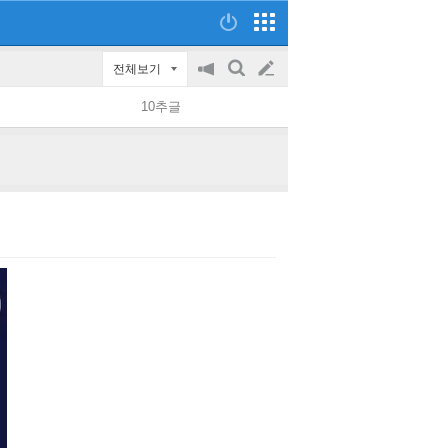
전체보기
공
검
글
지
색
10추글
on/off
쓰
기