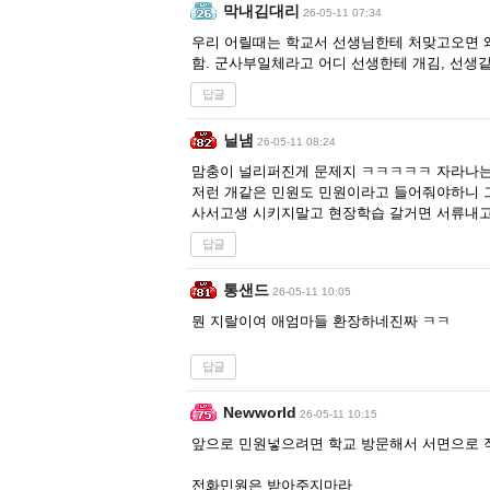
막내김대리
26-05-11 07:34
우리 어릴때는 학교서 선생님한테 처맞고오면 
함. 군사부일체라고 어디 선생한테 개김, 선생
답글
닐냄
26-05-11 08:24
맘충이 널리퍼진게 문제지 ㅋㅋㅋㅋㅋ 자라나는
저런 개같은 민원도 민원이라고 들어줘야하니 
사서고생 시키지말고 현장학습 갈거면 서류내고
답글
통샌드
26-05-11 10:05
뭔 지랄이여 애엄마들 환장하네진짜 ㅋㅋ
답글
Newworld
26-05-11 10:15
앞으로 민원넣으려면 학교 방문해서 서면으로
전화민원은 받아주지마라