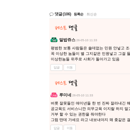
댓글
(106)
등록순
|
최신순
말밥쥬스
26-05-10 11:33
평범한 보통 사람들은 쓸데없는 민원 안넣고 
꼭 이상한 놈들이 별 그지같은 민원넣고 그걸 
이상한놈들 위주로 사회가 돌아가고 있음
답글
이동
루미네
26-05-10 11:33
버릇 잘못들인 애미년들 한 번 진짜 잘라내긴 
공교육도 서비스니깐 의무교육 이지랄 하지 말고
거부 할 수 있는 권한을 줘야한다
그럼 딴데 가세요 라고 내보내야지 왜 좆같은 
답글
이동