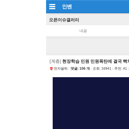
인벤
오픈이슈갤러리
내글
[계층]
현장학습 민원 민원폭탄에 결국 빡쳐
전자팔찌
댓글: 106 개
조회:
16941
추천:
41