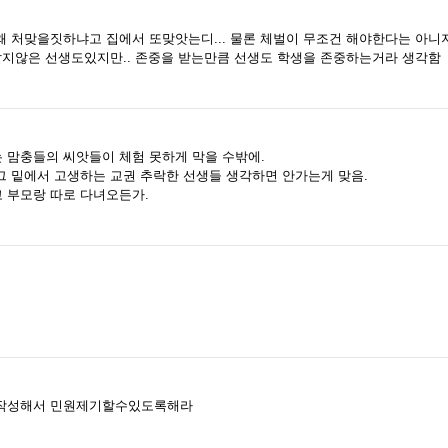
왜 처맞을짓하냐고 집에서 또맞앗는디... 물론 체벌이 무조건 해야한다는 아니
같지않은 선생도있지만.. 존중을 받는만큼 선생도 학생을 존중하는거라 생각함
 맘충들의 씨앗들이 체험 못하게 막을 수밖에.
그 밑에서 고생하는 교권 추락한 선생들 생각하면 안가는게 맞음.
 부모랑 따로 다녀오든가.
 작성해서 민원제기할수있도록해라