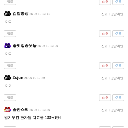
답글
0
0
검찰총장
26-05-10 13:11
신고
|
공감 확인
ㅇㄷ
답글
0
0
슿펫잏승왓듷
26-05-10 13:26
신고
|
공감 확인
ㅇㄷ
답글
0
0
2sjun
26-05-10 13:29
신고
|
공감 확인
ㅇㅇ
답글
0
0
줄만스펙
26-05-10 13:35
신고
|
공감 확인
발기부전 환자들 치료율 100%겠네