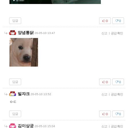
답글
0
0
양념통닭
26-05-10 13:47
신고
|
공감 확인
답글
0
0
빌쟈크
26-05-10 13:52
신고
|
공감 확인
ㅇㄷ
답글
0
0
김이상궁
26-05-10 15:04
신고
|
공감 확인