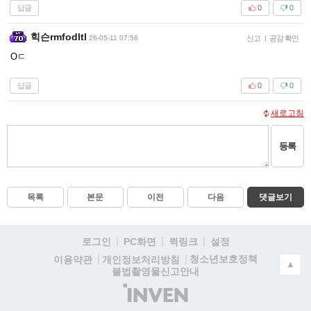
답글
0
0
힉슨rmfodltl
26-05-11 07:56
신고
|
공감 확인
Oㄷ
답글
0
0
새로고침
등록
목록
본문
이전
다음
댓글보기
로그인
PC화면
퀵링크
설정
청소년보호정책
이용약관
개인정보처리방침
▲
불법촬영물신고안내
(주)
인