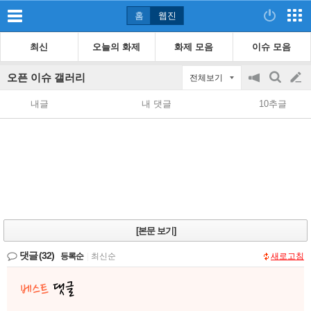
홈
웹진
최신
오늘의 화제
화제 모음
이슈 모음
오픈 이슈 갤러리
전체보기
공
검
글
지
색
내글
내 댓글
10추글
on/off
쓰
기
[본문 보기]
댓글
(32)
등록순
|
최신순
새로고침