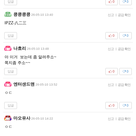
답글
0
0
킁킁킁킁
26-05-10 13:40
신고
|
공감 확인
IPZZ-八二三
답글
0
0
나효리
26-05-10 13:48
신고
|
공감 확인
아 이거 보는데 좀 알려주소~
쪽지좀 주소~~
답글
0
0
엔터샌드맨
26-05-10 13:52
신고
|
공감 확인
ㅇㄷ
답글
0
0
마오유사
26-05-10 14:22
신고
|
공감 확인
ㅇㄷ