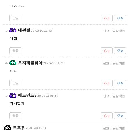
ㄱㅅㄱㅅ
답글
0
0
대관절
26-05-10 15:43
신고
|
공감 확인
대협
답글
0
0
무지개를찾아
26-05-10 16:45
신고
|
공감 확인
ㅇㄷ
답글
0
0
에드먼드v
26-05-11 09:34
신고
|
공감 확인
기억할게
답글
0
0
무흑유
26-05-10 12:19
신고
|
공감 확인