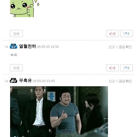
답글
0
0
열혈천하
26-05-10 12:51
신고
|
공감 확인
ㅇㄷ
답글
0
0
무흑유
26-05-10 13:45
신고
|
공감 확인