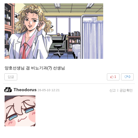
양호선생님 겸 비뇨기과(?) 선생님
답글
1
0
Theodorus
26-05-10 12:21
신고
|
공감 확인