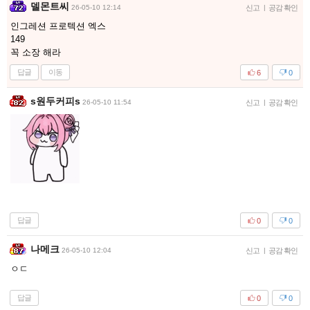
델몬트씨
26-05-10 12:14
신고
|
공감 확인
인그레션 프로텍션 엑스
149
꼭 소장 해라
답글
이동
6
0
s원두커피s
26-05-10 11:54
신고
|
공감 확인
답글
0
0
나메크
26-05-10 12:04
신고
|
공감 확인
ㅇㄷ
답글
0
0