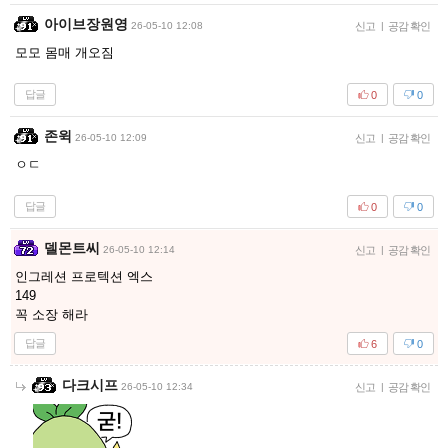
아이브장원영
26-05-10 12:08
신고
|
공감 확인
모모 몸매 개오짐
답글
0
0
존윅
26-05-10 12:09
신고
|
공감 확인
ㅇㄷ
답글
0
0
델몬트씨
26-05-10 12:14
신고
|
공감 확인
인그레션 프로텍션 엑스
149
꼭 소장 해라
답글
6
0
다크시프
26-05-10 12:34
신고
|
공감 확인