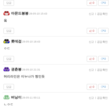
답글
0
0
아몬드봉봉
26-05-10 15:43
신고
|
공감 확인
옼
답글
0
0
롯데검
26-05-10 18:43
신고
|
공감 확인
ㅇㄷ
답글
0
0
권츈봉
26-05-10 21:31
신고
|
공감 확인
허리라인은 이누나가 짱인듯
답글
0
0
버닝이
26-05-11 00:11
신고
|
공감 확인
ㄴㅇㄷ