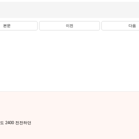
본문
이전
다음
도 2400 전전하던