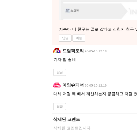
자슥아 니 친구는 골로 갔다고 신천지 친구 
답글
이동
드림팩토리
26-05-10 12:18
기자 참 쉽네
답글
아잉슈페너
26-05-10 12:19
대체 저걸 왜 빼서 계산하는지 궁금하고 저걸 뺐
답글
삭제된 코멘트
삭제된 코멘트입니다.