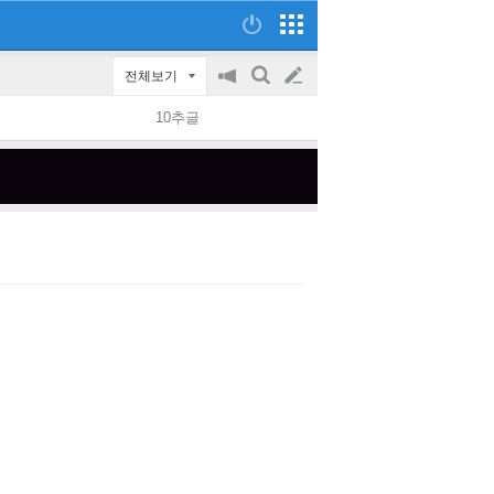
전체보기
공
검
글
지
색
10추글
on/off
쓰
기