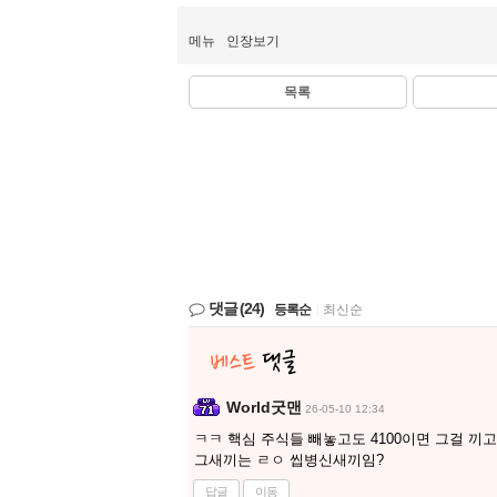
메뉴
인장보기
목록
댓글
(24)
등록순
|
최신순
World굿맨
26-05-10 12:34
ㅋㅋ 핵심 주식들 빼놓고도 4100이면 그걸 끼고
그새끼는 ㄹㅇ 씹병신새끼임?
답글
이동