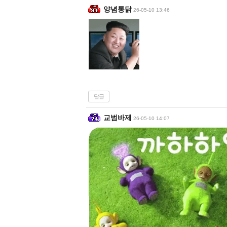
양념통닭
26-05-10 13:46
답글
교범바제
26-05-10 14:07