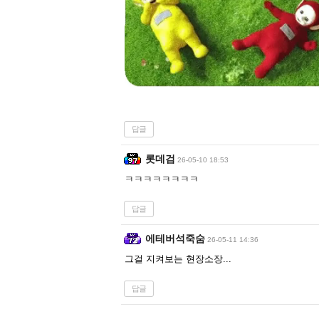
답글
롯데검
26-05-10 18:53
ㅋㅋㅋㅋㅋㅋㅋㅋ
답글
에테버석죽숨
26-05-11 14:36
그걸 지켜보는 현장소장...
답글