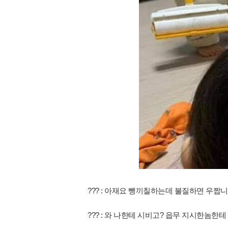
??? : 아재요 뺑끼칠하는데 불질하면 우짭
??? : 와 나한테 시비고? 읍무 지시한놈한테