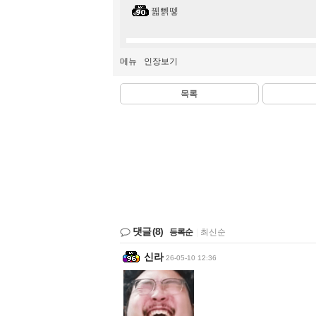
꿻뻵뗗
메뉴
인장보기
목록
댓글
(8)
등록순
|
최신순
신라
26-05-10 12:36