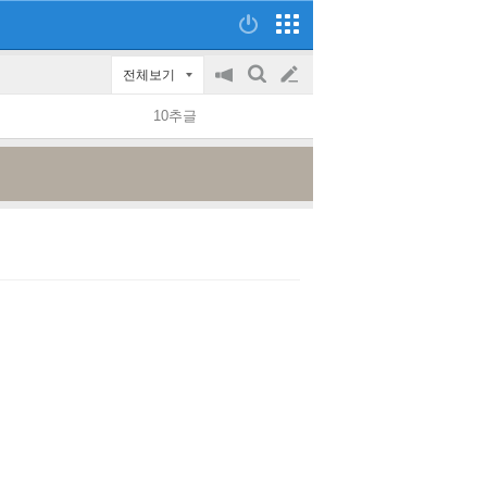
전체보기
공
검
글
지
색
10추글
on/off
쓰
기