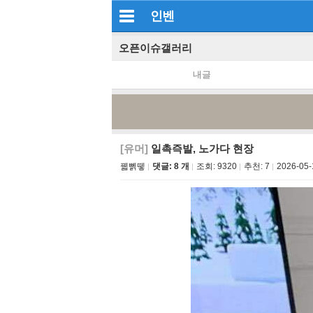
인벤
오픈이슈갤러리
내글
[유머]
일촉즉발, 노가다 현장
꿻뻵뗗
댓글: 8 개
조회:
9320
추천:
7
2026-05-