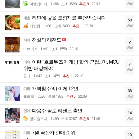
댓글
너빨갱이지
Lv.86
조회 3598
추천 9
22:33
라면에 넣을 토핑재료 추천받습니다
계층
58
댓글
쾌변왕
Lv.91
조회 2499
추천 1
22:30
전설의 레전드
지식
2
댓글
아브라카
Lv.91
조회 1558
22:10
이란 "호르무즈 재개방 합의 근접...미, MOU
이슈
7
위반 배상해야"
댓글
균터
Lv.42
조회 1459
추천 1
22:10
개빡침주의) 이게 12년
기타
38
댓글
꿻뻵뗗
Lv.90
조회 4922
추천 5
22:09
다음주 놀토 리센느 출연...
연예
14
댓글
많이슬프다
Lv.90
조회 3287
추천 8
21:48
7월 국산차 판매 순위
기타
10