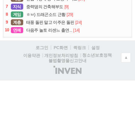
7
지식
[9]
중력댐의 건축해부도
8
게임
[29]
ㅎㅂ) 드래곤소드 근황
9
계층
[24]
태풍 돌핀 말고 이주은 돌핀
10
연예
[14]
다음주 놀토 리센느 출연...
로그인
PC화면
퀵링크
설정
청소년보호정책
이용약관
개인정보처리방침
▲
불법촬영물신고안내
(주)
인
벤