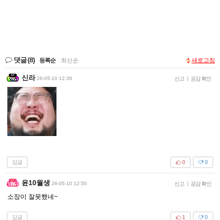
댓글
(8)
등록순
|
최신순
새로고침
신라
26-05-10 12:36
신고
|
공감 확인
답글
0
0
윤10월생
26-05-10 12:50
신고
|
공감 확인
소장이 잘못했네~
답글
1
0