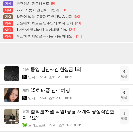
중력댐의 건축해부도
[9]
지식
??? : 자동차 진입이 어렵네..
[10]
이슈
라면에 넣을 토핑재료 추천받습니다
[58]
계층
당원대회 치르는 민주당의 최대 문제
[20]
이슈
1년만에 끝나버린 뉴이재명 현상
[24]
이슈
확실히 이재명은 무서운 사람이네요..
[41]
이슈
통영 살인사건 현상금 1억
이슈
0
댓글
입사
Lv.94
조회 125
00:19
15호 태풍 진로 예상
계층
0
댓글
입사
Lv.94
조회 208
00:18
침착맨 채널 직원1명당 22개씩 영상작업한
유머
1
다구요?
댓글
드라고노브
Lv.90
조회 377
00:15