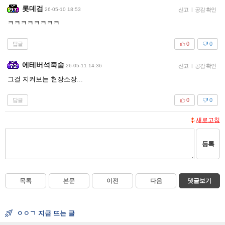
롯데검
26-05-10 18:53
신고
|
공감 확인
ㅋㅋㅋㅋㅋㅋㅋㅋ
답글
0
0
에테버석죽숨
26-05-11 14:36
신고
|
공감 확인
그걸 지켜보는 현장소장...
답글
0
0
새로고침
등록
목록
본문
이전
다음
댓글보기
ㅇㅇㄱ 지금 뜨는 글