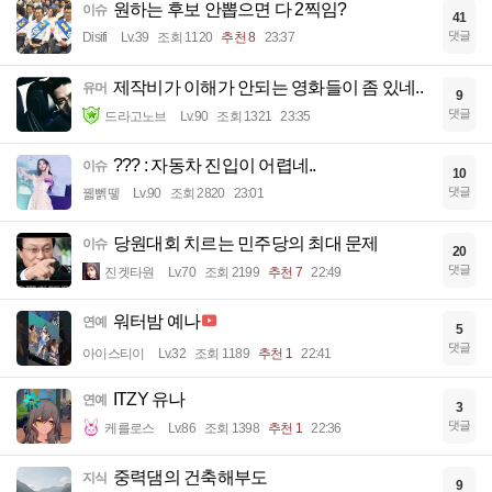
원하는 후보 안뽑으면 다 2찍임?
이슈
41
댓글
Disifi
Lv.39
조회 1120
추천 8
23:37
제작비가 이해가 안되는 영화들이 좀 있네..
유머
9
댓글
드라고노브
Lv.90
조회 1321
23:35
??? : 자동차 진입이 어렵네..
이슈
10
댓글
꿻뻵뗗
Lv.90
조회 2820
23:01
당원대회 치르는 민주당의 최대 문제
이슈
20
댓글
진겟타원
Lv.70
조회 2199
추천 7
22:49
워터밤 예나
연예
5
댓글
아이스티이
Lv.32
조회 1189
추천 1
22:41
ITZY 유나
연예
3
댓글
케를로스
Lv.86
조회 1398
추천 1
22:36
중력댐의 건축해부도
지식
9