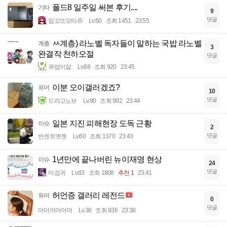
폴드8 일주일 써본 후기....
기타
9
댓글
암꼬또모타쥬
Lv.60
조회 1451
23:55
ㅆ계층) 라노벨 독자들이 말하는 국밥 라노벨
계층
3
완결작 천하오절
댓글
큐땁이알
Lv.88
조회 920
23:45
이분 오이갤러겠죠?
유머
10
댓글
드라고노브
Lv.90
조회 992
23:44
일본 지진 피해현장 도독 근황
이슈
2
댓글
빈센트멧젠
Lv.60
조회 1370
23:43
1년만에 끝나버린 뉴이재명 현상
이슈
24
댓글
마검귀
Lv.83
조회 1808
추천 1
23:41
허언증 갤러리 레전드
유머
0
댓글
머머머머머며
Lv.38
조회 936
23:38