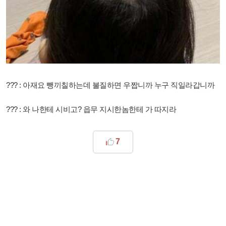
??? : 아재요 뺑끼칠하는데 불질하면 우짭니까 누구 직일라갑니까
??? : 와 나한테 시비고? 읍무 지시한놈한테 가 따지라
7