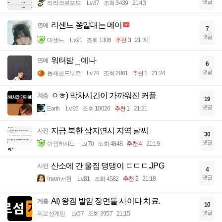
댓글
라라크로포드
Lv.87
조회 3439
21:43
리센느 쫑알대는 메이
연예
7
댓글
대센느
Lv.91
조회 1306
추천 3
21:30
워터밤 _ 예나
연예
6
댓글
돌체콜드부르
Lv.79
조회 2861
추천 1
21:24
ㅇㅎ) 막차시간이 가까워진 커플
계층
19
댓글
Earth
Lv.96
조회 10026
추천 1
21:21
지금 북한 삼지연시 지역 날씨
사진
30
댓글
아인하샤드
Lv.70
조회 4848
추천 4
21:19
산소에 간 울집 댕댕이 ㄷㄷㄷ.JPG
사진
4
댓글
Inven서현
Lv.81
조회 4582
추천 5
21:18
AI) 왕겜 발암 장면들 사이다 치료.
계층
10
댓글
제로섬게임
Lv.57
조회 3957
21:15