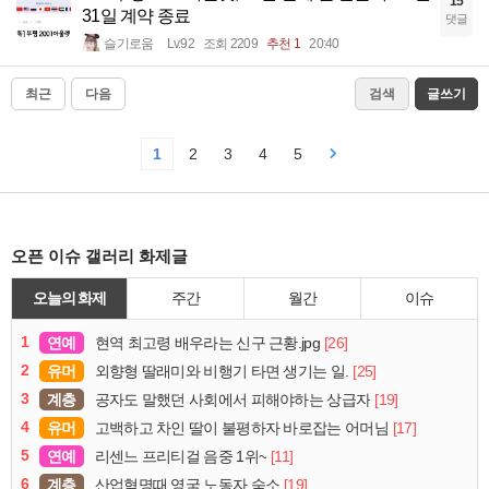
15
31일 계약 종료
댓글
슬기로움
Lv.92
조회 2209
추천 1
20:40
최근
다음
검색
글쓰기
1
2
3
4
5
오픈 이슈 갤러리 화제글
오늘의 화제
주간
월간
이슈
1
연예
[26]
현역 최고령 배우라는 신구 근황.jpg
2
유머
[25]
외향형 딸래미와 비행기 타면 생기는 일.
3
계층
[19]
공자도 말했던 사회에서 피해야하는 상급자
4
유머
[17]
고백하고 차인 딸이 불평하자 바로잡는 어머님
5
연예
[11]
리센느 프리티걸 음중 1위~
6
계층
[19]
산업혁명때 영국 노동자 숙소