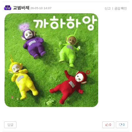
교범바제
26-05-10 14:07
신고
|
공감 확인
답글
0
0