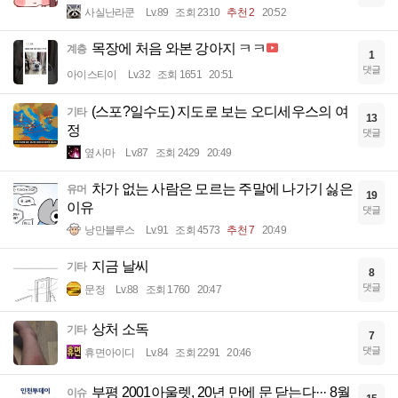
사실난라쿤
Lv.89
조회 2310
추천 2
20:52
목장에 처음 와본 강아지 ㅋㅋ
계층
1
댓글
아이스티이
Lv.32
조회 1651
20:51
(스포?일수도) 지도로 보는 오디세우스의 여
기타
13
정
댓글
옆사마
Lv.87
조회 2429
20:49
차가 없는 사람은 모르는 주말에 나가기 싫은
유머
19
이유
댓글
낭만블루스
Lv.91
조회 4573
추천 7
20:49
지금 날씨
기타
8
댓글
문정
Lv.88
조회 1760
20:47
상처 소독
기타
7
댓글
휴면아이디
Lv.84
조회 2291
20:46
부평 2001아울렛, 20년 만에 문 닫는다··· 8월
이슈