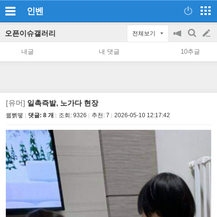
인벤
오픈이슈갤러리
전체보기
공
검
글
지
색
내글
내 댓글
10추글
on/off
쓰
기
[유머]
일촉즉발, 노가다 현장
꿻뻵뗗
댓글: 8 개
조회:
9326
추천:
7
2026-05-10 12:17:42