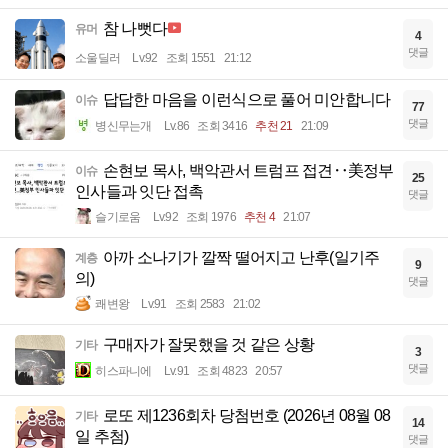
참 나뻣다
유머
4
댓글
소울딜러
Lv.92
조회 1551
21:12
답답한 마음을 이런식으로 풀어 미안합니다
이슈
77
댓글
병신무는개
Lv.86
조회 3416
추천 21
21:09
손현보 목사, 백악관서 트럼프 접견‥美정부
이슈
25
인사들과 잇단 접촉
댓글
슬기로움
Lv.92
조회 1976
추천 4
21:07
아까 소나기가 깔짝 떨어지고 난후(일기주
계층
9
의)
댓글
쾌변왕
Lv.91
조회 2583
21:02
구매자가 잘못했을 것 같은 상황
기타
3
댓글
히스파니에
Lv.91
조회 4823
20:57
로또 제1236회차 당첨번호 (2026년 08월 08
기타
14
일 추첨)
댓글