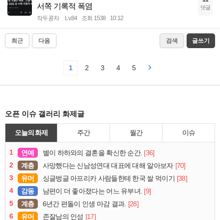
서쪽 기록적 폭염
댓글
작두콩차
Lv.84
조회 1538
10:12
최근
다음
검색
글쓰기
1
2
3
4
5
오픈 이슈 갤러리 화제글
오늘의 화제
주간
월간
이슈
1
연예
[36]
별이 하하와의 결혼을 확신한 순간.
2
계층
[70]
사망했다는 신남성연대 대표에 대해 알아보자
3
유머
[38]
싱글벙글 아프리카 사람들한테 한국 쌀 먹이기
4
감동
[9]
남편이 더 좋아졌다는 어느 유부녀.
5
계층
[28]
6년간 편돌이 인생 마감 결과.
6
유머
[17]
존잘남의 인성