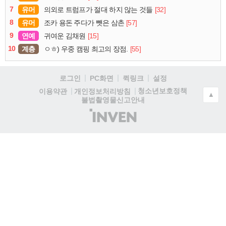
7
유머
[32]
의외로 트럼프가 절대 하지 않는 것들
8
유머
[57]
조카 용돈 주다가 뺏은 삼촌
9
연예
[15]
귀여운 김채원
10
계층
[55]
ㅇㅎ) 우중 캠핑 최고의 장점.
로그인
PC화면
퀵링크
설정
청소년보호정책
이용약관
개인정보처리방침
▲
불법촬영물신고안내
(주)
인
벤