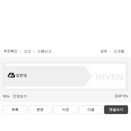
추천확인
신고
스팸신고
공유
스크랩
꿻뻵뗗
메뉴
인장보기
EXP 5%
목록
본문
이전
다음
댓글쓰기