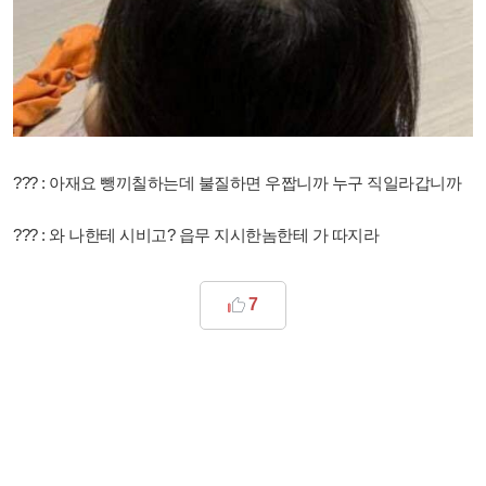
??? : 아재요 뺑끼칠하는데 불질하면 우짭니까 누구 직일라갑니까
??? : 와 나한테 시비고? 읍무 지시한놈한테 가 따지라
7