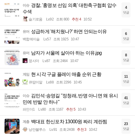
경찰, '홍명보 선임 의혹' 대한축구협회 압수
이슈
4
수색
댓글
슬기로움
Lv.92
조회 800
추천 4
10:52
성급하게 '해치웠나?' 하면 안되는이유
유머
6
댓글
백합에이슬
Lv.57
조회 1925
10:47
남자가 서울에 살아야 하는 이유.jpg
유머
8
댓글
옆사마
Lv.87
조회 2464
10:47
현 시각 구글 플레이 매출 순위 근황
게임
11
댓글
큐땁이알
Lv.88
조회 2296
10:45
김민석·송영길 "정청래, 반명 아니면 왜 유시
이슈
41
민에 반발 안 하나"
댓글
파인더1
Lv.80
조회 1167
추천 5
10:43
백대표 한신포차 13000원 짜리 계란찜
계층
23
댓글
낭만블루스
Lv.91
조회 2408
추천 3
10:42