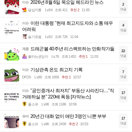
2026년 8월 6일 목요일 헤드라인 뉴스
이슈
2
댓글
달섭지롱
Lv.94
조회 411
추천 2
11:05
이란 대통령 "현재 최고지도자와 소통 매우
이슈
4
어려워
댓글
슬기로움
Lv.92
조회 726
11:04
드래곤볼 40주년 리스펙트하는 만화작가들
계층
22
댓글
불타는궁딩이
Lv.76
조회 1452
추천 1
11:03
기상관측 온도 최고치 기록
이슈
7
댓글
DFDS
Lv.80
조회 1656
추천 1
10:57
"공인중개사 최저치" 부동산 사라진다…"직
이슈
17
거래하실 분" 220배 폭등 [자막뉴스]
댓글
풀소유
Lv.86
조회 1186
10:56
20년간 대화 없이 애만 3명인 니뽄 부부
유머
17
댓글
풀소유
Lv.86
조회 2439
추천 2
10:53