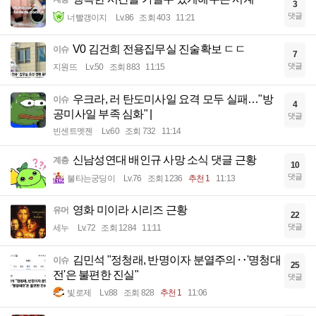
3
댓글
너빨갱이지
Lv.86
조회 403
11:21
V0 김건희 전용집무실 진술확보 ㄷㄷ
이슈
7
댓글
지원뜨
Lv.50
조회 883
11:15
우크라, 러 탄도미사일 요격 모두 실패…"방
이슈
4
공미사일 부족 심화" |
댓글
빈센트멧젠
Lv.60
조회 732
11:14
신남성연대 배인규 사망 소식 댓글 근황
계층
10
댓글
불타는궁딩이
Lv.76
조회 1236
추천 1
11:13
영화 미이라 시리즈 근황
유머
22
댓글
세누
Lv.72
조회 1284
11:11
김민석 "정청래, 반명이자 분열주의‥'명청대
이슈
25
전'은 불편한 진실"
댓글
빛로제
Lv.88
조회 828
추천 1
11:06