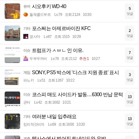
시오후키 WD-40
유머
5
댓글
돌체콜드부르
Lv.79
조회 2124
10:30
포스쩌는 아제르바이잔 KFC
기타
2
댓글
옆사마
Lv.87
조회 1515
10:29
트럼프가 ㅅㅂㄴ 인 이유.
이슈
7
댓글
두부두꺼비
Lv.78
조회 2112
추천 1
10:27
SONY, PS5 박스에 '디스크 지원 종료' 표시
게임
3
댓글
파노키
Lv.51
조회 1267
10:22
코스피 매도 사이드카 발동…6300 반납 문턱
이슈
13
댓글
균터
Lv.42
조회 1682
10:21
여러분 내일 입추래요
기타
13
댓글
킹리적갓비자
Lv.69
조회 1600
10:20
텍사스에서 벌어진 토네이도와 우박
계층