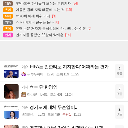
후방)요즘 하나둘씩 보이는 투명의자
[34]
계층
야동은 원래 자막 때문에 보는 것
[15]
유머
ㅎㅂ)위 아래 위위 아래
[9]
유머
ㅇㅎ) 비키니 끈묶는 눈나
[8]
기타
유명 논문 저자가 공식석상에 안 나타나는 이유
[6]
유머
연기자를 꿈꿨던 22살의 탁재훈
[14]
연예
'FIFA는 인판티노 지지한다' 어쩌라는 건가
이슈
2
댓글
두부두꺼비
Lv.78
조회 119
11:25
ㅎㅂ 단 한명임
기타
2
댓글
마나군
Lv.81
조회 401
11:24
경기도에 대체 무슨일이..
이슈
2
댓글
백색왜성
Lv.43
조회 489
추천 1
11:22
행복한 시간을 가질수 있게해주는 시계
계층