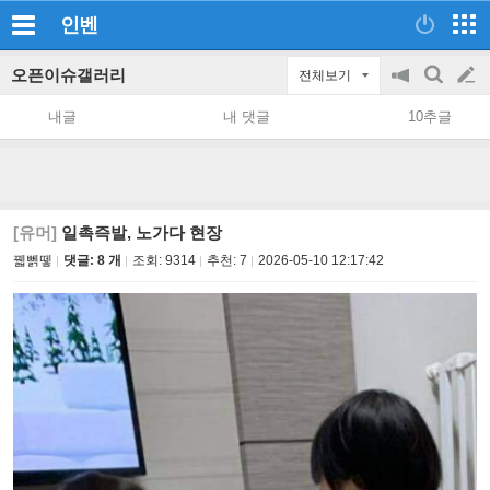
인벤
오픈이슈갤러리
전체보기
공
검
글
지
색
내글
내 댓글
10추글
on/off
쓰
기
[유머]
일촉즉발, 노가다 현장
꿻뻵뗗
댓글: 8 개
조회:
9314
추천:
7
2026-05-10 12:17:42