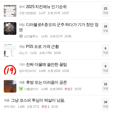
2025 치킨메뉴 인기순위
유머
23
댓글
구운겨란한판
Lv.37
조회 1576
10:37
디아블로4 증오의 군주 하다가 기가 찼던 장
게임
19
면
댓글
낭만블루스
Lv.91
조회 2174
10:36
PS5 프로 가격 근황
게임
6
댓글
파노키
Lv.51
조회 1764
10:36
진짜 더울때 쓸만한 꿀팁
기타
8
댓글
킹리적갓비자
Lv.69
조회 1919
10:34
후방 또는 더러움이 공존
계층
15
댓글
너빨갱이지
Lv.86
조회 2663
추천 2
10:33
그냥 코스피 투심이 박살이 났음.
계층
34
댓글
부두개미
Lv.60
조회 2771
추천 1
10:31