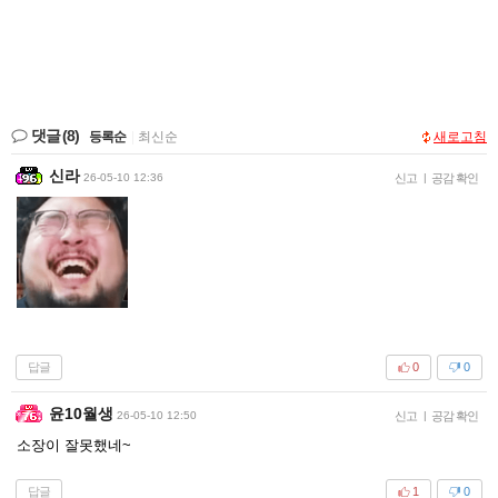
댓글
(8)
등록순
|
최신순
새로고침
신라
26-05-10 12:36
신고
|
공감 확인
답글
0
0
윤10월생
26-05-10 12:50
신고
|
공감 확인
소장이 잘못했네~
답글
1
0