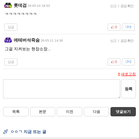
롯데검
26-05-10 18:53
신고
|
공감 확인
ㅋㅋㅋㅋㅋㅋㅋㅋ
답글
0
0
에테버석죽숨
26-05-11 14:36
신고
|
공감 확인
그걸 지켜보는 현장소장...
답글
0
0
새로고침
등록
목록
본문
이전
다음
댓글보기
ㅇㅇㄱ 지금 뜨는 글