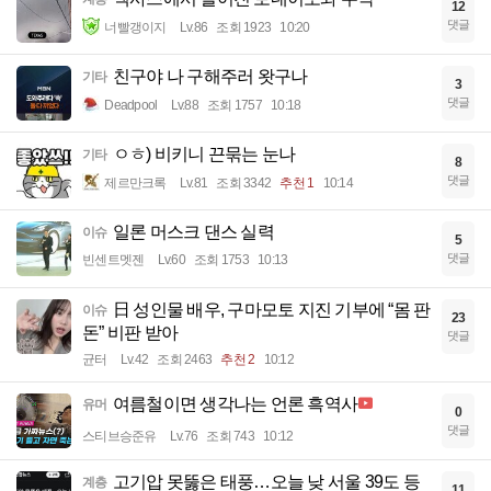
12
댓글
너빨갱이지
Lv.86
조회 1923
10:20
친구야 나 구해주러 왓구나
기타
3
댓글
Deadpool
Lv.88
조회 1757
10:18
ㅇㅎ) 비키니 끈묶는 눈나
기타
8
댓글
제르만크록
Lv.81
조회 3342
추천 1
10:14
일론 머스크 댄스 실력
이슈
5
댓글
빈센트멧젠
Lv.60
조회 1753
10:13
日 성인물 배우, 구마모토 지진 기부에 “몸 판
이슈
23
돈” 비판 받아
댓글
균터
Lv.42
조회 2463
추천 2
10:12
여름철이면 생각나는 언론 흑역사
유머
0
댓글
스티브승준유
Lv.76
조회 743
10:12
고기압 못뚫은 태풍…오늘 낮 서울 39도 등
계층
11