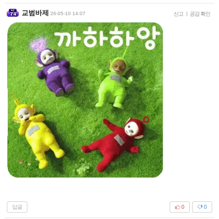
교범바제
26-05-10 14:07
신고
|
공감 확인
답글
0
0