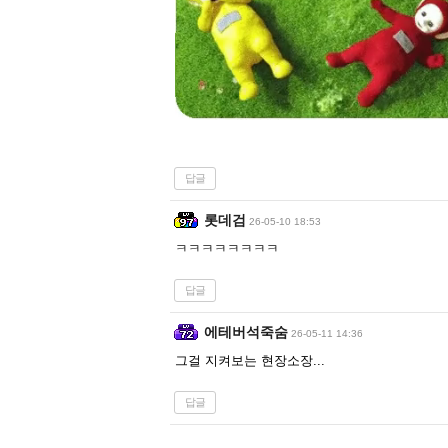
답글
롯데검
26-05-10 18:53
ㅋㅋㅋㅋㅋㅋㅋㅋ
답글
에테버석죽숨
26-05-11 14:36
그걸 지켜보는 현장소장...
답글