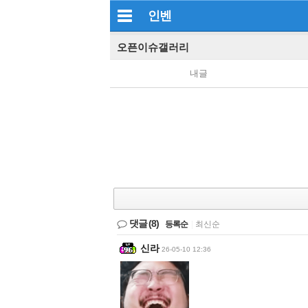
인벤
오픈이슈갤러리
내글
댓글
(8)
등록순
|
최신순
신라
26-05-10 12:36