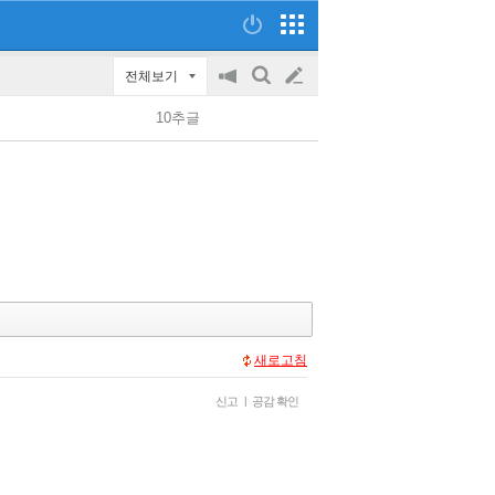
전체보기
공
검
글
지
색
10추글
on/off
쓰
기
새로고침
신고
|
공감 확인