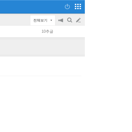
전체보기
공
검
글
지
색
10추글
on/off
쓰
기