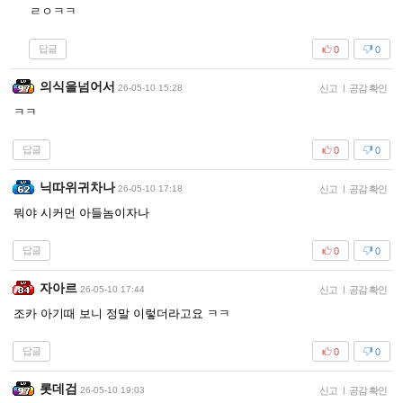
ㄹㅇㅋㅋ
답글
0
0
의식을넘어서
26-05-10 15:28
신고
|
공감 확인
ㅋㅋ
답글
0
0
닉따위귀차나
26-05-10 17:18
신고
|
공감 확인
뭐야 시커먼 아들놈이자나
답글
0
0
자아르
26-05-10 17:44
신고
|
공감 확인
조카 아기때 보니 정말 이렇더라고요 ㅋㅋ
답글
0
0
롯데검
26-05-10 19:03
신고
|
공감 확인