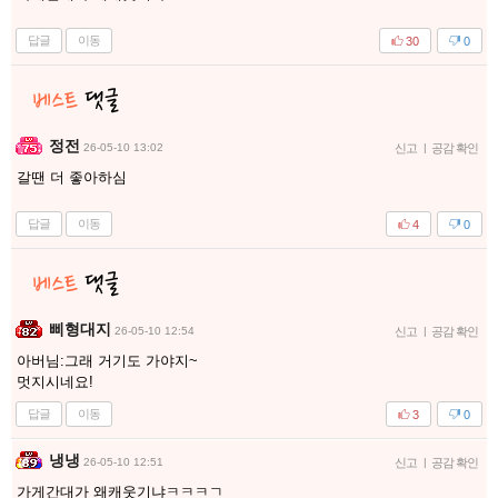
답글
이동
30
0
정전
26-05-10 13:02
신고
|
공감 확인
갈땐 더 좋아하심
답글
이동
4
0
삐형대지
26-05-10 12:54
신고
|
공감 확인
아버님:그래 거기도 가야지~
멋지시네요!
답글
이동
3
0
냉냉
26-05-10 12:51
신고
|
공감 확인
가게간대가 왜캐웃기냐ㅋㅋㅋㄱ