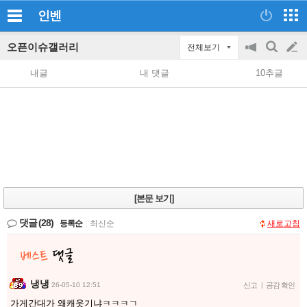
인벤
오픈이슈갤러리
전체보기
공
검
글
지
색
내글
내 댓글
10추글
on/off
쓰
기
[본문 보기]
댓글
(28)
등록순
|
최신순
새로고침
냉냉
26-05-10 12:51
신고
|
공감 확인
가게간대가 왜캐웃기냐ㅋㅋㅋㄱ