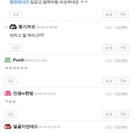
@장재시카
입닫고 밥먹어랑 비슷하네요 ㅋㅋ
답글
0
0
똥기저귀
26-05-11 09:39
신고
|
공감 확인
닥치고 말 하라고!!!!
답글
0
0
Pseth
26-05-10 13:09
신고
|
공감 확인
ㅋㅋㅋㅋㅋㅋ
답글
0
0
인생is한방
26-05-10 13:11
신고
|
공감 확인
ㄱㅇㅇ
답글
0
0
얼굴이언데드
26-05-10 13:15
신고
|
공감 확인