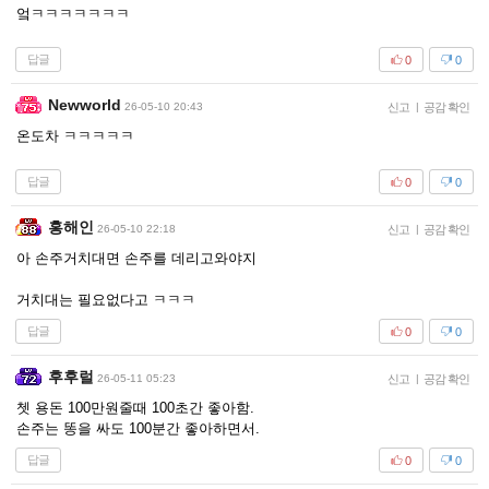
엌ㅋㅋㅋㅋㅋㅋㅋ
답글
0
0
Newworld
26-05-10 20:43
신고
|
공감 확인
온도차 ㅋㅋㅋㅋㅋ
답글
0
0
홍해인
26-05-10 22:18
신고
|
공감 확인
아 손주거치대면 손주를 데리고와야지
거치대는 필요없다고 ㅋㅋㅋ
답글
0
0
후후럴
26-05-11 05:23
신고
|
공감 확인
쳇 용돈 100만원줄때 100초간 좋아함.
손주는 똥을 싸도 100분간 좋아하면서.
답글
0
0