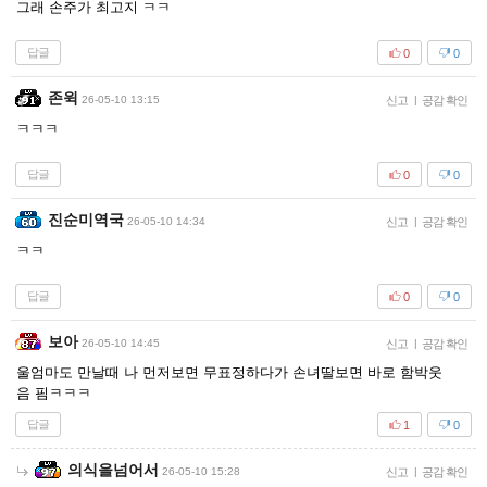
그래 손주가 최고지 ㅋㅋ
답글
0
0
존윅
26-05-10 13:15
신고
|
공감 확인
ㅋㅋㅋ
답글
0
0
진순미역국
26-05-10 14:34
신고
|
공감 확인
ㅋㅋ
답글
0
0
보아
26-05-10 14:45
신고
|
공감 확인
울엄마도 만날때 나 먼저보면 무표정하다가 손녀딸보면 바로 함박웃
음 핌ㅋㅋㅋ
답글
1
0
의식을넘어서
26-05-10 15:28
신고
|
공감 확인