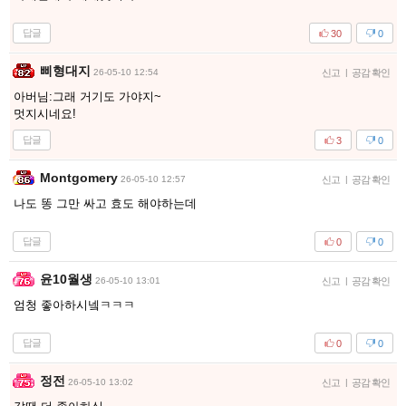
답글
30
0
삐형대지
26-05-10 12:54
신고
|
공감 확인
아버님:그래 거기도 가야지~
멋지시네요!
답글
3
0
Montgomery
26-05-10 12:57
신고
|
공감 확인
나도 똥 그만 싸고 효도 해야하는데
답글
0
0
윤10월생
26-05-10 13:01
신고
|
공감 확인
엄청 좋아하시넼ㅋㅋㅋ
답글
0
0
정전
26-05-10 13:02
신고
|
공감 확인