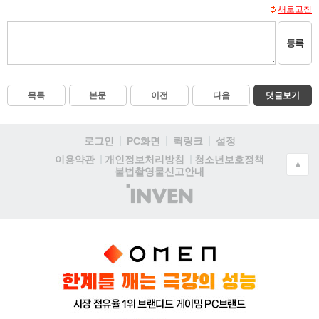
새로고침
등록
목록
본문
이전
다음
댓글보기
로그인
PC화면
퀵링크
설정
청소년보호정책
이용약관
개인정보처리방침
▲
불법촬영물신고안내
(주)
인
벤