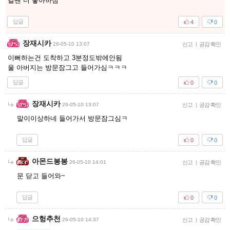
갈땐 더 좋아하심
답글
4
0
장재시카
26-05-10 13:07
신고
|
공감 확인
이뻐하는건 도착하고 3분정도밖에안됨
울 아버지는 방문잠그고 들어가심ㅋㅋㅋ
답글
0
0
장재시카
26-05-10 13:07
신고
|
공감 확인
말이이상하네 들어가서 방문잠그심ㅋ
답글
0
0
아몬드봉봉
26-05-10 14:01
신고
|
공감 확인
문 닫고 들어와~
답글
0
0
으헝추천
26-05-10 14:37
신고
|
공감 확인