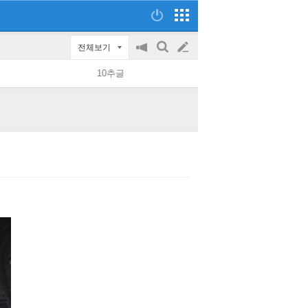
전체보기
공
검
글
지
색
10추글
on/off
쓰
기