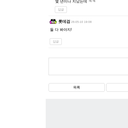
몇 년이나 지났는데 ㅋㅋ
답글
롯데검
26-05-10 19:08
둘 다 봐야지!
답글
목록