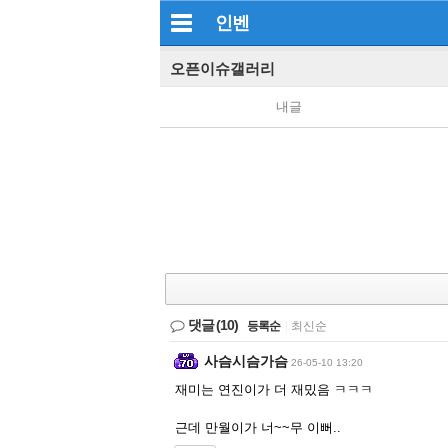
인벤
오픈이슈갤러리
내글
댓글
(10)
등록순
|
최신순
사슴시슴가슴
26-05-10 13:20
재미는 연진이가 더 재밌음 ㅋㅋㅋ
근데 만월이가 너~~무 이뻐..