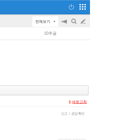
전체보기
공
검
글
지
색
10추글
on/off
쓰
기
새로고침
신고
|
공감 확인