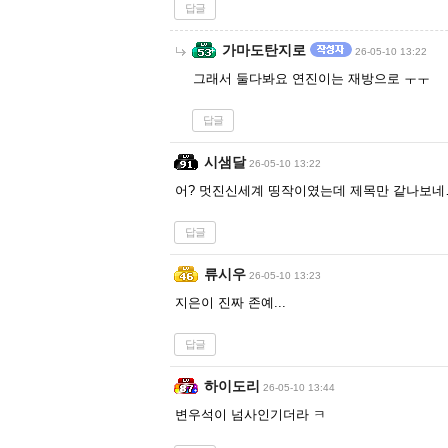
답글
가마도탄지로
26-05-10 13:22
그래서 둘다봐요 연진이는 재방으로 ㅜㅜ
답글
시샘달
26-05-10 13:22
어? 멋진신세계 띵작이였는데 제목만 같나보
답글
류시우
26-05-10 13:23
지은이 진짜 존예...
답글
하이도리
26-05-10 13:44
변우석이 넘사인기더라 ㅋ