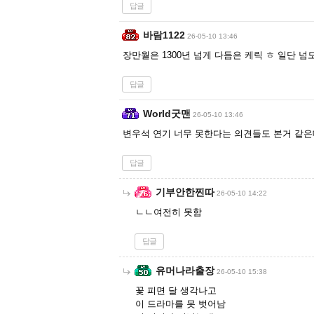
답글
바람1122
26-05-10 13:46
장만월은 1300년 넘게 다듬은 케릭 ㅎ 일단 
답글
World굿맨
26-05-10 13:46
변우석 연기 너무 못한다는 의견들도 본거 같
답글
기부안한찐따
26-05-10 14:22
ㄴㄴ여전히 못함
답글
유머나라출장
26-05-10 15:38
꽃 피면 달 생각나고
이 드라마를 못 벗어남