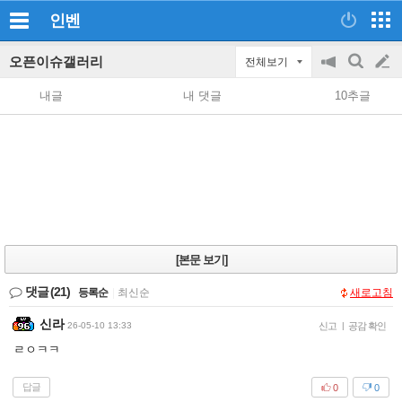
인벤
오픈이슈갤러리
전체보기
공
검
글
지
색
내글
내 댓글
10추글
on/off
쓰
기
[본문 보기]
댓글
(21)
등록순
|
최신순
새로고침
신라
26-05-10 13:33
신고
|
공감 확인
ㄹㅇㅋㅋ
답글
0
0