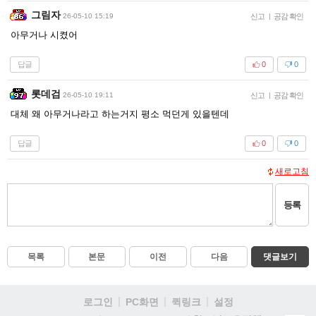
그림자
26-05-10 15:19
신고
|
공감 확인
아무거나 시켰어
답글
0
0
롯데검
26-05-10 19:11
신고
|
공감 확인
대체 왜 아무거나라고 하는거지 평소 먹던게 있을텐데
답글
0
0
새로고침
등록
목록
본문
이전
다음
댓글보기
로그인
PC화면
퀵링크
설정