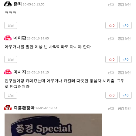
존윅
26-05-10 13:55
신고
|
공감 확인
ㅋㅋㅋ
답글
0
0
네이팜
26-05-10 14:05
신고
|
공감 확인
아무거나를 말한 이상 넌 사약이라도 마셔야 한다.
답글
0
0
마사지
26-05-10 14:15
신고
|
공감 확인
친구들이랑 카페갔는데 아무거나 카길레 따뜻한 홍삼차 시켜줌. 그뒤
로 안그러더라
답글
0
0
즉흥환장곡
26-05-10 14:34
신고
|
공감 확인