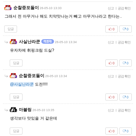
순찰중포돌이
26-05-10 13:33
신고
|
공감 확인
그래서 전 아무거나 해도 치약맛나는거 빼고 아무거나라고 한다는..
답글
0
0
사실난라쿤
26-05-10 13:34
신고
|
공감 확인
유자차에 휘핑크림 드실?
답글
0
0
순찰중포돌이
26-05-10 13:34
신고
|
공감 확인
@사실난라쿤
도전!!!!
답글
0
0
마블링
26-05-10 13:35
신고
|
공감 확인
생각보다 맛있을 거 같은데
답글
0
0