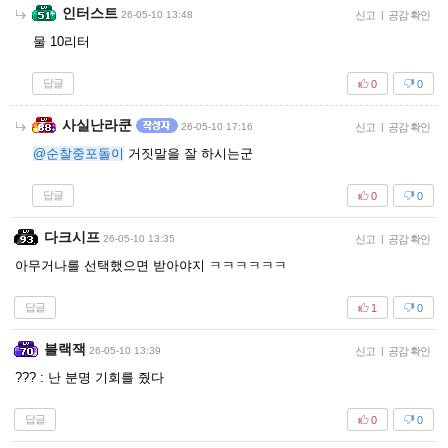
인터스트
26-05-10 13:48
신고
|
공감 확인
물 10리터
답글
0
0
사실난라쿤
26-05-10 17:16
신고
|
공감 확인
@순찰중포돌이
거짓말을 잘 하시는군
답글
0
0
다크시프
26-05-10 13:35
신고
|
공감 확인
아무거나를 선택했으면 받아야지 ㅋㅋㅋㅋㅋㅋ
답글
1
0
블랙잭
26-05-10 13:39
신고
|
공감 확인
??? : 난 분명 기회를 줬다
답글
0
0