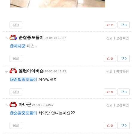
답글
2
0
순찰중포돌이
26-05-10 13:37
신고
|
공감 확인
@마나군
패스...
답글
0
0
엘런아이버슨
26-05-10 13:43
신고
|
공감 확인
@순찰중포돌이
거짓말쟁이
답글
0
0
마나군
26-05-10 13:47
신고
|
공감 확인
@순찰중포돌이
치약맛 안나는데요??
답글
0
0