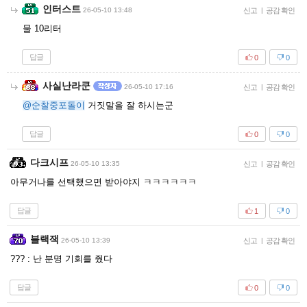
인터스트
26-05-10 13:48
신고
|
공감 확인
물 10리터
답글
0
0
사실난라쿤
26-05-10 17:16
신고
|
공감 확인
@순찰중포돌이
거짓말을 잘 하시는군
답글
0
0
다크시프
26-05-10 13:35
신고
|
공감 확인
아무거나를 선택했으면 받아야지 ㅋㅋㅋㅋㅋㅋ
답글
1
0
블랙잭
26-05-10 13:39
신고
|
공감 확인
??? : 난 분명 기회를 줬다
답글
0
0