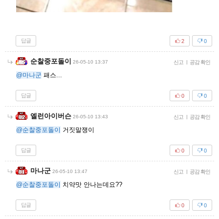
답글
2
0
순찰중포돌이
26-05-10 13:37
신고
|
공감 확인
@마나군
패스...
답글
0
0
엘런아이버슨
26-05-10 13:43
신고
|
공감 확인
@순찰중포돌이
거짓말쟁이
답글
0
0
마나군
26-05-10 13:47
신고
|
공감 확인
@순찰중포돌이
치약맛 안나는데요??
답글
0
0