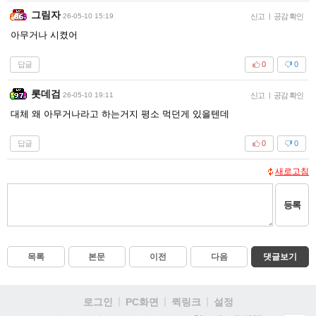
그림자
26-05-10 15:19
신고
|
공감 확인
아무거나 시켰어
답글
0
0
롯데검
26-05-10 19:11
신고
|
공감 확인
대체 왜 아무거나라고 하는거지 평소 먹던게 있을텐데
답글
0
0
새로고침
등록
목록
본문
이전
다음
댓글보기
로그인
PC화면
퀵링크
설정