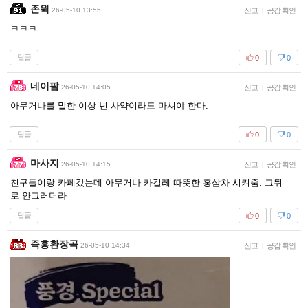
존윅
26-05-10 13:55
신고
|
공감 확인
ㅋㅋㅋ
답글
0
0
네이팜
26-05-10 14:05
신고
|
공감 확인
아무거나를 말한 이상 넌 사약이라도 마셔야 한다.
답글
0
0
마사지
26-05-10 14:15
신고
|
공감 확인
친구들이랑 카페갔는데 아무거나 카길레 따뜻한 홍삼차 시켜줌. 그뒤
로 안그러더라
답글
0
0
즉흥환장곡
26-05-10 14:34
신고
|
공감 확인