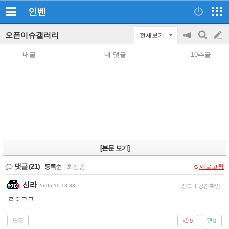
인벤
오픈이슈갤러리
전체보기
공
검
글
지
색
내글
내 댓글
10추글
on/off
쓰
기
[본문 보기]
댓글
(21)
등록순
|
최신순
새로고침
신라
26-05-10 13:33
신고
|
공감 확인
ㄹㅇㅋㅋ
답글
0
0