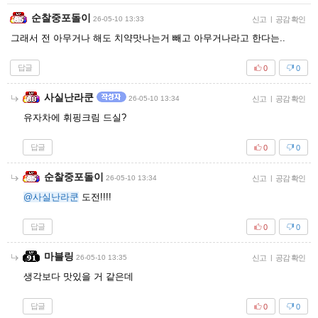
순찰중포돌이
26-05-10 13:33
신고
|
공감 확인
그래서 전 아무거나 해도 치약맛나는거 빼고 아무거나라고 한다는..
답글
0
0
사실난라쿤
26-05-10 13:34
신고
|
공감 확인
유자차에 휘핑크림 드실?
답글
0
0
순찰중포돌이
26-05-10 13:34
신고
|
공감 확인
@사실난라쿤
도전!!!!
답글
0
0
마블링
26-05-10 13:35
신고
|
공감 확인
생각보다 맛있을 거 같은데
답글
0
0