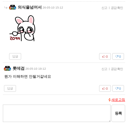
의식을넘어서
26-05-10 15:12
신고
|
공감 확인
답글
0
0
롯데검
26-05-10 19:12
신고
|
공감 확인
뭔가 이해하면 안될거같네요
답글
0
0
새로고침
등록