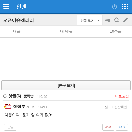
인벤
오픈이슈갤러리
전체보기
공
검
글
지
색
내글
내 댓글
10추글
on/off
쓰
기
[본문 보기]
댓글
(3)
등록순
|
최신순
새로고침
청청루
26-05-10 14:14
신고
|
공감 확인
다행이다. 뭔지 알 수가 없어.
답글
0
0