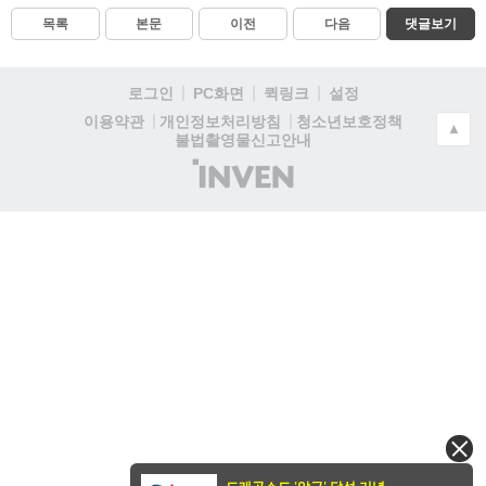
목록
본문
이전
다음
댓글보기
로그인
PC화면
퀵링크
설정
청소년보호정책
이용약관
개인정보처리방침
▲
불법촬영물신고안내
(주)
인
벤