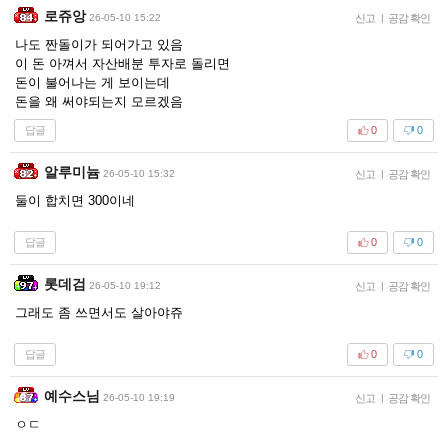
로쥬앙
26-05-10 15:22
신고
|
공감 확인
나도 짠돌이가 되어가고 있음
이 돈 아껴서 자산배분 투자로 돌리면
돈이 불어나는 게 보이는데
돈을 왜 써야되는지 모르겠음
답글
0
0
알루미늄
26-05-10 15:32
신고
|
공감 확인
둘이 합치면 300이네
답글
0
0
롯데검
26-05-10 19:12
신고
|
공감 확인
그래도 좀 쓰면서도 살아야쥬
답글
0
0
예수스님
26-05-10 19:19
신고
|
공감 확인
ㅇㄷ