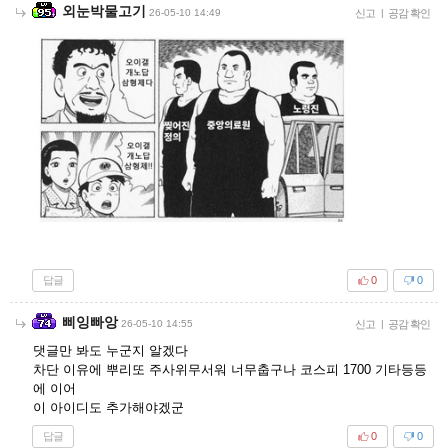
외눈박물고기
26-05-10 14:49
신고
|
공감 확인
답글
0
0
삐잉빠앙
26-05-10 14:55
신고
|
공감 확인
댓글만 봐도 누군지 알겠다
차단 이유에 뿌리또 주사위무서워 너무춥구나 코스피 1700 기타등등
에 이어
이 아이디도 추가해야겠군
답글
0
0