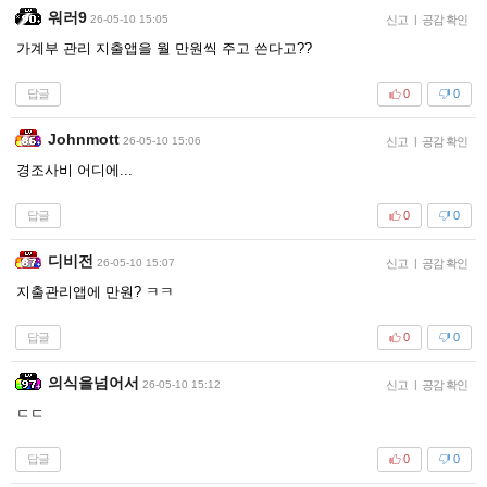
워러9
26-05-10 15:05
신고
|
공감 확인
가계부 관리 지출앱을 월 만원씩 주고 쓴다고??
답글
0
0
Johnmott
26-05-10 15:06
신고
|
공감 확인
경조사비 어디에...
답글
0
0
디비전
26-05-10 15:07
신고
|
공감 확인
지출관리앱에 만원? ㅋㅋ
답글
0
0
의식을넘어서
26-05-10 15:12
신고
|
공감 확인
ㄷㄷ
답글
0
0