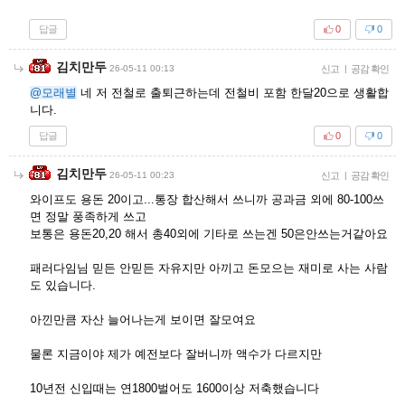
답글
0
0
김치만두
26-05-11 00:13
신고
|
공감 확인
@모래별
네 저 전철로 출퇴근하는데 전철비 포함 한달20으로 생활합
니다.
답글
0
0
김치만두
26-05-11 00:23
신고
|
공감 확인
와이프도 용돈 20이고...통장 합산해서 쓰니까 공과금 외에 80-100쓰
면 정말 풍족하게 쓰고
보통은 용돈20,20 해서 총40외에 기타로 쓰는겐 50은안쓰는거같아요
패러다임님 믿든 안믿든 자유지만 아끼고 돈모으는 재미로 사는 사람
도 있습니다.
아낀만큼 자산 늘어나는게 보이면 잘모여요
물론 지금이야 제가 예전보다 잘버니까 액수가 다르지만
10년전 신입때는 연1800벌어도 1600이상 저축했습니다