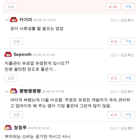
답글
10
0
카가이
26-05-10 18:04
신고
|
공감 확인
굳이 사회생활 할 필요는 없엉
답글
0
0
Sepiroth
26-05-10 13:40
신고
|
공감 확인
지출관리 유료앱 유명한게 있나요??
만원 쓸만한 정도로 좋은가...
답글
1
0
뿡빵뿡뿡뿡
26-05-10 13:49
신고
|
공감 확인
여러개 써봤는데 다들 비슷함. 무료든 유료든 개발자가 계속 관리하
고 업데이트 해 주는 앱이 가장 좋은데 그런게 많지 않음.
답글
0
0
청청루
26-05-10 13:41
신고
|
공감 확인
부자되는 소비는 공기만 마시고 사나