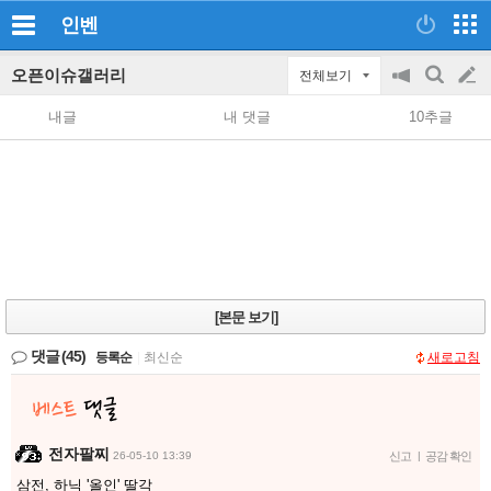
인벤
오픈이슈갤러리
전체보기
공
검
글
지
색
내글
내 댓글
10추글
on/off
쓰
기
[본문 보기]
댓글
(45)
등록순
|
최신순
새로고침
전자팔찌
26-05-10 13:39
신고
|
공감 확인
삼전, 하닉 '올인' 딸각