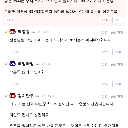
남은 2500는 주식 추가매수 하면서 물타거나...etf 더사거나 하는중
그러면 한달에 80~100정도씩 쓸만큼 남아서 쓰는데 충분히 여유로움
답글
5
1
백종원
26-05-10 14:33
신고
|
공감 확인
선생님은 그냥 와이프분과 넉넉하게 버시는거 아니예요? ㄷㄷ
답글
4
0
삐잉빠앙
26-05-10 14:57
신고
|
공감 확인
오른쪽 삶이 아닌데?
답글
2
0
김치만두
26-05-10 15:08
신고
|
공감 확인
아 요지는 전체 수입중 5프로 정도만 써도 충분히 괜찮다입니다
지인도 만나고 살만해요
오른쪽 방식같은 삶도 나름 돈모으는 재미도 느낄수있고..즐거워요