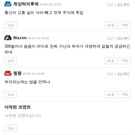
최양락의후예
26-05-10 13:56
신고
|
공감 확인
통신비 교통 실비 식비 빼고 전부 주식에 투입
답글
0
0
Maxim
26-05-10 14:03
신고
|
공감 확인
300벌어서 씀씀이 차이로 진짜 가난과 부자가 극명하게 갈릴까 궁금하긴
하네
답글
0
0
똥똥
26-05-10 14:05
신고
|
공감 확인
부자되는애는 밥을 안먹냐
답글
0
0
삭제된 코멘트
삭제된 코멘트입니다.
답글