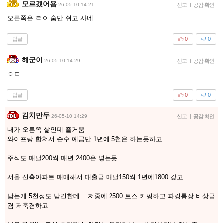
모르겠어욤
26-05-10 14:21
신고
|
공감 확인
오른쪽은 ㄹㅇ 숨만 쉬고 사네
답글
0
0
해군이
26-05-10 14:29
신고
|
공감 확인
ㅇㄷ
답글
0
0
김치만두
26-05-10 14:29
신고
|
공감 확인
내가 오른쪽 삶인데 즐거움
와이프랑 합쳐서 순수 예금만 1년에 5천은 하는듯하고
주식도 매달200씩 매년 2400은 넣는듯
서울 신축아파트 매매해서 대출금 매달150씩 1년에1800 갚고..
남는게 5천정도 남긴한데....저중에 2500 토스 키핑하고 파킹통장 비상금
겸 저축겸하고