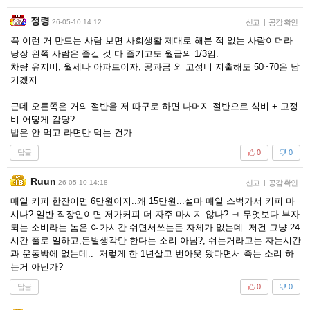
정령
26-05-10 14:12
신고
|
공감 확인
꼭 이런 거 만드는 사람 보면 사회생활 제대로 해본 적 없는 사람이더라
당장 왼쪽 사람은 즐길 것 다 즐기고도 월급의 1/3임.
차량 유지비, 월세나 아파트이자, 공과금 외 고정비 지출해도 50~70은 남
기겠지
근데 오른쪽은 거의 절반을 저 따구로 하면 나머지 절반으로 식비 + 고정
비 어떻게 감당?
밥은 안 먹고 라면만 먹는 건가
답글
0
0
Ruun
26-05-10 14:18
신고
|
공감 확인
매일 커피 한잔이면 6만원이지..왜 15만원...설마 매일 스벅가서 커피 마
시나? 일반 직장인이면 저가커피 더 자주 마시지 않나? ㅋ 무엇보다 부자
되는 소비라는 놈은 여가시간 쉬면서쓰는돈 자체가 없는데..저건 그냥 24
시간 풀로 일하고,돈벌생각만 한다는 소리 아님?; 쉬는거라고는 자는시간
과 운동밖에 없는데.. 저렇게 한 1년살고 번아웃 왔다면서 죽는 소리 하
는거 아닌가?
답글
0
0