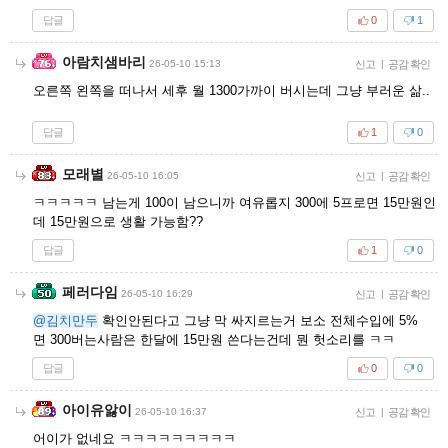
답글
0
1
아람치샘바리
26-05-10 15:13
신고
|
공감 확인
오른쪽 왼쪽을 떠나서 세후 월 1300가까이 버시는데 그냥 부러운 삶..
답글
1
0
모래별
26-05-10 16:05
신고
|
공감 확인
ㅋㅋㅋㅋㅋ 남는게 100이 남으니까 여유롭지 300에 5프로면 15만원인
데 15만원으로 생활 가능함??
답글
1
0
페러다임
26-05-10 16:29
신고
|
공감 확인
@김치만두
확인안된다고 그냥 막 싸지르는거 보소 전체수입에 5%
면 300버는사람은 한달에 15만원 쓴다는건데 뭔 헛소리를 ㅋㅋ
답글
0
0
아이유앓이
26-05-10 16:37
신고
|
공감 확인
어이가 없네요 ㅋㅋㅋㅋㅋㅋㅋㅋㅋ