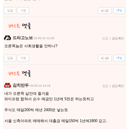
답글
이동
12
0
드라고노브
26-05-10 13:40
신고
|
공감 확인
오른쪽놈은 사회생활을 안하나?
답글
이동
10
0
김치만두
26-05-10 14:29
신고
|
공감 확인
내가 오른쪽 삶인데 즐거움
와이프랑 합쳐서 순수 예금만 1년에 5천은 하는듯하고
주식도 매달200씩 매년 2400은 넣는듯
서울 신축아파트 매매해서 대출금 매달150씩 1년에1800 갚고..