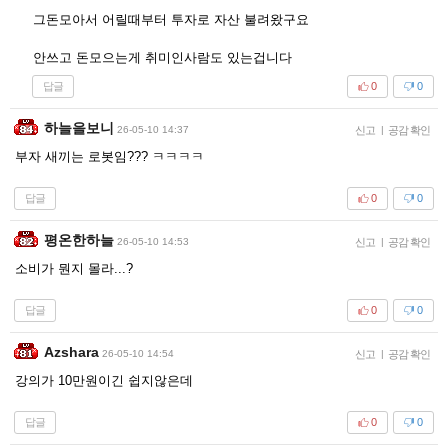
그돈모아서 어릴때부터 투자로 자산 불려왔구요
안쓰고 돈모으는게 취미인사람도 있는겁니다
답글
0
0
하늘을보니
26-05-10 14:37
신고
|
공감 확인
부자 새끼는 로봇임??? ㅋㅋㅋㅋ
답글
0
0
평온한하늘
26-05-10 14:53
신고
|
공감 확인
소비가 뭔지 몰라...?
답글
0
0
Azshara
26-05-10 14:54
신고
|
공감 확인
강의가 10만원이긴 쉽지않은데
답글
0
0