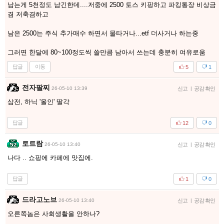
남는게 5천정도 남긴한데....저중에 2500 토스 키핑하고 파킹통장 비상금
겸 저축겸하고
남은 2500는 주식 추가매수 하면서 물타거나...etf 더사거나 하는중
그러면 한달에 80~100정도씩 쓸만큼 남아서 쓰는데 충분히 여유로움
답글
이동
5
1
전자팔찌
26-05-10 13:39
신고
|
공감 확인
삼전, 하닉 '올인' 딸각
답글
12
0
토트람
26-05-10 13:40
신고
|
공감 확인
나다 .. 쇼핑에 카페에 맛집에.
답글
1
0
드라고노브
26-05-10 13:40
신고
|
공감 확인
오른쪽놈은 사회생활을 안하나?