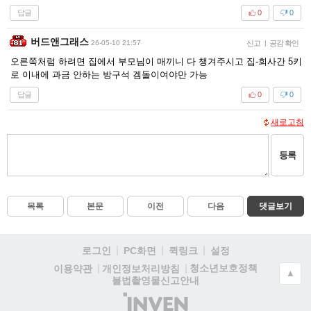
답글
0
0
버드앤그래스
26-05-10 21:57
신고
|
공감 확인
오른쪽처럼 하려면 집에서 부모님이 매끼니 다 챙겨주시고 집-회사간 5키
로 이내에 과금 안하는 방구석 겜돌이여야만 가능
답글
0
0
새로고침
등록
목록
본문
이전
다음
댓글보기
로그인
PC화면
퀵링크
설정
청소년보호정책
이용약관
개인정보처리방침
▲
불법촬영물신고안내
(주)