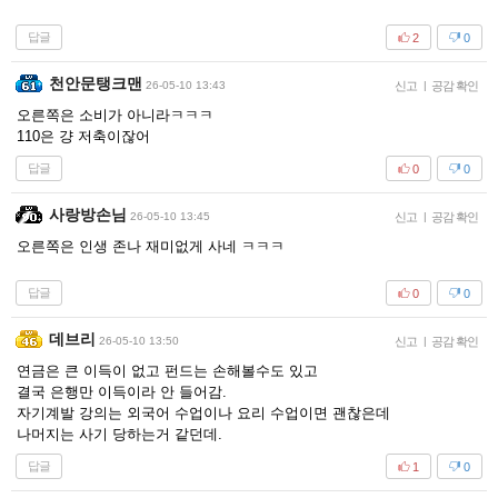
답글
2
0
천안문탱크맨
26-05-10 13:43
신고
|
공감 확인
오른쪽은 소비가 아니라ㅋㅋㅋ
110은 걍 저축이잖어
답글
0
0
사랑방손님
26-05-10 13:45
신고
|
공감 확인
오른쪽은 인생 존나 재미없게 사네 ㅋㅋㅋ
답글
0
0
데브리
26-05-10 13:50
신고
|
공감 확인
연금은 큰 이득이 없고 펀드는 손해볼수도 있고
결국 은행만 이득이라 안 들어감.
자기계발 강의는 외국어 수업이나 요리 수업이면 괜찮은데
나머지는 사기 당하는거 같던데.
답글
1
0