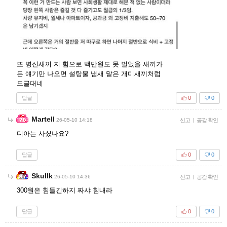
또 병신새끼 지 힘으로 백만원도 못 벌었을 새끼가
돈 얘기만 나오면 설탕물 냄새 맡은 개미새끼처럼
드글대네
답글
0
0
Martell
26-05-10 14:18
신고
|
공감 확인
디아는 사셨나요?
답글
0
0
Skullk
26-05-10 14:36
신고
|
공감 확인
300원은 힘들긴하지 짜샤 힘내라
답글
0
0