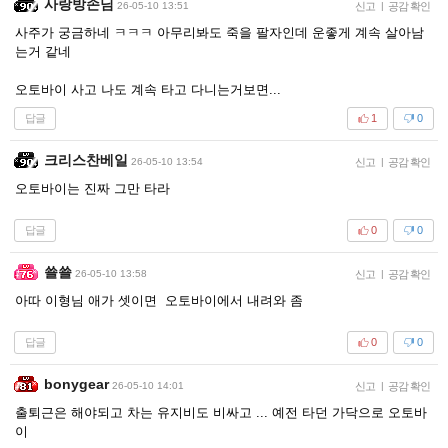
사랑방손님
26-05-10 13:51
신고
|
공감 확인
사주가 궁금하네 ㅋㅋㅋ 아무리봐도 죽을 팔자인데 운좋게 계속 살아남
는거 같네
오토바이 사고 나도 계속 타고 다니는거보면...
답글
1
0
크리스찬베일
26-05-10 13:54
신고
|
공감 확인
오토바이는 진짜 그만 타라
답글
0
0
쑐쑐
26-05-10 13:58
신고
|
공감 확인
아따 이형님 애가 셋이면 오토바이에서 내려와 좀
답글
0
0
bonygear
26-05-10 14:01
신고
|
공감 확인
출퇴근은 해야되고 차는 유지비도 비싸고 ... 예전 타던 가닥으로 오토바
이