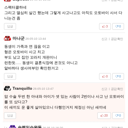
스펙터클하네
그리고 열심히 살긴 했는데 그렇게 사고나고도 아직도 오토바이 사서 다
니는건 좀
답글
3
0
마나군
26-05-10 13:44
신고
|
공감 확인
동생이 가족과 연 끊음 이고
형은 오토바이 사고 치고
부도 났고 집안 꼬라지 개판이니
런한듯..... 동생이 결혼식장에 온것도 아니고
알바하다 생사여부만 확인한거고 .
답글
0
0
Tranquillo
26-05-10 13:47
신고
|
공감 확인
암 수술 두번 한 아내와 아이가 셋 있는 사람이 2번이나 사고 난 오토바이
를 또 샀다고?
이 새끼도 운 좋게 살아있으니 다행인거지 제정신 아닌 새끼네
답글
20
0
슿펫잏승왓듷
26-05-10 16:20
신고
|
공감 확인