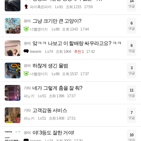
14
댓글
파이혹은파어
Lv.91
조회 1215
17:59
그냥 크기만 큰 고양이?
유머
6
댓글
너빨갱이지
Lv.86
조회 1343
17:44
앜ㅋㅋ 나보고 이 할배랑 싸우라고요? ㅋㅋ
유머
6
댓글
Ieewrre
Lv.74
조회 1904
추천 1
17:42
하찮게 생긴 물범
유머
3
댓글
너빨갱이지
Lv.86
조회 1537
17:37
네가 그렇게 춤을 잘 춰?
기타
11
댓글
파노키
Lv.51
조회 1396
17:37
고객감동 서비스
기타
7
댓글
파노키
Lv.51
조회 1408
17:31
야! 3등도 잘한 거야!
유머
10
댓글
Ieewrre
Lv.74
조회 2003
17:30