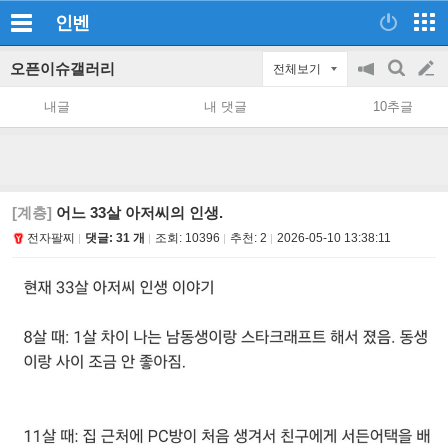
인벤
오픈이슈갤러리
전체보기
공
검
글
지
색
내글
내 댓글
10추글
on/off
쓰
기
[계층]
어느 33살 아저씨의 인생.
전자팔찌
댓글: 31 개
조회:
10396
추천:
2
2026-05-10 13:38:11