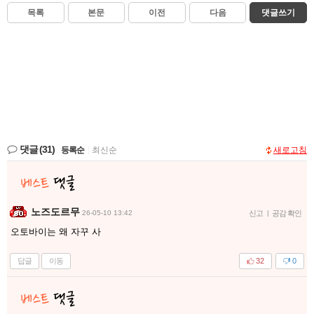
목록
본문
이전
다음
댓글쓰기
댓글
(31)
등록순
|
최신순
새로고침
노즈도르무
26-05-10 13:42
신고
|
공감 확인
오토바이는 왜 자꾸 사
답글
이동
32
0