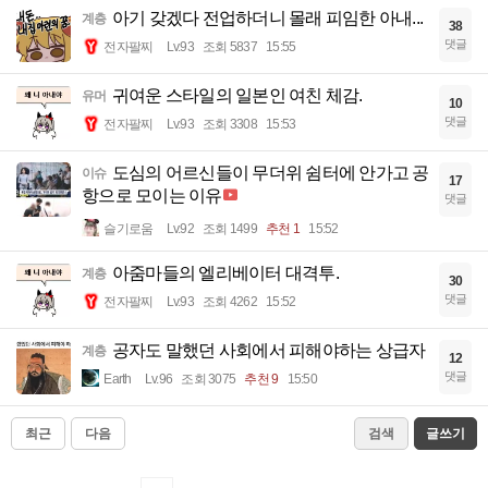
아기 갖겠다 전업하더니 몰래 피임한 아내...
계층
38
댓글
전자팔찌
Lv.93
조회 5837
15:55
귀여운 스타일의 일본인 여친 체감.
유머
10
댓글
전자팔찌
Lv.93
조회 3308
15:53
도심의 어르신들이 무더위 쉼터에 안가고 공
이슈
17
항으로 모이는 이유
댓글
슬기로움
Lv.92
조회 1499
추천 1
15:52
아줌마들의 엘리베이터 대격투.
계층
30
댓글
전자팔찌
Lv.93
조회 4262
15:52
공자도 말했던 사회에서 피해야하는 상급자
계층
12
댓글
Earth
Lv.96
조회 3075
추천 9
15:50
최근
다음
검색
글쓰기