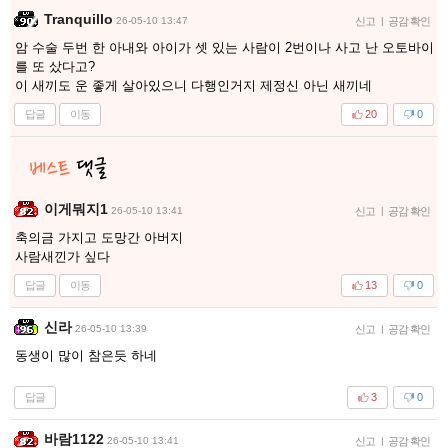
Tranquillo
26-05-10 13:47
신고
|
공감 확인
암 수술 두번 한 아내와 아이가 셋 있는 사람이 2번이나 사고 난 오토바이
를 또 샀다고?
이 새끼도 운 좋게 살아있으니 다행인거지 제정신 아닌 새끼네
답글
이동
20
0
이게뭐지1
26-05-10 13:41
신고
|
공감 확인
축의금 가지고 도망간 아버지
사람새낀가 싶다
답글
이동
13
0
신라
26-05-10 13:39
신고
|
공감 확인
동생이 많이 참은듯 하네
답글
3
0
바람1122
26-05-10 13:41
신고
|
공감 확인