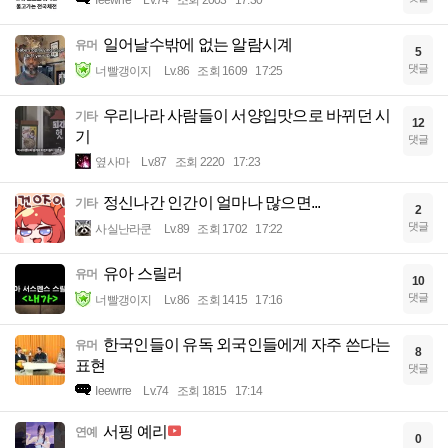
일어날수밖에 없는 알람시계
유머
5
댓글
너빨갱이지
Lv.86
조회 1609
17:25
우리나라 사람들이 서양입맛으로 바뀌던 시
기타
12
기
댓글
옆사마
Lv.87
조회 2220
17:23
정신나간 인간이 얼마나 많으면...
기타
2
댓글
사실난라쿤
Lv.89
조회 1702
17:22
유아 스릴러
유머
10
댓글
너빨갱이지
Lv.86
조회 1415
17:16
한국인들이 유독 외국인들에게 자주 쓴다는
유머
8
표현
댓글
Ieewrre
Lv.74
조회 1815
17:14
서핑 예리
연예
0