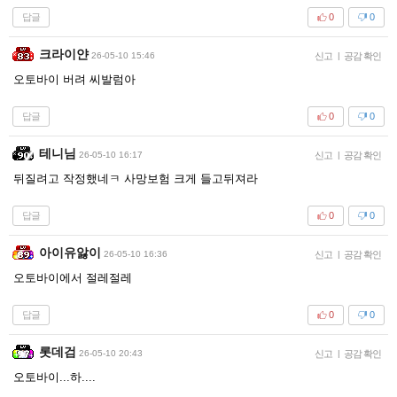
답글
0
0
크라이얀
26-05-10 15:46
신고
|
공감 확인
오토바이 버려 씨발럼아
답글
0
0
테니님
26-05-10 16:17
신고
|
공감 확인
뒤질려고 작정했네ㅋ 사망보험 크게 들고뒤져라
답글
0
0
아이유앓이
26-05-10 16:36
신고
|
공감 확인
오토바이에서 절레절레
답글
0
0
롯데검
26-05-10 20:43
신고
|
공감 확인
오토바이...하....