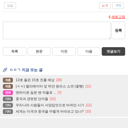
답글
0
0
새로고침
등록
목록
본문
이전
다음
댓글보기
ㅇㅇㄱ 지금 뜨는 글
13호 돌핀 15호 찬홈 예상
[28]
계층
(ㅎㅂ) 엘리베이터 앞 하얀 원피스 소연 (꽃빵)
[12]
계층
엔하이픈 일본 팬 악플로 ...
[7]
연예
중국과 관련된 단어들
[12]
기타
우리나라 사람들이 서양입맛으로 바뀌던 시기
[12]
기타
세계는 미국과 중국을 어떻게 바라보고 있나?
[10]
기타