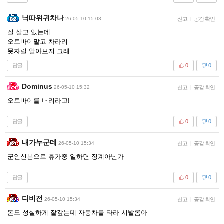
닉따위귀차나
26-05-10 15:03
신고
|
공감 확인
질 살고 있는데
오토바이말고 차라리
묫자릴 알아보지 그래
답글
0
0
Dominus
26-05-10 15:32
신고
|
공감 확인
오토바이를 버리라고!
답글
0
0
내가누군데
26-05-10 15:34
신고
|
공감 확인
군인신분으로 휴가중 일하면 징계아닌가
답글
0
0
디비전
26-05-10 15:34
신고
|
공감 확인
돈도 성실하게 잘갚는데 자동차를 타라 시발롬아