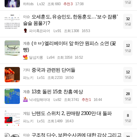
댓글
하하ds
Lv.32
조회 660
추천 3
17:08
오세훈도, 유승민도, 한동훈도…‘보수 잠룡’
이슈
32
슬슬 몸풀기?
댓글
파이혹은파어
Lv.91
조회 1308
16:53
(ㅎㅂ) 엘리베이터 앞 하얀 원피스 소연 (꽃
계층
12
빵)
댓글
달섭지롱
Lv.94
조회 3358
16:52
중국과 관련된 단어들
기타
12
댓글
파노키
Lv.51
조회 2233
16:50
13호 돌핀 15호 찬홈 예상
계층
28
댓글
닉네임해야대
Lv.82
조회 3741
추천 1
16:44
닌텐도 스위치 2, 판매량 2300만 대 돌파
게임
8
댓글
파노키
Lv.51
조회 1489
16:43
구조적 다수, 보완수사권에 대한 감상 그리고
이슈