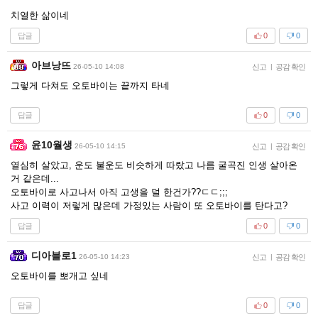
치열한 삶이네
답글
0
0
아브낭뜨
26-05-10 14:08
신고
|
공감 확인
그렇게 다쳐도 오토바이는 끝까지 타네
답글
0
0
윤10월생
26-05-10 14:15
신고
|
공감 확인
열심히 살았고, 운도 불운도 비슷하게 따랐고 나름 굴곡진 인생 살아온
거 같은데...
오토바이로 사고나서 아직 고생을 덜 한건가??ㄷㄷ;;;
사고 이력이 저렇게 많은데 가정있는 사람이 또 오토바이를 탄다고?
답글
0
0
디아블로1
26-05-10 14:23
신고
|
공감 확인
오토바이를 뽀개고 싶네
답글
0
0