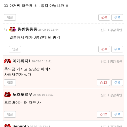
33 아저씨 라구요 ㅎ;; 총각 아닙니까 ㅎ
답글
0
0
뿡빵뿡뿡뿡
26-05-10 13:44
신고
|
공감 확인
결혼해서 애가 3명인데 뭔 총각
답글
0
0
이게뭐지1
26-05-10 13:41
신고
|
공감 확인
축의금 가지고 도망간 아버지
사람새낀가 싶다
답글
13
0
노즈도르무
26-05-10 13:42
신고
|
공감 확인
오토바이는 왜 자꾸 사
답글
32
0
Sepiroth
26-05-10 13:43
신고
|
공감 확인