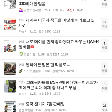
39
000에 대한 믿음
댓글
질문하는사람
Lv.74
조회 1407
추천 1
16:35
세계는 미국과 중국을 어떻게 바라보고 있
기타
10
나?
댓글
파노키
Lv.51
조회 2100
16:32
서로 메이플 먼저 좋아했다고 싸우는 QWER
연예
1
멤버들
댓글
큐땁이알
Lv.88
조회 1224
16:29
엔하이픈 일본 팬 악플로 ...
연예
7
댓글
라라크로포드
Lv.87
조회 2395
16:28
'그래픽카드를 MSRP에 판매하는 이벤트'가
기타
5
퀘이크콘 최대 화제 중 하나로 부상
댓글
파노키
Lv.51
조회 1548
16:22
중국 전기차 7월 판매량
이슈
22
댓글
빈센트멧젠
Lv.60
조회 2827
16:15