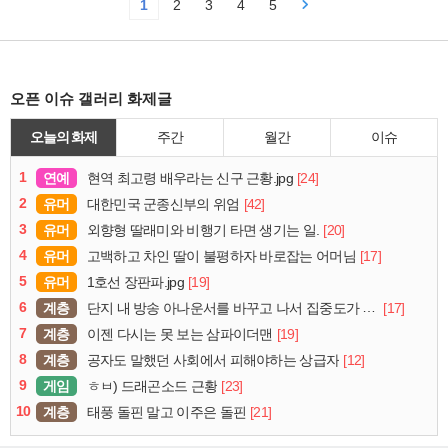
1
2
3
4
5
오픈 이슈 갤러리 화제글
오늘의 화제
주간
월간
이슈
1
연예
[24]
현역 최고령 배우라는 신구 근황.jpg
2
유머
[42]
대한민국 군종신부의 위엄
3
유머
[20]
외향형 딸래미와 비행기 타면 생기는 일.
4
유머
[17]
고백하고 차인 딸이 불평하자 바로잡는 어머님
5
유머
[19]
1호선 장판파.jpg
6
계층
[17]
단지 내 방송 아나운서를 바꾸고 나서 집중도가 확 올라갔다는 한 아파트의 안내방송
7
계층
[19]
이젠 다시는 못 보는 삼파이더맨
8
계층
[12]
공자도 말했던 사회에서 피해야하는 상급자
9
게임
[23]
ㅎㅂ) 드래곤소드 근황
10
계층
[21]
태풍 돌핀 말고 이주은 돌핀