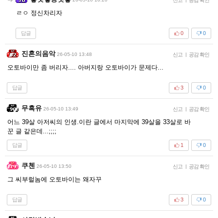
ㄹㅇ 정신차리자
답글
0
0
진혼의음악
26-05-10 13:48
신고
|
공감 확인
오토바이만 좀 버리자.... 아버지랑 오토바이가 문제다...
답글
3
0
무흑유
26-05-10 13:49
신고
|
공감 확인
어느 39살 아저씨의 인생.이란 글에서 마지막에 39살을 33살로 바
꾼 글 같은데...;;;;
답글
1
0
쿠첸
26-05-10 13:50
신고
|
공감 확인
그 씨부럴놈에 오토바이는 왜자꾸
답글
3
0