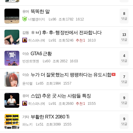
똑똑한 말
유머
8
댓글
너빨갱이지
Lv.86
조회 1782
16:12
ㅎㅂ) 후- 후- 행정반에서 전파합니다
감동
13
댓글
히스파니에
Lv.91
조회 5246
추천 1
16:10
GTA6 근황
이슈
4
댓글
빈센트멧젠
Lv.60
조회 2652
16:03
누가 더 잘못했는지 팽팽하다는 유도시합
이슈
7
댓글
윤석렬
Lv.65
조회 1984
15:57
스압) 추운 곳 사는 사람들 특징
유머
9
댓글
히스파니에
Lv.91
조회 2660
추천 1
15:55
부활한 RTX 2080 Ti
기타
9
댓글
파노키
Lv.51
조회 3099
15:55