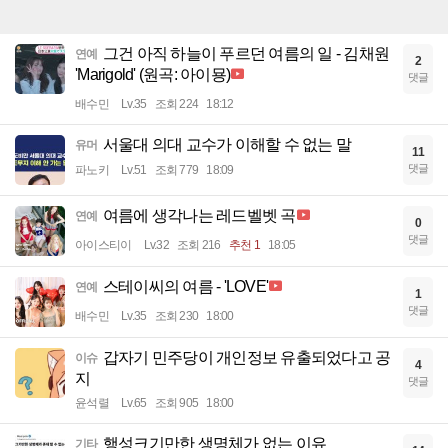
그건 아직 하늘이 푸르던 여름의 일 - 김채원
연예
2
'Marigold' (원곡: 아이묭)
댓글
배수민
Lv.35
조회 224
18:12
서울대 의대 교수가 이해할 수 없는 말
유머
11
댓글
파노키
Lv.51
조회 779
18:09
여름에 생각나는 레드벨벳 곡
연예
0
댓글
아이스티이
Lv.32
조회 216
추천 1
18:05
스테이씨의 여름 - 'LOVE'
연예
1
댓글
배수민
Lv.35
조회 230
18:00
갑자기 민주당이 개인정보 유출되었다고 공
이슈
4
지
댓글
윤석렬
Lv.65
조회 905
18:00
행성크기만한 생명체가 없는 이유
기타