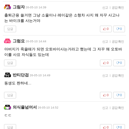
그림자
26-05-10 14:39
신고
|
공감 확인
출퇴근용 쓸거면 그냥 소울이나 레이같은 소형차 사지 왜 자꾸 사고나
는 바이크를 사는거야
답글
0
0
그럼요
26-05-10 14:44
신고
|
공감 확인
아버지가 죽을때가 되면 오토바이사는거라고 했는데 그 자꾸 왜 오토바
이를 사요 자식들도 있는데
답글
0
0
반티단검
26-05-10 14:49
신고
|
공감 확인
동생도 짠하네...
답글
0
0
의식을넘어서
26-05-10 14:52
신고
|
공감 확인
ㄷㄷ
답글
0
0