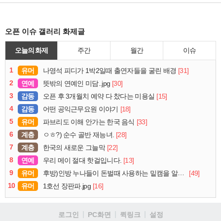
오픈 이슈 갤러리 화제글
오늘의 화제
주간
월간
이슈
1
유머
[31]
나영석 피디가 1박2일때 출연자들을 굴린 배경
2
연예
[30]
뜻밖의 연예인 미담..jpg
3
감동
[15]
오픈 후 3개월치 예약 다 찼다는 미용실
4
감동
[18]
어떤 공익근무요원 이야기
5
유머
[33]
파브리도 이해 안가는 한국 음식
6
계층
[28]
ㅇㅎ?) 순수 골반 재능녀.
7
계층
[22]
한국의 새로운 그늘막
8
연예
[13]
우리 메이 절대 핫걸입니다.
9
유머
[49]
후방)인방 누나들이 돈벌때 사용하는 밑캠을 알아보자
10
유머
[16]
1호선 장판파.jpg
로그인
PC화면
퀵링크
설정