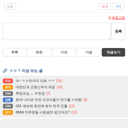
답글
0
0
새로고침
등록
목록
본문
이전
다음
댓글보기
ㅇㅇㄱ 지금 뜨는 글
아~ ㅈㄹ하지마 진짜 ㅋㅋ
[19]
이슈
대한민국 군종신부의 위엄
[20]
유머
후방조심 ㅡ 우한경
[7]
기타
현재 나이로 치면 꼬꼬마들이 연기를 시작함
[6]
감동
GM, 쉐보레 뒷전에 뷰익 한국 진출
[13]
기타
BMW 차주분들 시동걸면 광고떠요?
[13]
유머