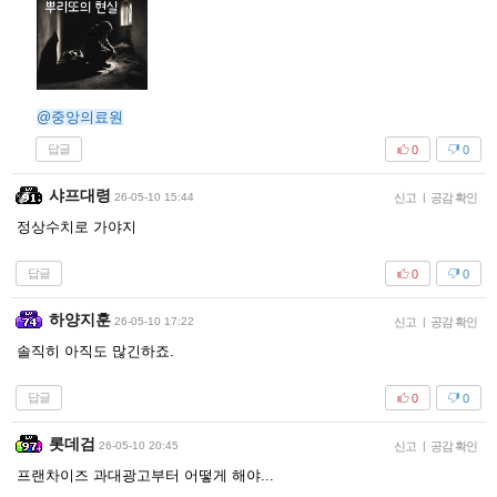
@중앙의료원
답글
0
0
샤프대령
26-05-10 15:44
신고
|
공감 확인
정상수치로 가야지
답글
0
0
하양지훈
26-05-10 17:22
신고
|
공감 확인
솔직히 아직도 많긴하죠.
답글
0
0
롯데검
26-05-10 20:45
신고
|
공감 확인
프랜차이즈 과대광고부터 어떻게 해야...