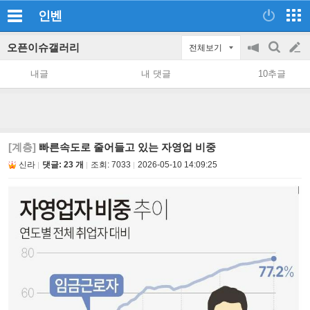
인벤
오픈이슈갤러리
전체보기
공
검
글
지
색
내글
내 댓글
10추글
on/off
쓰
기
[계층]
빠른속도로 줄어들고 있는 자영업 비중
신라
댓글: 23 개
조회:
7033
2026-05-10 14:09:25