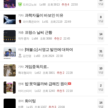
13
댓글
드라고노브
Lv.90
조회 3913
추천 4
22:50
과학자들이 바보인 이유
기타
8
댓글
파이혹은파어
Lv.91
조회 2119
22:49
프랑스 날씨 근황
계층
14
댓글
작두콩차
Lv.84
조회 3068
추천 2
22:45
[매불쇼] 서영교 발언에 대하여
이슈
31
댓글
김인영
Lv.83
조회 2624
22:30
게임중독치료..
기타
10
댓글
특대형피자
Lv.62
조회 3001
추천 2
22:28
밥 못먹을까봐 급해진 원이
연예
2
댓글
아이스티이
Lv.32
조회 1240
추천 5
22:18
화이팅
유머
14
댓글
히롣
Lv.15
조회 1307
추천 3
22:08