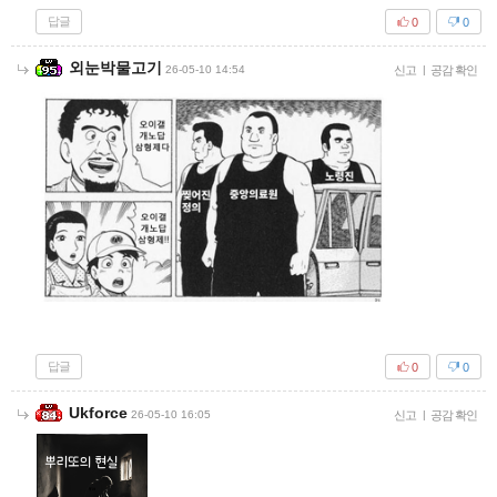
답글
0
0
외눈박물고기
26-05-10 14:54
신고
|
공감 확인
답글
0
0
Ukforce
26-05-10 16:05
신고
|
공감 확인