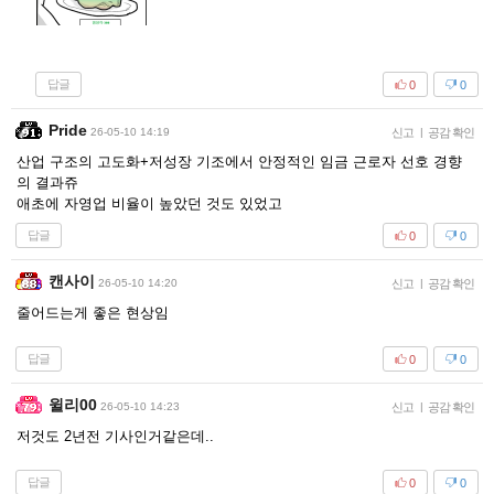
답글
0
0
Pride
26-05-10 14:19
신고
|
공감 확인
산업 구조의 고도화+저성장 기조에서 안정적인 임금 근로자 선호 경향
의 결과쥬
애초에 자영업 비율이 높았던 것도 있었고
답글
0
0
캔사이
26-05-10 14:20
신고
|
공감 확인
줄어드는게 좋은 현상임
답글
0
0
윌리00
26-05-10 14:23
신고
|
공감 확인
저것도 2년전 기사인거같은데..
답글
0
0