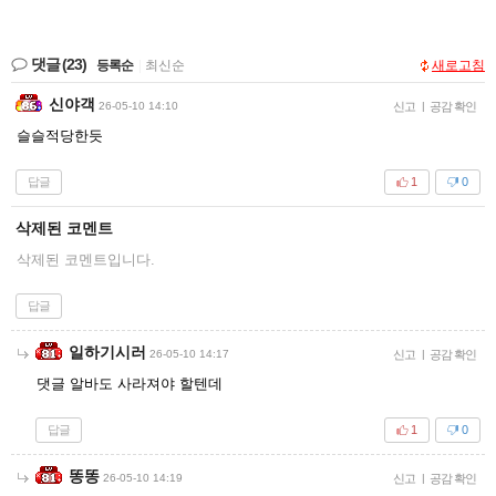
댓글
(23)
등록순
|
최신순
새로고침
신야객
26-05-10 14:10
신고
|
공감 확인
슬슬적당한듯
답글
1
0
삭제된 코멘트
삭제된 코멘트입니다.
답글
일하기시러
26-05-10 14:17
신고
|
공감 확인
댓글 알바도 사라져야 할텐데
답글
1
0
똥똥
26-05-10 14:19
신고
|
공감 확인