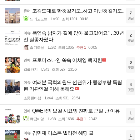
조감도대로 한것같기도..하고 아닌것같기도..
유머
7
댓글
드라고노브
Lv.90
조회 1201
00:18
폭염속 남자가 길에 앉아 울고있어요”…30년
이슈
2
전 실종자였다
댓글
슬기로움
Lv.92
조회 1365
추천 1
00:05
프로미스나인 쑥쑥 이채영 백지헌
연예
0
댓글
입술돼지
Lv.43
조회 527
23:56
여러분 국회의원도 선관위가 행정부랑 독립
이슈
4
된 기관인걸 이해 못해요
댓글
소중한바램
Lv.44
조회 931
23:54
QWER의 보컬 시요밍 진짜로 큰일 난 이유
연예
1
댓글
큐땁이알
Lv.88
조회 1686
추천 1
23:42
김민재 아스톤 빌라전 헤딩 골
이슈
1