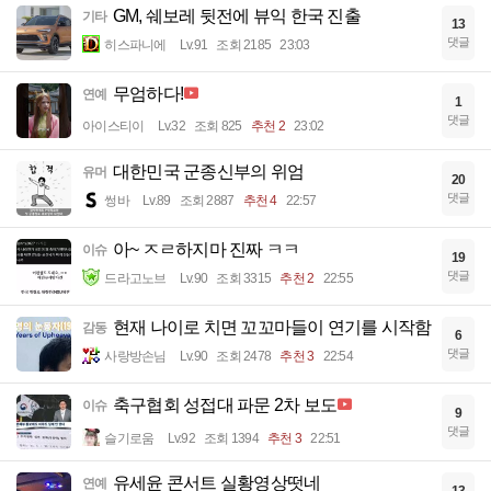
GM, 쉐보레 뒷전에 뷰익 한국 진출
기타
13
댓글
히스파니에
Lv.91
조회 2185
23:03
무엄하다!
연예
1
댓글
아이스티이
Lv.32
조회 825
추천 2
23:02
대한민국 군종신부의 위엄
유머
20
댓글
썽바
Lv.89
조회 2887
추천 4
22:57
아~ ㅈㄹ하지마 진짜 ㅋㅋ
이슈
19
댓글
드라고노브
Lv.90
조회 3315
추천 2
22:55
현재 나이로 치면 꼬꼬마들이 연기를 시작함
감동
6
댓글
사랑방손님
Lv.90
조회 2478
추천 3
22:54
축구협회 성접대 파문 2차 보도
이슈
9
댓글
슬기로움
Lv.92
조회 1394
추천 3
22:51
유세윤 콘서트 실황영상떳네
연예