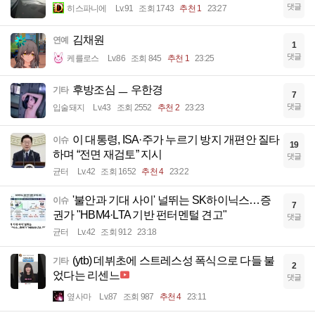
댓글
히스파니에
Lv.91
조회 1743
추천 1
23:27
김채원
연예
1
댓글
케를로스
Lv.86
조회 845
추천 1
23:25
후방조심 ㅡ 우한경
기타
7
댓글
입술돼지
Lv.43
조회 2552
추천 2
23:23
이 대통령, ISA·주가 누르기 방지 개편안 질타
이슈
19
하며 “전면 재검토” 지시
댓글
균터
Lv.42
조회 1652
추천 4
23:22
'불안과 기대 사이' 널뛰는 SK하이닉스…증
이슈
7
권가 "HBM4·LTA 기반 펀터멘털 견고"
댓글
균터
Lv.42
조회 912
23:18
(ytb) 데뷔초에 스트레스성 폭식으로 다들 불
기타
2
었다는 리센느
댓글
옆사마
Lv.87
조회 987
추천 4
23:11