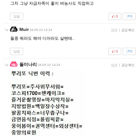
그치 그냥 자급자족이 좋지 벼농사도 직접하고
답글
0
0
Muir
26-05-10 14:24
신고
|
공감 확인
둘중 뭐라도 해야 디아라도 살텐테..
답글
0
0
돌미나리
26-05-10 14:24
신고
|
공감 확인