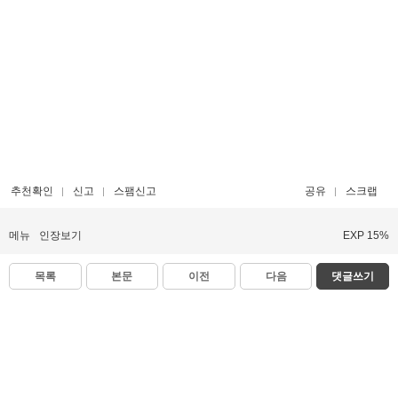
추천확인
신고
스팸신고
공유
스크랩
메뉴
인장보기
EXP 15%
목록
본문
이전
다음
댓글쓰기