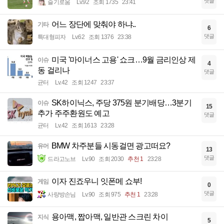
댓글
슬기로움
Lv.92
조회 1735
23:41
어느 장단에 맞춰야 하냐..
기타
6
댓글
특대형피자
Lv.62
조회 1376
23:38
미국 '마이너스 고용' 쇼크…9월 금리인상 제
이슈
4
동 걸리나
댓글
균터
Lv.42
조회 1247
23:37
SK하이닉스, 주당 375원 분기배당…3분기
이슈
15
추가 주주환원도 예고
댓글
균터
Lv.42
조회 1613
23:28
BMW 차주분들 시동걸면 광고떠요?
유머
13
댓글
드라고노브
Lv.90
조회 2030
추천 1
23:28
이자 진죠우니 잇폰메 쇼부!
게임
0
댓글
사랑방손님
Lv.90
조회 975
추천 1
23:28
용아맥, 짭아맥, 일반관 스크린 차이
지식
5