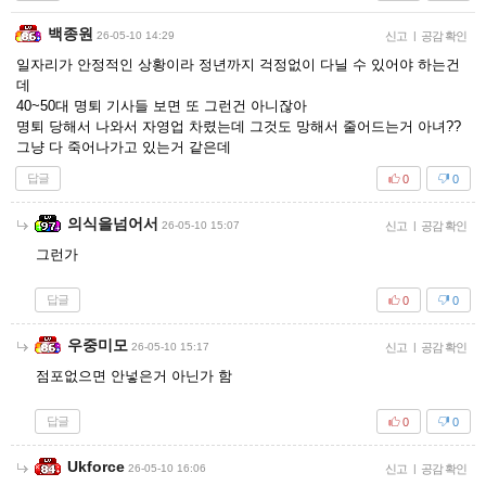
백종원
26-05-10 14:29
신고
|
공감 확인
일자리가 안정적인 상황이라 정년까지 걱정없이 다닐 수 있어야 하는건
데
40~50대 명퇴 기사들 보면 또 그런건 아니잖아
명퇴 당해서 나와서 자영업 차렸는데 그것도 망해서 줄어드는거 아녀??
그냥 다 죽어나가고 있는거 같은데
답글
0
0
의식을넘어서
26-05-10 15:07
신고
|
공감 확인
그런가
답글
0
0
우중미모
26-05-10 15:17
신고
|
공감 확인
점포없으면 안넣은거 아닌가 함
답글
0
0
Ukforce
26-05-10 16:06
신고
|
공감 확인