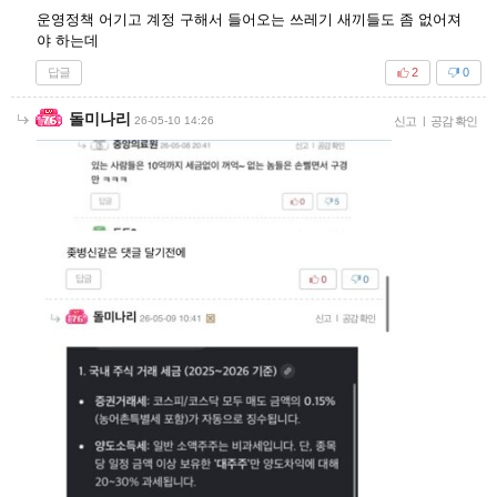
운영정책 어기고 계정 구해서 들어오는 쓰레기 새끼들도 좀 없어져
야 하는데
답글
2
0
돌미나리
26-05-10 14:26
신고
|
공감 확인