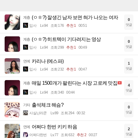
(ㅇㅎ?) 잘생긴 남자 보면 혀가 나오는 여자
계층
0
댓글
입사
Lv.94
조회 176
추천 1
00:51
(ㅇㅎ?) 히트텍이 기다려지는 영상
계층
0
댓글
입사
Lv.94
조회 299
추천 1
00:49
카리나 (에스파)
연예
1
댓글
입사
Lv.94
조회 232
추천 1
00:47
매일 1500개가 팔린다는 시장 고로케 맛집
계층
4
댓글
입사
Lv.94
조회 340
00:44
출석체크 해슴?
기타
0
댓글
사실난라쿤
Lv.89
조회 294
00:32
어쩌다 한번 키키 하음
연예
2
댓글
어쩌다한번
Lv.77
조회 632
추천 2
00:27