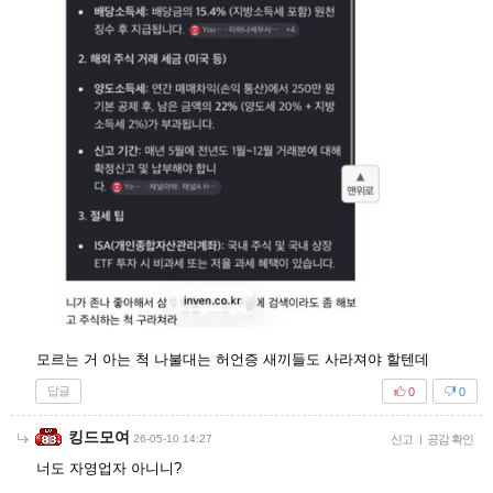
모르는 거 아는 척 나불대는 허언증 새끼들도 사라져야 할텐데
답글
0
0
킹드모여
26-05-10 14:27
신고
|
공감 확인
너도 자영업자 아니니?