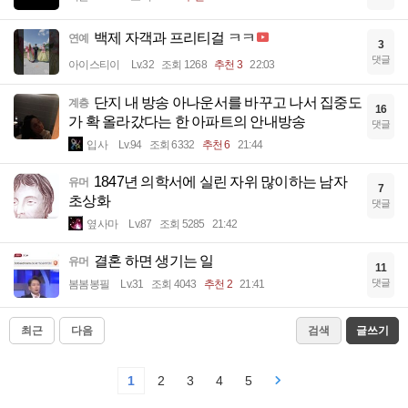
백제 자객과 프리티걸 ㅋㅋ
연예
3
댓글
아이스티이
Lv.32
조회 1268
추천 3
22:03
단지 내 방송 아나운서를 바꾸고 나서 집중도
계층
16
가 확 올라갔다는 한 아파트의 안내방송
댓글
입사
Lv.94
조회 6332
추천 6
21:44
1847년 의학서에 실린 자위 많이하는 남자
유머
7
초상화
댓글
옆사마
Lv.87
조회 5285
21:42
결혼 하면 생기는 일
유머
11
댓글
봄봄봉필
Lv.31
조회 4043
추천 2
21:41
최근
다음
검색
글쓰기
1
2
3
4
5