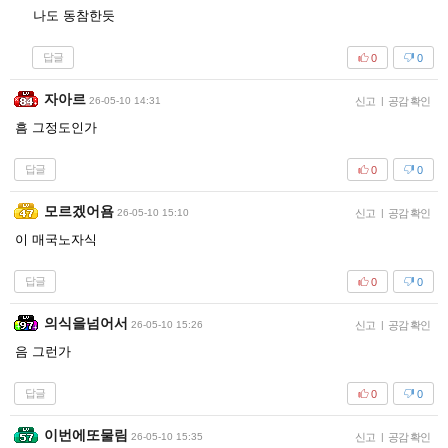
나도 동참한듯
답글
0
0
자아르
26-05-10 14:31
신고
|
공감 확인
흠 그정도인가
답글
0
0
모르겠어욤
26-05-10 15:10
신고
|
공감 확인
이 매국노자식
답글
0
0
의식을넘어서
26-05-10 15:26
신고
|
공감 확인
음 그런가
답글
0
0
이번에또물림
26-05-10 15:35
신고
|
공감 확인