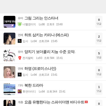
그림 그리는 인스타녀
유머
0
댓글
너빨갱이지
Lv.86
조회 8
15:48
하트 삼키는 카리나 (에스파)
연예
2
댓글
입사
Lv.94
조회 204
15:45
양치기 보더콜리 지능 수준 요약.
유머
5
댓글
전자팔찌
Lv.93
조회 584
15:41
하영 (프로미스나인)
연예
0
댓글
입사
Lv.94
조회 214
15:41
북한 드라마
기타
1
댓글
휴면아이디
Lv.84
조회 344
15:41
요즘 유행한다는 스파이더맨 바디수트
계층
0