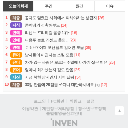
오늘의 화제
주간
월간
이슈
1
계층
[26]
공자도 말했던 사회에서 피해야하는 상급자
2
지식
[14]
중력댐의 건축해부도
3
연예
[16]
리센느 프리티걸 음중 1위~
4
연예
[23]
다음주 놀토 리센느 출연...
5
연예
[38]
ㅇㅎㅂ? 어제 오션월드 김채연 모음
6
유머
[11]
남자들이 미친다는 스킬 모음
7
유머
[25]
차가 없는 사람은 모르는 주말에 나가기 싫은 이유
8
유머
[26]
얼마나 화가났는지 감도 안옴
9
사진
[34]
지금 북한 삼지연시 지역 날씨
10
계층
[12]
30점 만점에 29점을 쏘다니 대단하시네요.jpg
로그인
PC화면
퀵링크
설정
청소년보호정책
이용약관
개인정보처리방침
▲
불법촬영물신고안내
(주)
인