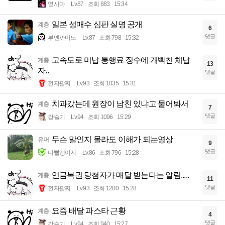
옆사마
Lv.87
조회 883
15:34
일본 성매수 심판 실명 공개
계층
6
댓글
부엔까미노
Lv.87
조회 798
15:32
고속도로 미납 통행료 징수에 개빡친 체납
계층
13
자..
댓글
전자팔찌
Lv.93
조회 1035
15:31
치과갔는데 원장이 남친 있냐고 물어봐서
계층
7
댓글
강슬기
Lv.94
조회 1096
15:29
무슨 말인지 몰라도 이해가 되는영상
유머
9
댓글
너빨갱이지
Lv.86
조회 796
15:28
연금복권 당첨자가 매달 받는다는 알림.....
계층
11
댓글
전자팔찌
Lv.93
조회 1200
15:28
요즘 배달 파스타 근황
계층
4
댓글
강슬기
Lv.94
조회 940
15:27