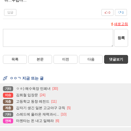
하...부럽다...
답글
0
0
새로고침
등록
목록
본문
이전
다음
댓글보기
ㅇㅇㄱ 지금 뜨는 글
ㅇㅎ) 해수욕장 민폐녀
[30]
기타
김희철 입장문
[24]
이슈
고등학교 동창 레전드
[11]
계층
갑자기 생긴 일본 고교야구 규칙
[5]
계층
스레드에 올라온 재력과시...
[10]
기타
마젠타는 돈 내고 일해라
[6]
연예