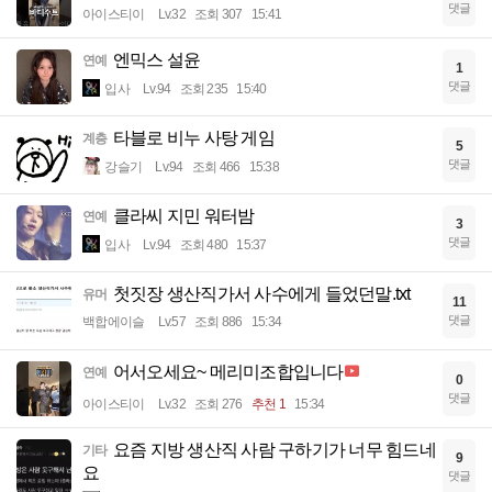
댓글
아이스티이
Lv.32
조회 307
15:41
엔믹스 설윤
연예
1
댓글
입사
Lv.94
조회 235
15:40
타블로 비누 사탕 게임
계층
5
댓글
강슬기
Lv.94
조회 466
15:38
클라씨 지민 워터밤
연예
3
댓글
입사
Lv.94
조회 480
15:37
첫짓장 생산직가서 사수에게 들었던말.txt
유머
11
댓글
백합에이슬
Lv.57
조회 886
15:34
어서오세요~ 메리미조합입니다
연예
0
댓글
아이스티이
Lv.32
조회 276
추천 1
15:34
요즘 지방 생산직 사람 구하기가 너무 힘드네
기타
9
요
댓글