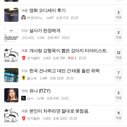
영화 오디세이 후기
계층
2
댓글
부엔까미노
Lv.87
조회 716
15:22
설사가 된장에게
이슈
2
댓글
고도비만
Lv.91
조회 607
15:22
개사랑 강형욱이 뽑은 강아지 티어리스트.
계층
12
댓글
전자팔찌
Lv.93
조회 760
추천 1
15:22
한국 건너뛰고 대만 간 태풍 돌핀 위력
이슈
7
댓글
풀소유
Lv.86
조회 1223
15:21
유나 (ITZY)
연예
2
댓글
입사
Lv.94
조회 450
15:21
본인이 차주라면 절대로 못참음.
계층
9
댓글
전자팔찌
Lv.93
조회 1010
15:19