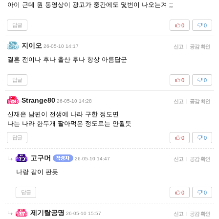
아이 근데 뭔 동영상이 광고가 중간에도 몇번이 나오는겨 ;;
답글
0
0
지이오
26-05-10 14:17
신고
|
공감 확인
결혼 전이나 후나 출산 후나 항상 아름답군
답글
0
0
Strange80
26-05-10 14:28
신고
|
공감 확인
신재은 남편이 전생에 나라 구한 정도면
나는 나라 한두개 팔아먹은 정도로는 안될듯
답글
0
0
고구머
26-05-10 14:47
신고
|
공감 확인
나랑 같이 판듯
답글
0
0
제기랄공명
26-05-10 15:57
신고
|
공감 확인