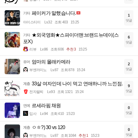
페이커가 말했습니다.
기타
1
댓글
아이스티이
Lv.32
조회 403
15:25
★외국영화★스파이더맨:브랜드뉴데이(스
기타
6
포X)
댓글
리뷰
Lv.86
조회 606
추천 3
15:25
엄마의 몰래카메라
유머
2
댓글
부엔까미노
Lv.87
조회 878
15:24
33살 여자인데 나이 먹고 연애하니까 느낀점.
계층
9
댓글
전자팔찌
Lv.93
조회 1321
15:24
르세라핌 채원
연예
0
댓글
입사
Lv.94
조회 410
15:23
ㅇㅎ?) 30 vs 120
계층
0
댓글
부엔까미노
Lv.87
조회 1084
추천 1
15:23