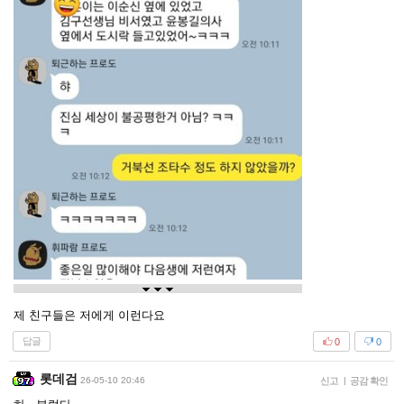
제 친구들은 저에게 이런다요
답글
0
0
롯데검
26-05-10 20:46
신고
|
공감 확인