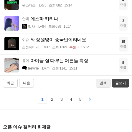
4
댓글
원스타조
Lv.75
조회 882
15:14
에스파 카리나
연예
3
댓글
입사
Lv.94
조회 689
15:14
와 장원영이 중국인이라네요
이슈
15
댓글
조졋네이거
Lv.37
조회 1369
추천 3
15:12
아이들 잘 다루는 어른들 특징
유머
5
댓글
Ieewrre
Lv.74
조회 1141
15:11
최근
다음
검색
글쓰기
1
2
3
4
5
오픈 이슈 갤러리 화제글