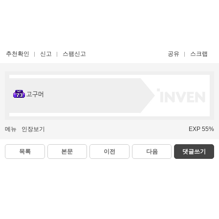
추천확인
신고
스팸신고
공유
스크랩
고구머
메뉴
인장보기
EXP 55%
목록
본문
이전
다음
댓글쓰기