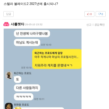
스텔라 블레이드2 2027년에 출시되나?
답글
0
0
샤를렛타
26-05-10 15:52
신고
|
공감 확인