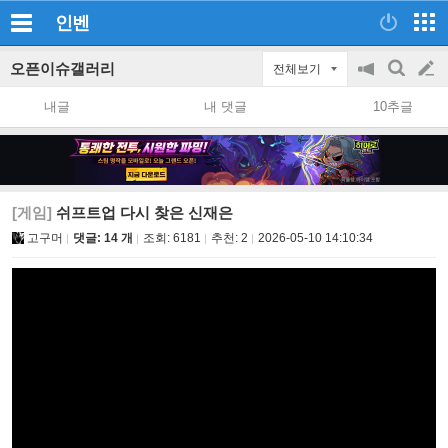
인벤
오픈이슈갤러리
전체보기
공
검
글
지
색
내글
내 댓글
10추글
on/off
쓰
기
[게임]
쉬프트업 다시 찾은 신재은
고구머
댓글: 14 개
조회:
6181
추천:
2
2026-05-10 14:10:34