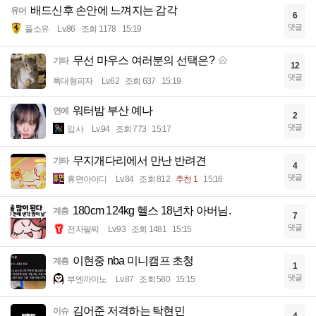
배드신후 손안에 느껴지는 감각
유머
6
댓글
풀소유
Lv.86
조회 1178
15:19
무선 마우스 여러분의 선택은?
기타
12
댓글
특대형피자
Lv.62
조회 637
15:19
워터밤 부산 예나
연예
2
댓글
입사
Lv.94
조회 773
15:17
무지개다리에서 만난 반려견
기타
4
댓글
휴면아이디
Lv.84
조회 812
추천 1
15:16
180cm 124kg 헬스 18년차 아버님.
계층
7
댓글
전자팔찌
Lv.93
조회 1481
15:15
이현중 nba 미니캠프 초청
계층
1
댓글
부엔까미노
Lv.87
조회 580
15:15
김어준 저격하는 탁현민
이슈