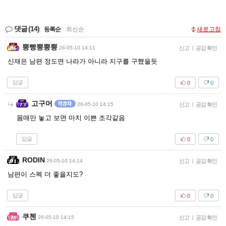
댓글
(14)
등록순
|
최신순
새로고침
뿡빵뿡뿡뿡
26-05-10 14:11
신고
|
공감 확인
신재은 남편 정도면 나라가 아니라 지구를 구했을듯
답글
0
0
고구머
26-05-10 14:15
신고
|
공감 확인
몸매만 놓고 보면 마치 이쁜 조각같음
답글
0
0
RODIN
26-05-10 14:14
신고
|
공감 확인
남편이 스펙 더 좋을지도?
답글
0
0
쿠첸
26-05-10 14:15
신고
|
공감 확인