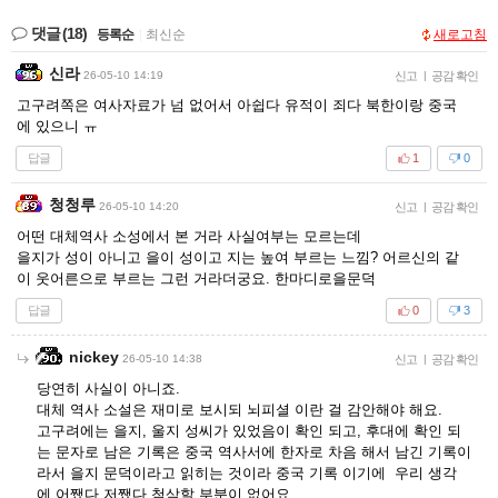
댓글
(18)
등록순
|
최신순
새로고침
신라
26-05-10 14:19
신고
|
공감 확인
고구려쪽은 여사자료가 넘 없어서 아쉽다 유적이 죄다 북한이랑 중국
에 있으니 ㅠ
답글
1
0
청청루
26-05-10 14:20
신고
|
공감 확인
어떤 대체역사 소성에서 본 거라 사실여부는 모르는데
을지가 성이 아니고 을이 성이고 지는 높여 부르는 느낌? 어르신의 같
이 웃어른으로 부르는 그런 거라더궁요. 한마디로을문덕
답글
0
3
nickey
26-05-10 14:38
신고
|
공감 확인
당연히 사실이 아니죠.
대체 역사 소설은 재미로 보시되 뇌피셜 이란 걸 감안해야 해요.
고구려에는 을지, 울지 성씨가 있었음이 확인 되고, 후대에 확인 되
는 문자로 남은 기록은 중국 역사서에 한자로 차음 해서 남긴 기록이
라서 을지 문덕이라고 읽히는 것이라 중국 기록 이기에 우리 생각
에 어쨌다 저쨌다 첨삭할 부분이 없어요.