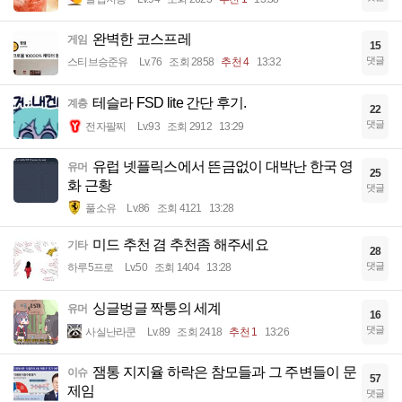
완벽한 코스프레
게임
15
댓글
스티브승준유
Lv.76
조회 2858
추천 4
13:32
테슬라 FSD lite 간단 후기.
계층
22
댓글
전자팔찌
Lv.93
조회 2912
13:29
유럽 넷플릭스에서 뜬금없이 대박난 한국 영
유머
25
화 근황
댓글
풀소유
Lv.86
조회 4121
13:28
미드 추천 겸 추천좀 해주세요
기타
28
댓글
하루5프로
Lv.50
조회 1404
13:28
싱글벙글 짝퉁의 세계
유머
16
댓글
사실난라쿤
Lv.89
조회 2418
추천 1
13:26
잼통 지지율 하락은 참모들과 그 주변들이 문
이슈
57
제임
댓글