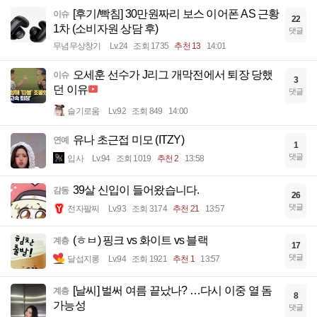
[후기/빡침] 30만원짜리 보스 이어폰 AS 근황
이슈
22
1차 (소비자원 상담 후)
댓글
무념무상창기
Lv.24
조회 1735
추천 13
14:01
오세훈 선수가 J리그 개막전에서 퇴장 당했
이슈
3
던 이유
댓글
슬기로움
Lv.92
조회 849
14:00
유나 초근접 미모 (ITZY)
연예
1
댓글
입사
Lv.94
조회 1019
추천 2
13:58
39살 신입이 들어왔습니다.
감동
26
댓글
전자팔찌
Lv.93
조회 3174
추천 21
13:57
(ㅎㅂ) 핑크 vs 화이트 vs 블랙
계층
17
댓글
달섭지롱
Lv.94
조회 1921
추천 1
13:57
[날씨] 벌써 여름 끝났나? …다시 이중 열 돔
계층
8
가능성
댓글