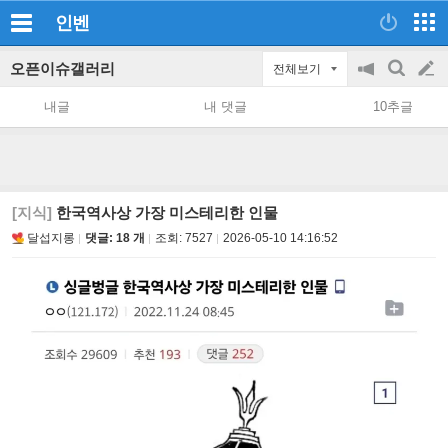
인벤
오픈이슈갤러리
전체보기
공
검
글
지
색
내글
내 댓글
10추글
on/off
쓰
기
[지식]
한국역사상 가장 미스테리한 인물
달섭지롱
댓글: 18 개
조회:
7527
2026-05-10 14:16:52