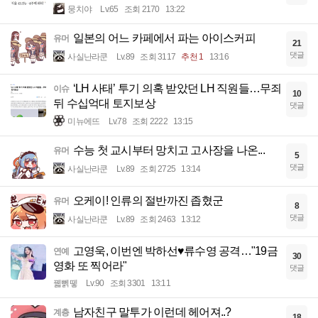
뭉치야
Lv.65
조회 2170
13:22
일본의 어느 카페에서 파는 아이스커피
유머
21
댓글
사실난라쿤
Lv.89
조회 3117
추천 1
13:16
‘LH 사태’ 투기 의혹 받았던 LH 직원들…무죄
이슈
10
뒤 수십억대 토지보상
댓글
미뉴에뜨
Lv.78
조회 2222
13:15
수능 첫 교시부터 망치고 고사장을 나온...
유머
5
댓글
사실난라쿤
Lv.89
조회 2725
13:14
오케이! 인류의 절반까진 좁혔군
유머
8
댓글
사실난라쿤
Lv.89
조회 2463
13:12
고영욱, 이번엔 박하선♥류수영 공격…"19금
연예
30
영화 또 찍어라"
댓글
꿻뻵뗗
Lv.90
조회 3301
13:11
남자친구 말투가 이런데 헤어져..?
계층
18