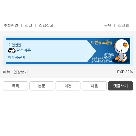
추천확인
신고
스팸신고
공유
스크랩
초 인벤인
달섭지롱
이게 지구냐!
메뉴
인장보기
EXP 32%
목록
본문
이전
다음
댓글쓰기