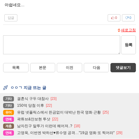
아쉽네요...
답글
0
0
새로고침
등록
목록
본문
이전
다음
댓글보기
ㅇㅇㄱ 지금 뜨는 글
결혼식 구두 대참사
[23]
기타
150억 당첨 이후
[22]
기타
유럽 넷플릭스에서 뜬금없이 대박난 한국 영화 근황
[25]
유머
곽튜브&안보현 투샷
[22]
연예
남자친구 말투가 이런데 헤어져..?
[18]
계층
고영욱, 이번엔 박하선♥류수영 공격…"19금 영화 또 찍어라"
[29]
연예