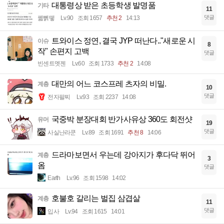
대통령상 받은 초등학생 발명품
기타
11
댓글
꿻뻵뗗
Lv.90
조회 1657
추천 2
14:13
트와이스 정연, 결국 JYP 떠난다.."새로운 시
이슈
8
작" 손편지 고백
댓글
빈센트멧젠
Lv.60
조회 1733
추천 2
14:08
대만의 어느 코스프레 츠자의 비밀.
계층
10
댓글
전자팔찌
Lv.93
조회 2237
14:08
국중박 분장대회 반가사유상 360도 회전샷
유머
19
댓글
사실난라쿤
Lv.89
조회 1691
추천 8
14:06
드라마보면서 우는데 강아지가 후다닥 뛰어
계층
3
옴
댓글
Earth
Lv.96
조회 1598
14:02
호불호 갈리는 벌집 삼겹살
계층
11
댓글
입사
Lv.94
조회 1615
14:01