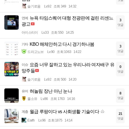
슬기로움
Lv.92
조회 349
14:32
뉴욕 타임스퀘어 대형 전광판에 걸린 리센느
연예
3
광고
댓글
아이스티이
Lv.33
조회 550
14:25
KBO 해체안하고 다시 경기하나봄
기타
3
댓글
드라고노브
Lv.90
조회 1063
14:22
요즘 너무 잘하고 있는 우리나라 여자배구 유
이슈
0
망주들
댓글
슬기로움
Lv.92
조회 500
14:20
혀놀림 장난 아닌 눈나
유머
8
댓글
풀소유
Lv.86
조회 1763
14:16
월급 루팡이다 vs 사회생활 기술이다
계층
21
댓글
Earth
Lv.96
조회 1875
14:14