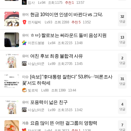
입사
Lv.94
조회 1175
추천 1
13:57
현금 10억이면 인생이 바뀐다 vs 그닥.
유머
32
댓글
전자팔찌
Lv.93
조회 2288
추천 5
13:52
ㅎㅂ) 짤로보는 써라운드 돌비 음성지원
유머
13
댓글
아몬드봉봉
Lv.84
조회 2215
13:48
여친 후보 최종 불합격 사유
유머
2
댓글
사실난라쿤
Lv.89
조회 2705
13:45
[속보] "李대통령 잘한다" 53.8%···'여론조사
이슈
31
꽃'서도 하락세
댓글
빛로제
Lv.88
조회 1399
13:44
포용력이 넓은 친구
유머
4
댓글
사실난라쿤
Lv.89
조회 1515
13:42
요즘 많이 뜬 어떤 걸그룹의 영향력
계층
7
댓글
달섭지롱
Lv.94
조회 2623
추천 1
13:38