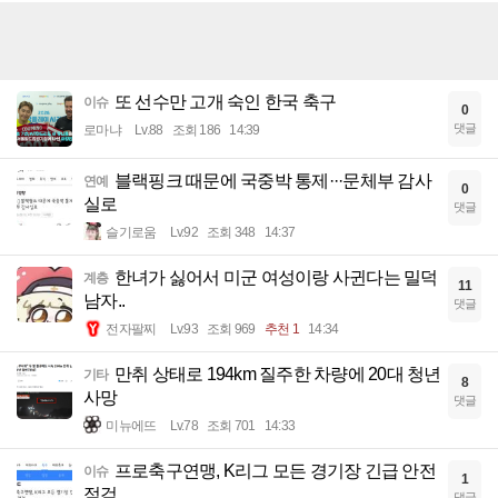
또 선수만 고개 숙인 한국 축구
이슈
0
댓글
로마냐
Lv.88
조회 186
14:39
블랙핑크 때문에 국중박 통제···문체부 감사
연예
0
실로
댓글
슬기로움
Lv.92
조회 348
14:37
한녀가 싫어서 미군 여성이랑 사귄다는 밀덕
계층
11
남자..
댓글
전자팔찌
Lv.93
조회 969
추천 1
14:34
만취 상태로 194km 질주한 차량에 20대 청년
기타
8
사망
댓글
미뉴에뜨
Lv.78
조회 701
14:33
프로축구연맹, K리그 모든 경기장 긴급 안전
이슈
1
점검
댓글