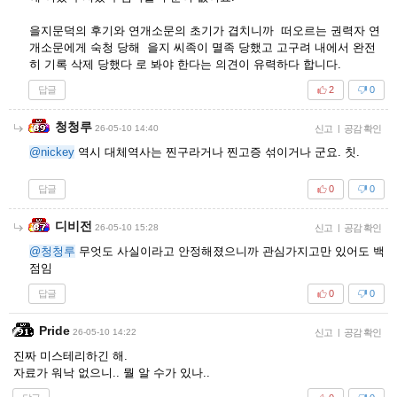
을지문덕의 후기와 연개소문의 초기가 겹치니까 떠오르는 권력자 연
개소문에게 숙청 당해 을지 씨족이 멸족 당했고 고구려 내에서 완전
히 기록 삭제 당했다 로 봐야 한다는 의견이 유력하다 합니다.
답글
2
0
청청루
26-05-10 14:40
신고
|
공감 확인
@nickey
역시 대체역사는 찐구라거나 찐고증 섞이거나 군요. 칫.
답글
0
0
디비전
26-05-10 15:28
신고
|
공감 확인
@청청루
무엇도 사실이라고 안정해졌으니까 관심가지고만 있어도 백
점임
답글
0
0
Pride
26-05-10 14:22
신고
|
공감 확인
진짜 미스테리하긴 해.
자료가 워낙 없으니.. 뭘 알 수가 있나..