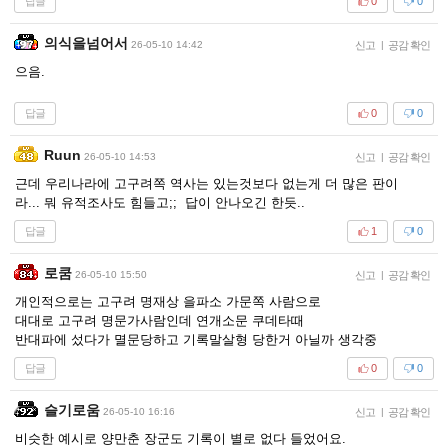
답글
0
0
의식을넘어서
26-05-10 14:42
신고
|
공감 확인
으음.
답글
0
0
Ruun
26-05-10 14:53
신고
|
공감 확인
근데 우리나라에 고구려쪽 역사는 있는것보다 없는게 더 많은 판이
라... 뭐 유적조사도 힘들고;; 답이 안나오긴 한듯..
답글
1
0
로쿰
26-05-10 15:50
신고
|
공감 확인
개인적으로는 고구려 명재상 을파소 가문쪽 사람으로
대대로 고구려 명문가사람인데 연개소문 쿠데타때
반대파에 섰다가 멸문당하고 기록말살형 당한거 아닐까 생각중
답글
0
0
슬기로움
26-05-10 16:16
신고
|
공감 확인
비슷한 예시로 양만춘 장군도 기록이 별로 없다 들었어요.