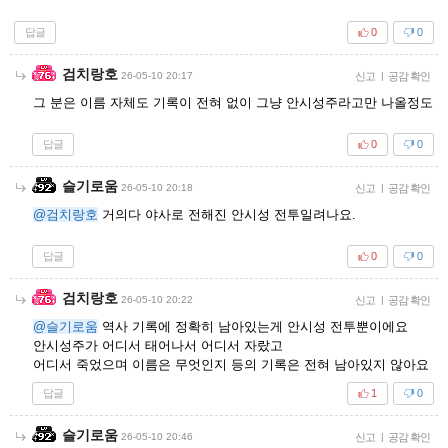
답글
0
0
검치랑호
26-05-10 20:17
신고
|
공감 확인
그 분은 이름 자체도 기록이 전혀 없이 그냥 안시성주라고만 나올정도
답글
0
0
슬기로움
26-05-10 20:18
신고
|
공감 확인
@검치랑호
거의다 야사로 전해진 안시성 전투일려나요.
답글
0
0
검치랑호
26-05-10 20:22
신고
|
공감 확인
@슬기로움
역사 기록에 정확히 남아있는게 안시성 전투뿐이에요
안시성주가 어디서 태어나서 어디서 자랐고
어디서 죽었으며 이름은 무엇인지 등의 기록은 전혀 남아있지 않아요
답글
1
0
슬기로움
26-05-10 20:46
신고
|
공감 확인