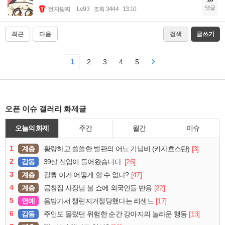
댓글
전자팔찌
Lv.93
조회 3444
13:10
최근
다음
검색
글쓰기
1
2
3
4
5
오픈 이슈 갤러리 화제글
오늘의 화제
주간
월간
이슈
1
계층
[3]
황량하고 쓸쓸한 벌판의 어느 기념비 (카자흐스탄)
2
감동
[26]
39살 신입이 들어왔습니다.
3
계층
[47]
길빵 이거 어떻게 할 수 없나?
4
계층
[22]
곱창집 사장님 불 쇼에 외국인들 반응
5
연예
[17]
음방가서 챌린지거절당했다는 리센느
6
감동
[13]
주인도 몰랐던 위험한 순간 강아지의 놀라운 행동