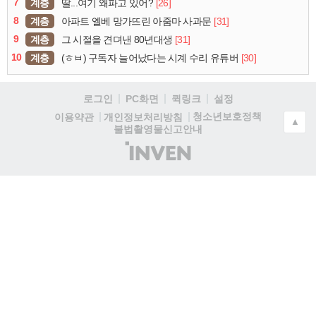
7
계층
[26]
딸...여기 왜파고 있어?
8
계층
[31]
아파트 엘베 망가뜨린 아줌마 사과문
9
계층
[31]
그 시절을 견뎌낸 80년대생
10
계층
[30]
(ㅎㅂ) 구독자 늘어났다는 시계 수리 유튜버
로그인
PC화면
퀵링크
설정
청소년보호정책
이용약관
개인정보처리방침
▲
불법촬영물신고안내
(주)
인
벤