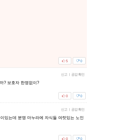
5
0
신고
|
공감 확인
까? 보호자 한명없이?
0
0
신고
|
공감 확인
 일이있는데 분명 마누라에 자식들 여럿있는 노인
0
0