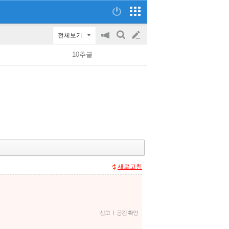
전체보기
공
검
글
지
색
10추글
on/off
쓰
기
새로고침
신고
|
공감 확인