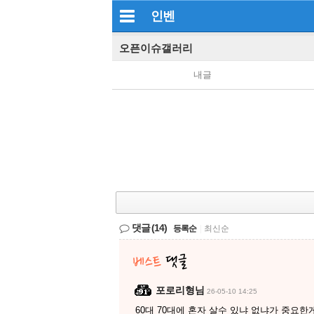
인벤
오픈이슈갤러리
내글
댓글
(14)
등록순
|
최신순
포로리형님
26-05-10 14:25
60대 70대에 혼자 살수 있냐 없냐가 중요한