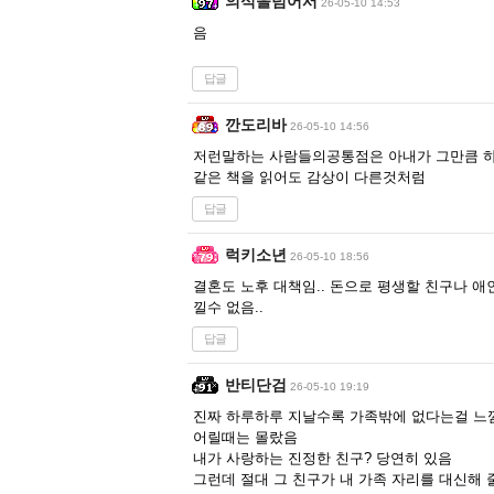
의식을넘어서
26-05-10 14:53
음
답글
깐도리바
26-05-10 14:56
저런말하는 사람들의공통점은 아내가 그만큼 
같은 책을 읽어도 감상이 다른것처럼
답글
럭키소년
26-05-10 18:56
결혼도 노후 대책임.. 돈으로 평생할 친구나 
낄수 없음..
답글
반티단검
26-05-10 19:19
진짜 하루하루 지날수록 가족밖에 없다는걸 느
어릴때는 몰랐음
내가 사랑하는 진정한 친구? 당연히 있음
그런데 절대 그 친구가 내 가족 자리를 대신해 