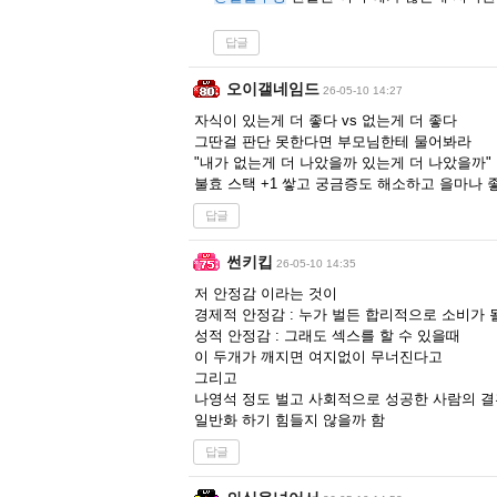
답글
오이갤네임드
26-05-10 14:27
자식이 있는게 더 좋다 vs 없는게 더 좋다
그딴걸 판단 못한다면 부모님한테 물어봐라
"내가 없는게 더 나았을까 있는게 더 나았을까"
불효 스택 +1 쌓고 궁금증도 해소하고 을마나 
답글
썬키킵
26-05-10 14:35
저 안정감 이라는 것이
경제적 안정감 : 누가 벌든 합리적으로 소비가 
성적 안정감 : 그래도 섹스를 할 수 있을때
이 두개가 깨지면 여지없이 무너진다고
그리고
나영석 정도 벌고 사회적으로 성공한 사람의 
일반화 하기 힘들지 않을까 함
답글