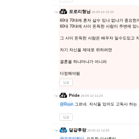
포로리형님
26-05-10 14:25
60대 70대에 혼자 살수 있냐 없냐가 중요한
60대 70대에 사이 돈독한 사람이 주변에 
그 사이 돈독한 사람은 배우자 일수도있고
자기 자신을 제대로 위하려면
결혼을 하냐마냐가 아니라
다정해야됨
답글
Pride
26-05-10 14:25
@Ruun
그르네. 자식들 있어도 고독사 하는 노
답글
달걀후량
26-05-10 14:55
@포로리형님
지독한 이상론임.