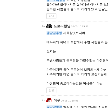
돌아가신 할아버지든 살아계신 아버지든 보
돈독한 사람들과 물리적 거리가 있고 만날만한
답글
포로리형님
26-05-10 15:37
@달걀후량
지독할것까지야
배우자와 자녀도 포함해서 주변 사람들과 돈
요지는
주변사람들과 돈독함을 가질수있는 다정함이
가족이기만 하면 돈독함이 보장되는게 아님
가족이기만 하면 물리적 거리가 보장되는게
다정함이 중요하다는말은 이상론이 아님
답글
어쭈
26-05-10 15:55
@달걀후량
현실엔 이미 예가 많은데 지독한 