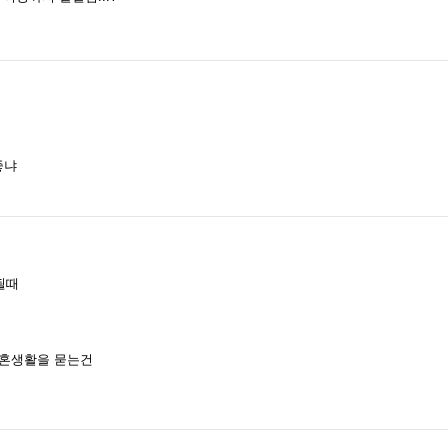
좋냐
될때
결혼생활을 묻는건