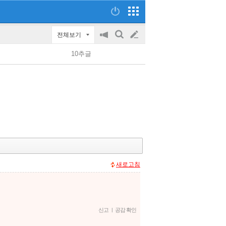
전체보기
공
검
글
지
색
10추글
on/off
쓰
기
새로고침
신고
|
공감 확인