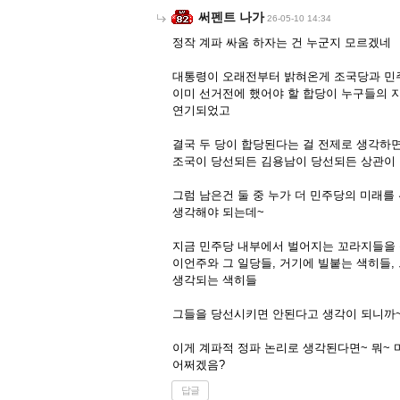
써펜트 나가
26-05-10 14:34
정작 계파 싸움 하자는 건 누군지 모르겠네
대통령이 오래전부터 밝혀온게 조국당과 민
이미 선거전에 했어야 할 합당이 누구들의 
연기되었고
결국 두 당이 합당된다는 걸 전제로 생각하
조국이 당선되든 김용남이 당선되든 상관이
그럼 남은건 둘 중 누가 더 민주당의 미래를
생각해야 되는데~
지금 민주당 내부에서 벌어지는 꼬라지들을
이언주와 그 일당들, 거기에 빌붙는 색히들,
생각되는 색히들
그들을 당선시키면 안된다고 생각이 되니까
이게 계파적 정파 논리로 생각된다면~ 뭐~
어쩌겠음?
답글