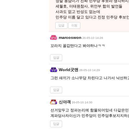
정말 용남이가 진짜 민주당 후보라 생각하
세월호, 이태원참사, 위안부 합의 발언들
사과도 없고 반성도 없는데
민주당 이름 달고 있다고 진정 민주당 후보
답글
이동
marcoswon
26-05-10 14:26
꼬라지 꼴값떤다고 봐야하나ㅋㅋ
답글
World굿맨
26-05-10 14:29
그런 새끼가 소나무당 차린다고 나가서 낙선하
답글
신야객
26-05-10 14:30
선거앞두고 정파논리에 함몰되어있네 다같은
계파당사자이신가 민주당이 민주당후보지지하
답글