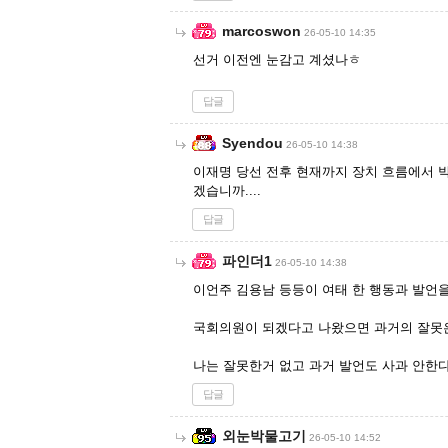
marcoswon
26-05-10 14:35
선거 이전엔 눈감고 계셨나ㅎ
답글
Syendou
26-05-10 14:38
이재명 당선 전후 현재까지 장치 흐름에서 박
겠습니까....
답글
파인더1
26-05-10 14:38
이언주 김용남 등등이 여태 한 행동과 발언
국회의원이 되겠다고 나왔으면 과거의 잘못
나는 잘못한거 없고 과거 발언도 사과 안한
답글
외눈박물고기
26-05-10 14:52