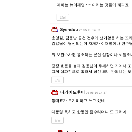
계파는 뉴이재명 ~~ 이러는 것들이 계파죠
답글
Syendou
26-05-10 14:36
송영길, 김용남 공천 전후에 선거활동 하는 꼬
김용남이 당선되는거 자체가 이재명이나 민주당 
뭐 보완수사권 옹호하는 본인 입장이나 세월호나
당장 흐름을 볼때 김용남이 우세하던 거에서 조
그게 삼파전으로 흘러서 당선 되냐 안되냐는 또 
답글
니카이도후미
26-05-10 14:37
당대표가 모지리라고 쓰고 있네
대통령 욕하고.한동안 잠수타더니 또 그러네
답글