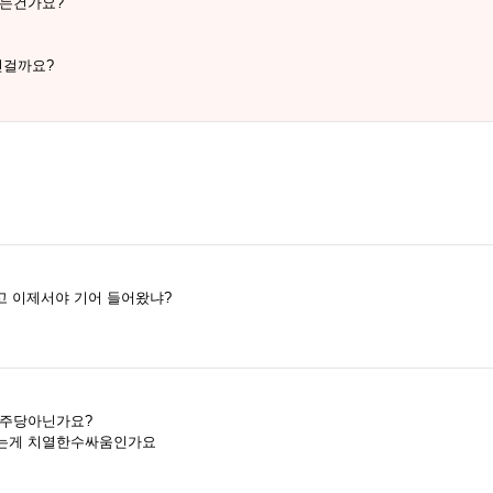
시는건가요?
인걸까요?
고 이제서야 기어 들어왔냐?
민주당아닌가요?
는게 치열한수싸움인가요