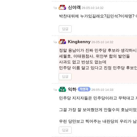
신야객
26-05-10 14:32
박찬대뒤에 누가있길래요?김민석?이재명?
답글
Kingkenny
26-05-10 14:32
정말 용남이가 진짜 민주당 후보라 생각하
세월호, 이태원참사, 위안부 합의 발언들
사과도 없고 반성도 없는데
민주당 이름 달고 있다고 진정 민주당 후보
답글
익하
26-05-10 14:33
민주당 지지자들은 민주당이라고 무턱대고 
그걸 가장 잘 보여줬던게 안철수의 호남이었
우린 당만보고 찍어주는 내란당의 우리가 
답글