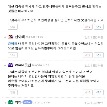
대신 검증을 빡세게 하고 민주시민들에게 모욕을주고 반성도 안하는
것들은 배제해야죠
그것까지 무시하면서 외연확장을 할거면 안하느니만 못한거라는 거죠
답글
0
0
신야객
26-05-10 14:49
신고
|
공감 확인
@익하
내용은 동의하지만 그런확장이 목표지 꼭할수있느냐는 현실적
으로 힘들어보여요 단독과반후에야 그래도되지만
답글
0
0
World굿맨
26-05-10 14:52
신고
|
공감 확인
그러는 와중에 허은아는 열심히 일하고 있는게 보여지고 있고
문제는 나머지 영입인사들이 영입인사면 이 당에 들어온
이유를 보여줘야 하는건데 무리하게 당 노선과 다른 색채를 보이고
주장하는 거겠지요
답글
0
0
익하
26-05-10 14:54
신고
|
공감 확인