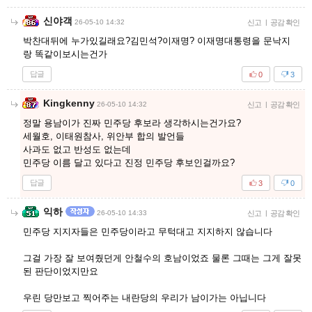
신야객
26-05-10 14:32
신고
|
공감 확인
박찬대뒤에 누가있길래요?김민석?이재명? 이재명대통령을 문낙지
랑 똑같이보시는건가
답글
0
3
Kingkenny
26-05-10 14:32
신고
|
공감 확인
정말 용남이가 진짜 민주당 후보라 생각하시는건가요?
세월호, 이태원참사, 위안부 합의 발언들
사과도 없고 반성도 없는데
민주당 이름 달고 있다고 진정 민주당 후보인걸까요?
답글
3
0
익하
26-05-10 14:33
신고
|
공감 확인
민주당 지지자들은 민주당이라고 무턱대고 지지하지 않습니다
그걸 가장 잘 보여줬던게 안철수의 호남이었죠 물론 그때는 그게 잘못
된 판단이었지만요
우린 당만보고 찍어주는 내란당의 우리가 남이가는 아닙니다