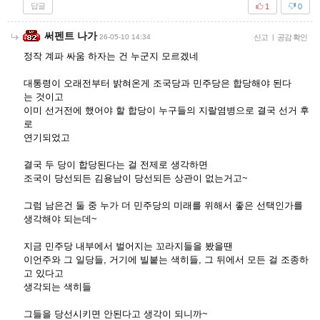
답글
1
0
써펜트 나가
26-05-10 14:34
신고
|
공감 확인
정작 계파 싸움 하자는 건 누군지 모르겠네
대통령이 오래전부터 밝혀온게 조국당과 민주당은 합당해야 된다
는 것이고
이미 선거전에 했어야 할 합당이 누구들의 지랄염병으로 결국 선거 후
로
연기되었고
결국 두 당이 합당된다는 걸 전제로 생각하면
조국이 당선되든 김용남이 당선되든 상관이 없는거고~
그럼 남은건 둘 중 누가 더 민주당의 미래를 위해서 좋은 선택인가를
생각해야 되는데~
지금 민주당 내부에서 벌어지는 꼬라지들을 봤을땐
이언주와 그 일당들, 거기에 빌붙는 색히들, 그 뒤에서 모든 걸 조종하
고 있다고
생각되는 색히들
그들을 당선시키면 안된다고 생각이 되니까~