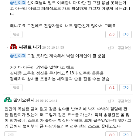
@신야객
신야객님의 말도 이해합니다 다만 전 그걸 용납 못하는거
고 아무리 어렵고 폐쇄적으로 가도 확실하게 가고자 이렇게 적는겁니
다
왜냐고요 그전에도 전향자들이 너무 깽판친게 많아서 그래요
답글
0
0
써펜트 나가
26-05-10 14:55
신고
|
공감 확인
@신야객
그걸 못하면 계속해서 낙엽 어게인이 될 뿐임
거기다 아무리 외연을 넓힌다고 해도
김대중 노무현 정신을 무시하고 5.18과 민주화 운동을
폄훼하며 참사를 조롱하는 세력들과 손을 잡을 수는 없슴
답글
1
0
딸기오랜지
26-05-10 14:43
신고
|
공감 확인
인간의 욕심은 끝이 없고 같은 실수를 반복하네 낙지 수박의 결말에 관
한 답안지가 있는데 왜 그렇게 같은 코스를 가는가. 특히 송영길은 폼 많
이 망가졌네. 스토리가 좋아서 헛짓만 안해도 크게 될수있었는데 뭐가 그
리 급해서 벌써부터 폼 다망가트리며 선수 생명 스스로 끝내고있나
답글
0
0