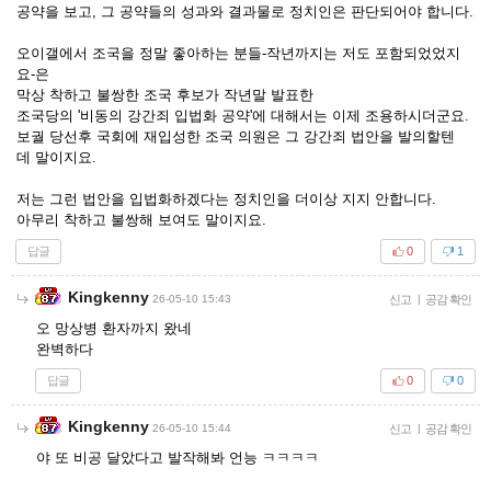
공약을 보고, 그 공약들의 성과와 결과물로 정치인은 판단되어야 합니다.
오이갤에서 조국을 정말 좋아하는 분들-작년까지는 저도 포함되었었지
요-은
막상 착하고 불쌍한 조국 후보가 작년말 발표한
조국당의 '비동의 강간죄 입법화 공약'에 대해서는 이제 조용하시더군요.
보궐 당선후 국회에 재입성한 조국 의원은 그 강간죄 법안을 발의할텐
데 말이지요.
저는 그런 법안을 입법화하겠다는 정치인을 더이상 지지 안합니다.
아무리 착하고 불쌍해 보여도 말이지요.
답글
0
1
Kingkenny
26-05-10 15:43
신고
|
공감 확인
오 망상병 환자까지 왔네
완벽하다
답글
0
0
Kingkenny
26-05-10 15:44
신고
|
공감 확인
야 또 비공 달았다고 발작해봐 언능 ㅋㅋㅋㅋ