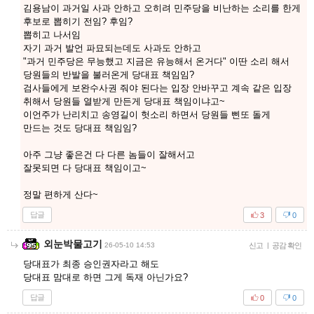
김용남이 과거일 사과 안하고 오히려 민주당을 비난하는 소리를 한게
후보로 뽑히기 전임? 후임?
뽑히고 나서임
자기 과거 발언 파묘되는데도 사과도 안하고
"과거 민주당은 무능했고 지금은 유능해서 온거다" 이딴 소리 해서
당원들의 반발을 불러온게 당대표 책임임?
검사들에게 보완수사권 줘야 된다는 입장 안바꾸고 계속 같은 입장
취해서 당원들 열받게 만든게 당대표 책임이냐고~
이언주가 난리치고 송영길이 헛소리 하면서 당원들 삔또 돌게
만드는 것도 당대표 책임임?
아주 그냥 좋은건 다 다른 놈들이 잘해서고
잘못되면 다 당대표 책임이고~
정말 편하게 산다~
답글
3
0
외눈박물고기
26-05-10 14:53
신고
|
공감 확인
당대표가 최종 승인권자라고 해도
당대표 맘대로 하면 그게 독재 아닌가요?
답글
0
0