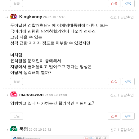
답글
0
0
Kingkenny
26-05-10 15:48
신고
|
공감 확인
두어달전 검찰개혁당시에 이재명대통령에 대한 비토는
극비리에 진행한 당정청협의안이 나오기 전까진
그냥 나올 수 있는
성격 급한 지지자 정도로 치부할 수 있겄지만
너처럼
윤석열을 문재인이 총애해서
지방에서 끌어올리고 밀어주고 했다는 망상은
어떻게 생각해야 할까?
답글
1
0
marcoswon
26-05-10 16:08
신고
|
공감 확인
염병하고 있네 니가하는건 합리적인 비판이고?
답글
0
0
묵명
26-05-10 16:42
신고
|
공감 확인