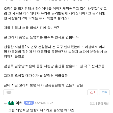
호랑이를 잡기위해서 하이에나를 이미지세탁해주고 같이 싸우겠다? 그
럼 그 세탁된 하이에나가 우리를 공격했던게 사라집니까? 그 공격당했
던 사람들의 2차 피해는 누가 책임져 줄거죠?
대를 위해서 소를 희생시켜야 합니까?
전 그래서 송영길 노영희를 민주쪽 인사로 안봅니다
전향한 사람들? 이언주 전향할때 전 극구 반대했는데 오이갤에서 이재
명 대통령의 픽인데 넌 대통령을 못믿어? 너 쁘락치 스파이 분탕러네 소
리까지 들었고
김상욱 김용남 허은아 등등 내란당 출신들 받을때도 전 극구 반대했음
그때도 오이갤 대다수가 날 분탕러 취급했음
근데 지금 꼬라지 보면 내가 잘못판단한게 없는거 같음
답글
1
0
익하
26-05-10 14:46
신고
|
공감 확인
그럼 외연확장 안할거냐? 라고 물으면 해야죠