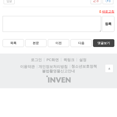
답글
0
0
새로고침
등록
목록
본문
이전
다음
댓글보기
로그인
PC화면
퀵링크
설정
청소년보호정책
이용약관
개인정보처리방침
▲
불법촬영물신고안내
(주)
인
벤