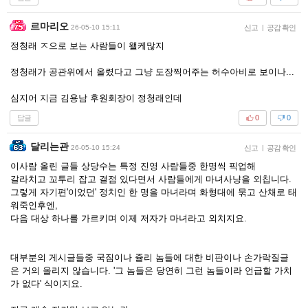
르마리오
26-05-10 15:11
신고
|
공감 확인
정청래 ㅈ으로 보는 사람들이 왤케많지
정청래가 공관위에서 올렸다고 그냥 도장찍어주는 허수아비로 보이나...
심지어 지금 김용남 후원회장이 정청래인데
답글
0
0
달리는관
26-05-10 15:24
신고
|
공감 확인
이사람 올린 글들 상당수는 특정 진영 사람들중 한명씩 픽업해
갈라치고 꼬투리 잡고 결점 있다면서 사람들에게 마녀사냥을 외칩니다.
그렇게 자기편'이었던' 정치인 한 명을 마녀라며 화형대에 묶고 산채로 태
워죽인후엔,
다음 대상 하나를 가르키며 이제 저자가 마녀라고 외치지요.
대부분의 게시글들중 국짐이나 쥴리 놈들에 대한 비판이나 손가락질글
은 거의 올리지 않습니다. '그 놈들은 당연히 그런 놈들이라 언급할 가치
가 없다' 식이지요.