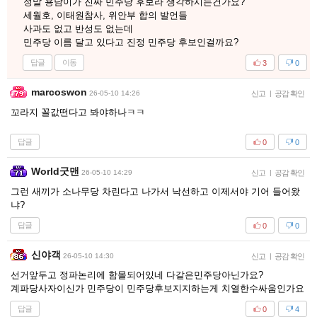
정말 용남이가 진짜 민주당 후보라 생각하시는건가요?
세월호, 이태원참사, 위안부 합의 발언들
사과도 없고 반성도 없는데
민주당 이름 달고 있다고 진정 민주당 후보인걸까요?
답글
이동
3
0
marcoswon
26-05-10 14:26
신고
|
공감 확인
꼬라지 꼴값떤다고 봐야하나ㅋㅋ
답글
0
0
World굿맨
26-05-10 14:29
신고
|
공감 확인
그런 새끼가 소나무당 차린다고 나가서 낙선하고 이제서야 기어 들어왔
냐?
답글
0
0
신야객
26-05-10 14:30
신고
|
공감 확인
선거앞두고 정파논리에 함몰되어있네 다같은민주당아닌가요?
계파당사자이신가 민주당이 민주당후보지지하는게 치열한수싸움인가요
답글
0
4