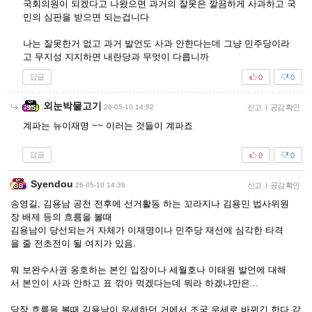
국회의원이 되겠다고 나왔으면 과거의 잘못은 깔끔하게 사과하고 국
민의 심판을 받으면 되는겁니다
나는 잘못한거 없고 과거 발언도 사과 안한다는데 그냥 민주당이라
고 무지성 지지하면 내란당과 무엇이 다릅니까
답글
0
0
외눈박물고기
26-05-10 14:52
신고
|
공감 확인
계파는 뉴이재명 ~~ 이러는 것들이 계파죠
답글
0
0
Syendou
26-05-10 14:36
신고
|
공감 확인
송영길, 김용남 공천 전후에 선거활동 하는 꼬라지나 김용민 법사위원
장 배제 등의 흐름을 볼때
김용남이 당선되는거 자체가 이재명이나 민주당 재선에 심각한 타격
을 줄 전초전이 될 여지가 있음.
뭐 보완수사권 옹호하는 본인 입장이나 세월호나 이태원 발언에 대해
서 본인이 사과 안하고 표 깎아 먹겠다는데 뭐라 하겠냐만은...
당장 흐름을 볼때 김용남이 우세하던 거에서 조국 우세로 바뀌긴 한다 같