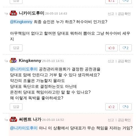
답글
1
0
니카이도후미
26-05-10 14:43
신고
|
공감 확인
@Kingkenny
최종 승인은 누가 하죠? 허수아비 인가요?
아무책임더 없다고 할꺼면 당대표 뭐하러 뽑아요 그냥 허수아비 세우
지
답글
0
2
Kingkenny
26-05-10 14:51
신고
|
공감 확인
@니카이도후미
공천관리위원회가 결정한 공천권을
당대표 맘에 안든다고 거부 할 수 있다 생각하세요?
약간의 조율은 가능할지 몰라도
당대표 독단으로 결정하는것도 아닌데
온전히 당대표 책임이라고만 말 할 수 있나요?
왜 이렇게 독박을 좋아하세요?
답글
2
0
써펜트 나가
26-05-10 14:52
신고
|
공감 확인
@니카이도후미
아니 이 상황에서 당대표가 무슨 책임을 지라는 거임?