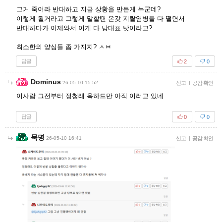
그거 죽어라 반대하고 지금 상황을 만든게 누군데?
이렇게 될거라고 그렇게 말할땐 온갖 지랄염병들 다 떨면서
반대하다가 이제와서 이게 다 당대표 탓이라고?
최소한의 양심들 좀 가지지? ㅅㅂ
답글
2
0
Dominus
26-05-10 15:52
신고
|
공감 확인
이사람 그전부터 정청래 욕하드만 아직 이러고 있네
답글
0
0
묵명
26-05-10 16:41
신고
|
공감 확인