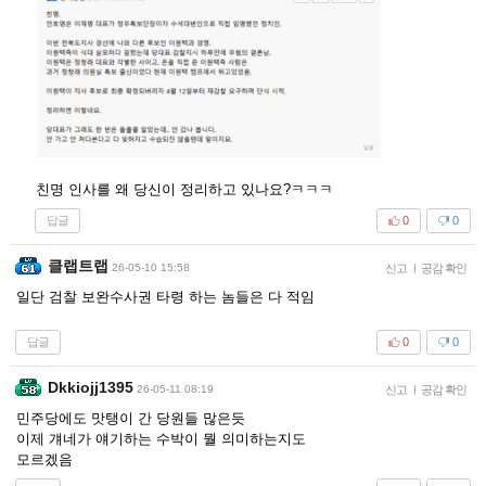
친명 인사를 왜 당신이 정리하고 있나요?ㅋㅋㅋ
답글
0
0
클랩트랩
26-05-10 15:58
신고
|
공감 확인
일단 검찰 보완수사권 타령 하는 놈들은 다 적임
답글
0
0
Dkkiojj1395
26-05-11 08:19
신고
|
공감 확인
민주당에도 맛탱이 간 당원들 많은듯
이제 걔네가 얘기하는 수박이 뭘 의미하는지도
모르겠음