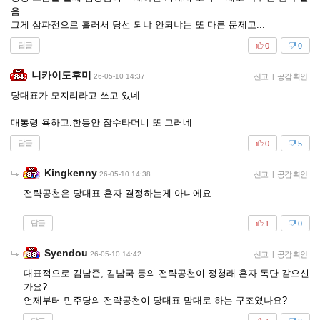
음.
그게 삼파전으로 흘러서 당선 되냐 안되냐는 또 다른 문제고...
답글
0
0
니카이도후미
26-05-10 14:37
신고
|
공감 확인
당대표가 모지리라고 쓰고 있네
대통령 욕하고.한동안 잠수타더니 또 그러네
답글
0
5
Kingkenny
26-05-10 14:38
신고
|
공감 확인
전략공천은 당대표 혼자 결정하는게 아니에요
답글
1
0
Syendou
26-05-10 14:42
신고
|
공감 확인
대표적으로 김남준, 김남국 등의 전략공천이 정청래 혼자 독단 같으신
가요?
언제부터 민주당의 전략공천이 당대표 맘대로 하는 구조였나요?