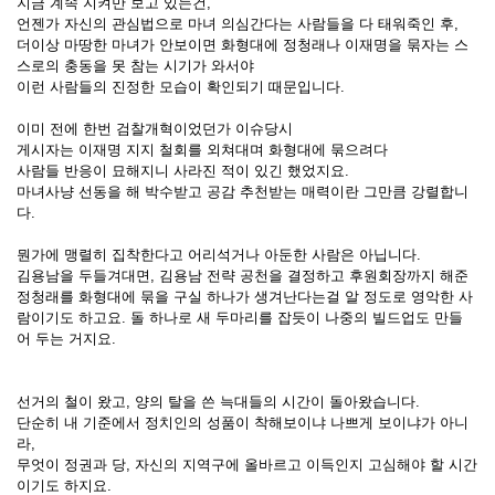
지금 계속 지켜만 보고 있는건,
언젠가 자신의 관심법으로 마녀 의심간다는 사람들을 다 태워죽인 후,
더이상 마땅한 마녀가 안보이면 화형대에 정청래나 이재명을 묶자는 스
스로의 충동을 못 참는 시기가 와서야
이런 사람들의 진정한 모습이 확인되기 때문입니다.
이미 전에 한번 검찰개혁이었던가 이슈당시
게시자는 이재명 지지 철회를 외쳐대며 화형대에 묶으려다
사람들 반응이 묘해지니 사라진 적이 있긴 했었지요.
마녀사냥 선동을 해 박수받고 공감 추천받는 매력이란 그만큼 강렬합니
다.
뭔가에 맹렬히 집착한다고 어리석거나 아둔한 사람은 아닙니다.
김용남을 두들겨대면, 김용남 전략 공천을 결정하고 후원회장까지 해준
정청래를 화형대에 묶을 구실 하나가 생겨난다는걸 알 정도로 영악한 사
람이기도 하고요. 돌 하나로 새 두마리를 잡듯이 나중의 빌드업도 만들
어 두는 거지요.
선거의 철이 왔고, 양의 탈을 쓴 늑대들의 시간이 돌아왔습니다.
단순히 내 기준에서 정치인의 성품이 착해보이냐 나쁘게 보이냐가 아니
라,
무엇이 정권과 당, 자신의 지역구에 올바르고 이득인지 고심해야 할 시간
이기도 하지요.