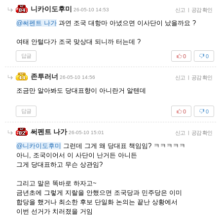
니카이도후미
26-05-10 14:53
신고
|
공감 확인
@써펜트 나가
과연 조국 대항마 아녔으면 이사단이 났을까요 ?
여태 안털다가 조국 맞상대 되니까 터는데 ?
답글
0
0
존투러너
26-05-10 14:56
신고
|
공감 확인
조금만 알아봐도 당대표향이 아니란거 알텐데
답글
0
0
써펜트 나가
26-05-10 15:01
신고
|
공감 확인
@니카이도후미
그런데 그게 왜 당대표 책임임? ㅋㅋㅋㅋㅋ
아니, 조국이어서 이 사단이 난거든 아니든
그게 당대표하고 무슨 상관임?
그리고 말은 똑바로 하자고~
금년초에 그렇게 지랄을 안했으면 조국당과 민주당은 이미
합당을 했거나 최소한 후보 단일화 논의는 끝난 상황에서
이번 선거가 치러졌을 거임