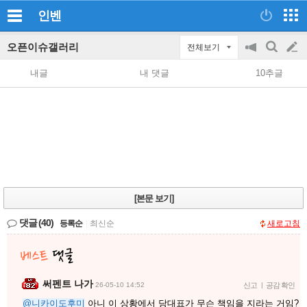
인벤
오픈이슈갤러리
전체보기
공
검
글
지
색
내글
내 댓글
10추글
on/off
쓰
기
[본문 보기]
댓글
(40)
등록순
|
최신순
새로고침
써펜트 나가
26-05-10 14:52
신고
|
공감 확인
@니카이도후미
아니 이 상황에서 당대표가 무슨 책임을 지라는 거임?