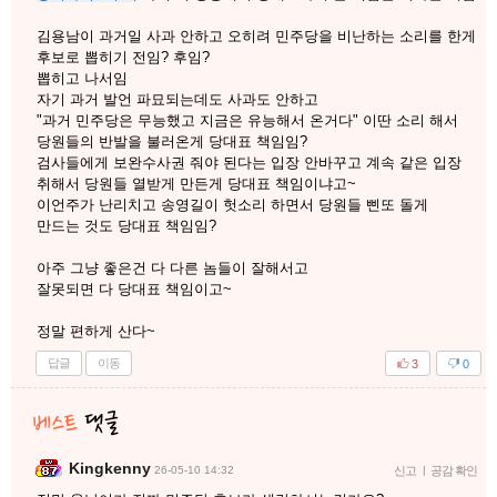
김용남이 과거일 사과 안하고 오히려 민주당을 비난하는 소리를 한게
후보로 뽑히기 전임? 후임?
뽑히고 나서임
자기 과거 발언 파묘되는데도 사과도 안하고
"과거 민주당은 무능했고 지금은 유능해서 온거다" 이딴 소리 해서
당원들의 반발을 불러온게 당대표 책임임?
검사들에게 보완수사권 줘야 된다는 입장 안바꾸고 계속 같은 입장
취해서 당원들 열받게 만든게 당대표 책임이냐고~
이언주가 난리치고 송영길이 헛소리 하면서 당원들 삔또 돌게
만드는 것도 당대표 책임임?
아주 그냥 좋은건 다 다른 놈들이 잘해서고
잘못되면 다 당대표 책임이고~
정말 편하게 산다~
답글
이동
3
0
Kingkenny
26-05-10 14:32
신고
|
공감 확인