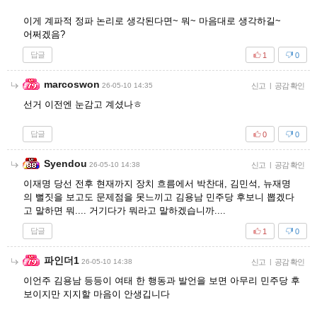
이게 계파적 정파 논리로 생각된다면~ 뭐~ 마음대로 생각하길~
어쩌겠음?
답글
1
0
marcoswon
26-05-10 14:35
신고
|
공감 확인
선거 이전엔 눈감고 계셨나ㅎ
답글
0
0
Syendou
26-05-10 14:38
신고
|
공감 확인
이재명 당선 전후 현재까지 장치 흐름에서 박찬대, 김민석, 뉴재명
의 뻘짓을 보고도 문제점을 못느끼고 김용남 민주당 후보니 뽑겠다
고 말하면 뭐.... 거기다가 뭐라고 말하겠습니까....
답글
1
0
파인더1
26-05-10 14:38
신고
|
공감 확인
이언주 김용남 등등이 여태 한 행동과 발언을 보면 아무리 민주당 후
보이지만 지지할 마음이 안생깁니다