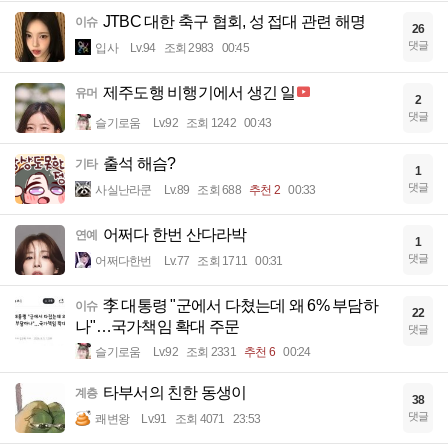
JTBC 대한 축구 협회, 성 접대 관련 해명
이슈
26
댓글
입사
Lv.94
조회 2983
00:45
제주도행 비행기에서 생긴 일
유머
2
댓글
슬기로움
Lv.92
조회 1242
00:43
출석 해슴?
기타
1
댓글
사실난라쿤
Lv.89
조회 688
추천 2
00:33
어쩌다 한번 산다라박
연예
1
댓글
어쩌다한번
Lv.77
조회 1711
00:31
李 대통령 "군에서 다쳤는데 왜 6% 부담하
이슈
22
나"…국가책임 확대 주문
댓글
슬기로움
Lv.92
조회 2331
추천 6
00:24
타부서의 친한 동생이
계층
38
댓글
쾌변왕
Lv.91
조회 4071
23:53