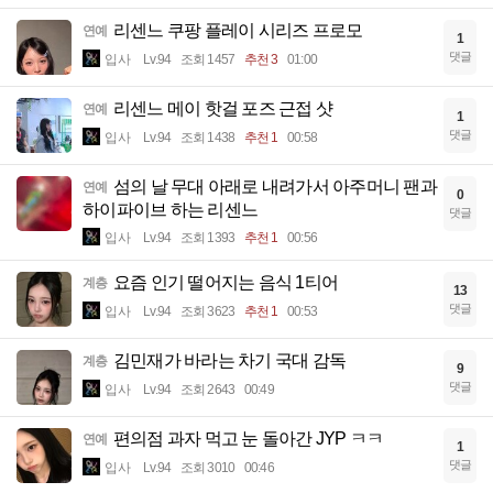
리센느 쿠팡 플레이 시리즈 프로모
연예
1
댓글
입사
Lv.94
조회 1457
추천 3
01:00
리센느 메이 핫걸 포즈 근접 샷
연예
1
댓글
입사
Lv.94
조회 1438
추천 1
00:58
섬의 날 무대 아래로 내려가서 아주머니 팬과
연예
0
하이파이브 하는 리센느
댓글
입사
Lv.94
조회 1393
추천 1
00:56
요즘 인기 떨어지는 음식 1티어
계층
13
댓글
입사
Lv.94
조회 3623
추천 1
00:53
김민재가 바라는 차기 국대 감독
계층
9
댓글
입사
Lv.94
조회 2643
00:49
편의점 과자 먹고 눈 돌아간 JYP ㅋㅋ
연예
1
댓글
입사
Lv.94
조회 3010
00:46