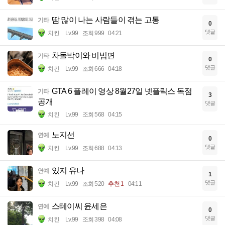
땀 많이 나는 사람들이 겪는 고통
기타
0
댓글
치킨
Lv.99
조회 999
04:21
차돌박이와 비빔면
기타
0
댓글
치킨
Lv.99
조회 666
04:18
GTA 6 플레이 영상 8월27일 넷플릭스 독점
기타
3
공개
댓글
치킨
Lv.99
조회 568
04:15
노지선
연예
0
댓글
치킨
Lv.99
조회 688
04:13
있지 유나
연예
1
댓글
치킨
Lv.99
조회 520
추천 1
04:11
스테이씨 윤세은
연예
0
댓글
치킨
Lv.99
조회 398
04:08