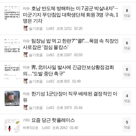
호남 반도체 방해하는 미 7공군 박살내자”···
이슈
8
미군기지 무단침입 대학생단체 회원 3명 구속, 1
댓글
명은 기각
슬기로움
Lv.92
조회 1231
02:20
팀장님 밥 먹고 한판?” “콜!”…폭염 속 직장인
이슈
6
사로잡은 ‘점심 몰캉스’
댓글
슬기로움
Lv.92
조회 2187
02:03
靑, 北미사일 발사에 긴급안보상황점검회
이슈
0
의…“도발 중단 촉구”
댓글
슬기로움
Lv.92
조회 915
01:49
한기성 1군단장이 직무 배제된 결정적인 이
이슈
4
유
댓글
슬기로움
Lv.92
조회 1975
01:44
요즘 당근 핫플레이스
기타
5
댓글
하루5프로
Lv.50
조회 2042
01:40