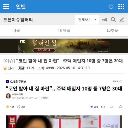
인벤
오픈이슈갤러리
전체보기
공
검
글
지
색
내글
내 댓글
10추글
on/off
쓰
기
[이슈]
“코인 팔아 내 집 마련”...주택 매입자 10명 중 7명은 30대
신라
댓글: 11 개
조회:
4998
2026-05-10 14:31:19