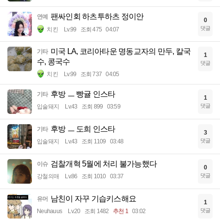
팬싸인회 하츠투하츠 정이안
연예
0
댓글
치킨
Lv.99
조회 475
04:07
미국 LA, 코리아타운 명동교자의 만두, 칼국
기타
1
수, 콩국수
댓글
치킨
Lv.99
조회 737
04:05
후방 ㅡ 빵귤 인스타
기타
1
댓글
입술돼지
Lv.43
조회 899
03:59
후방 ㅡ 도희 인스타
기타
3
댓글
입술돼지
Lv.43
조회 1109
03:48
검찰개혁 5월에 처리 불가능했다
이슈
0
댓글
강철의매
Lv.86
조회 1010
03:37
남친이 자꾸 기습키스해요
유머
1
댓글
Neuhauus
Lv.20
조회 1482
추천 1
03:02