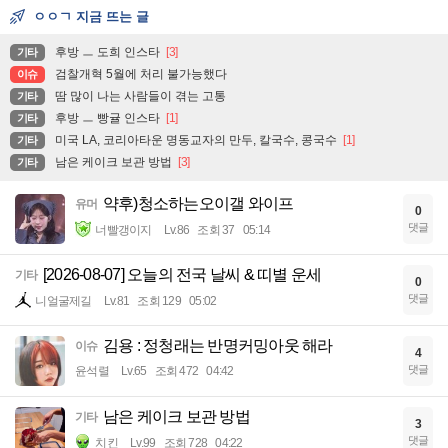
ㅇㅇㄱ 지금 뜨는 글
후방 ㅡ 도희 인스타
[3]
기타
검찰개혁 5월에 처리 불가능했다
이슈
땀 많이 나는 사람들이 겪는 고통
기타
후방 ㅡ 빵귤 인스타
[1]
기타
미국 LA, 코리아타운 명동교자의 만두, 칼국수, 콩국수
[1]
기타
남은 케이크 보관 방법
[3]
기타
약후)청소하는오이갤 와이프
유머
0
댓글
너빨갱이지
Lv.86
조회 37
05:14
[2026-08-07] 오늘의 전국 날씨 & 띠별 운세
기타
0
댓글
니얼굴제길
Lv.81
조회 129
05:02
김용 : 정청래는 반명커밍아웃 해라
이슈
4
댓글
윤석렬
Lv.65
조회 472
04:42
남은 케이크 보관 방법
기타
3
댓글
치킨
Lv.99
조회 728
04:22