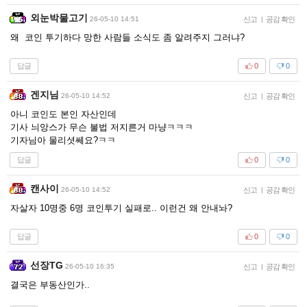
외눈박물고기
26-05-10 14:51
신고
|
공감 확인
왜 코인 투기하다 망한 사람들 소식도 좀 알려주지 그러냐?
답글
0
0
겐지님
26-05-10 14:52
신고
|
공감 확인
아니 코인도 본인 자산인데
기사 늬앙스가 무슨 불법 저지른거 마냥ㅋㅋㅋ
기자님아 물리셧쎄요?ㅋㅋ
답글
0
0
캔사이
26-05-10 14:52
신고
|
공감 확인
자살자 10명중 6명 코인투기 실패로.. 이런건 왜 안내놔?
답글
0
0
선장TG
26-05-10 16:35
신고
|
공감 확인
결국은 부동산인가..