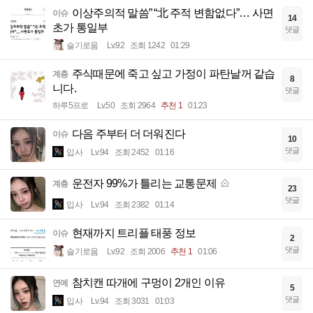
이상주의적 말씀” “北 주적 변함없다”… 사면
이슈
14
초가 통일부
댓글
슬기로움
Lv.92
조회 1242
01:29
주식때문에 죽고 싶고 가정이 파탄날꺼 같습
계층
8
니다.
댓글
하루5프로
Lv.50
조회 2964
추천 1
01:23
다음 주부터 더 더워진다
이슈
10
댓글
입사
Lv.94
조회 2452
01:16
운전자 99%가 틀리는 교통문제
계층
23
댓글
입사
Lv.94
조회 2382
01:14
현재까지 트리플 태풍 정보
이슈
2
댓글
슬기로움
Lv.92
조회 2006
추천 1
01:06
참치캔 따개에 구멍이 2개인 이유
연예
5
댓글
입사
Lv.94
조회 3031
01:03