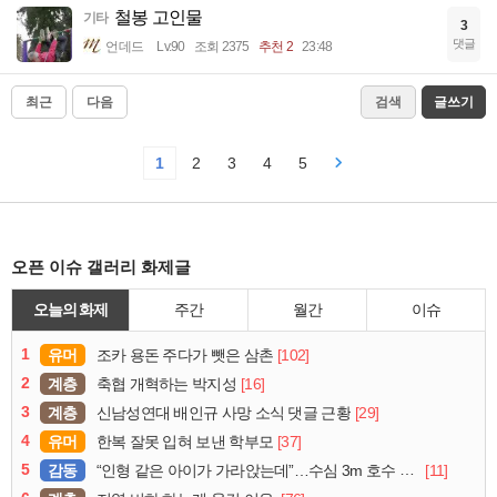
철봉 고인물
기타
3
댓글
언데드
Lv.90
조회 2375
추천 2
23:48
최근
다음
검색
글쓰기
1
2
3
4
5
오픈 이슈 갤러리 화제글
오늘의 화제
주간
월간
이슈
1
유머
[102]
조카 용돈 주다가 뺏은 삼촌
2
계층
[16]
축협 개혁하는 박지성
3
계층
[29]
신남성연대 배인규 사망 소식 댓글 근황
4
유머
[37]
한복 잘못 입혀 보낸 학부모
5
감동
[11]
“인형 같은 아이가 가라앉는데”…수심 3m 호수 뛰어든 60대 의인