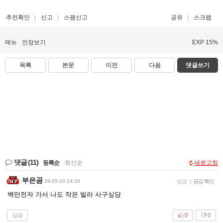
추천확인
신고
스팸신고
공유
스크랩
메뉴
인장보기
EXP 15%
목록
본문
이전
다음
댓글쓰기
댓글
(11)
등록순
|
최신순
새로고침
부은곰
26-05-10 14:33
신고
|
공감 확인
백만전자 가서 나도 작은 빌라 사구싶당
답글
0
0