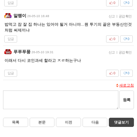
답글
0
0
알팽이
26-05-10 16:48
신고
|
공감 확인
밥먹고 잠 잘 집 하나는 있어야 될거 아니야...뭔 투기의 끝은 부동산인것
처럼 써제끼냐
답글
0
0
푸푸푸풍
26-05-10 19:31
신고
|
공감 확인
이래서 다시 코인과세 할라고 ㅈㄹ하는구나
답글
0
0
새로고침
등록
목록
본문
이전
다음
댓글보기