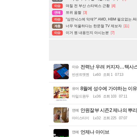
며칠 전 부산 스타벅스 근황
[4]
이슈
쯔위 움짤
[3]
연예
"삼전닉스에 악재?" AMD, HBM 필요없는 A
이슈
너무 억울하다는 한문철 TV 제보자
[11]
계층
이거 뭔 내용인지 아시는분
[7]
이슈
전력난 우려 커지자…텍사스
이슈
빈센트멧젠
Lv.60
조회 1
07:13
8월에 성수에 가야하는 이유 (f
유머
마일드원두
Lv.36
조회 103
07:11
안원잘부 시즌2 제나의 뿌
연예
아이스티이
Lv.32
조회 225
07:07
언제나 아이브
연예