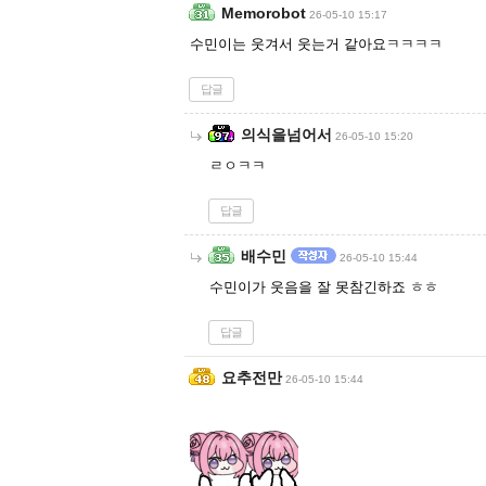
Memorobot
26-05-10 15:17
수민이는 웃겨서 웃는거 같아요ㅋㅋㅋㅋ
답글
의식을넘어서
26-05-10 15:20
ㄹㅇㅋㅋ
답글
배수민
26-05-10 15:44
수민이가 웃음을 잘 못참긴하죠 ㅎㅎ
답글
요추전만
26-05-10 15:44