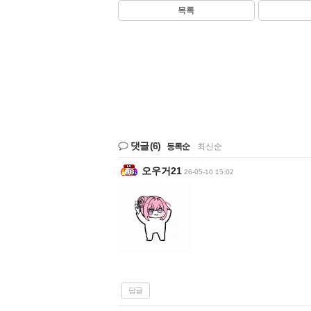
목록
댓글
(6)
등록순
|
최신순
오우거21
26-05-10 15:02
답글