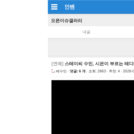
인벤
오픈이슈갤러리
내글
[연예]
스테이씨 수민, 시은이 부르는 테
배수민
댓글: 6 개
조회:
2863
추천:
4
2026-0