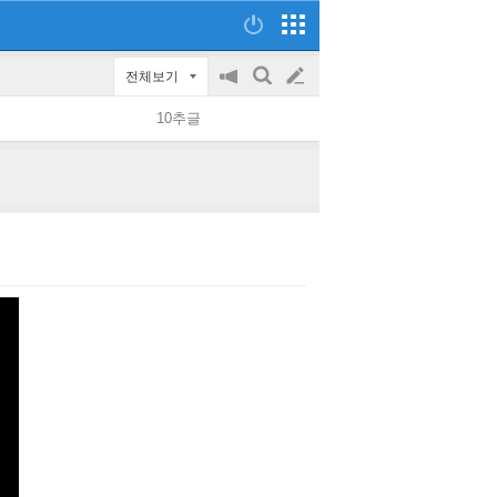
전체보기
공
검
글
지
색
10추글
on/off
쓰
기