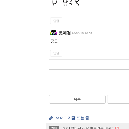
답글
롯데검
26-05-10 20:51
굿굿
답글
목록
ㅇㅇㄱ 지금 뜨는 글
ㅇㅎ) 청바지가 잘 어울리는 여자~
[7]
기타