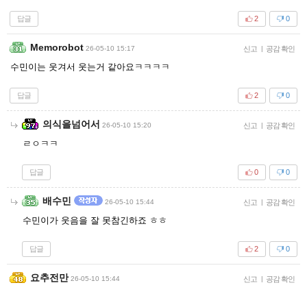
답글
2
0
Memorobot
26-05-10 15:17
신고
|
공감 확인
수민이는 웃겨서 웃는거 같아요ㅋㅋㅋㅋ
답글
2
0
의식을넘어서
26-05-10 15:20
신고
|
공감 확인
ㄹㅇㅋㅋ
답글
0
0
배수민
26-05-10 15:44
신고
|
공감 확인
수민이가 웃음을 잘 못참긴하죠 ㅎㅎ
답글
2
0
요추전만
26-05-10 15:44
신고
|
공감 확인