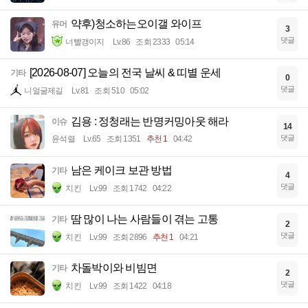
약후)청소하는오이갤 와이프
유머
3
댓글
너빨갱이지
Lv.86
조회 2333
05:14
[2026-08-07] 오늘의 전국 날씨 & 띠별 운세
기타
0
댓글
니얼굴제길
Lv.81
조회 510
05:02
김용 : 정청래는 반명커밍아웃 해라
이슈
14
댓글
윤석렬
Lv.65
조회 1351
추천 1
04:42
남은 케이크 보관 방법
기타
4
댓글
치킨
Lv.99
조회 1742
04:22
땀 많이 나는 사람들이 겪는 고통
기타
2
댓글
치킨
Lv.99
조회 2896
추천 1
04:21
차돌박이와 비빔면
기타
2
댓글
치킨
Lv.99
조회 1422
04:18