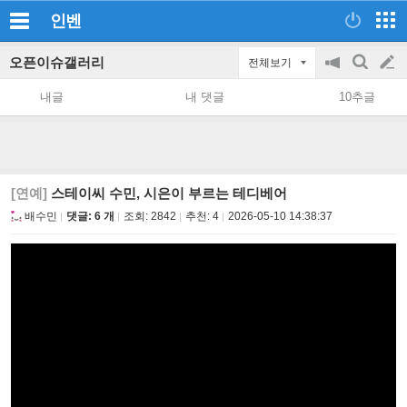
인벤
오픈이슈갤러리
전체보기
공
검
글
지
색
내글
내 댓글
10추글
on/off
쓰
기
[연예]
스테이씨 수민, 시은이 부르는 테디베어
배수민
댓글: 6 개
조회:
2842
추천:
4
2026-05-10 14:38:37