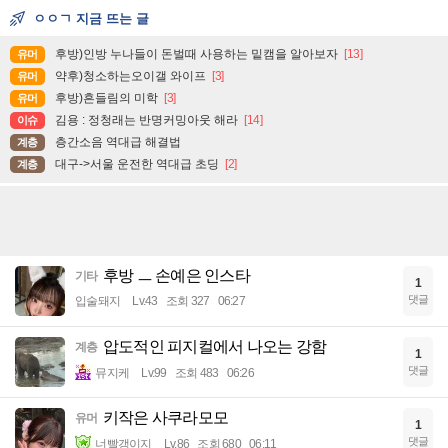
ㅇㅇㄱ 지금 뜨는 글
후방)인방 누나들이 돈벌때 사용하는 밑캠을 알아보자
[13]
유머
약후)청소하는오이갤 와이프
[3]
유머
후방)흔들림의 미학
[3]
유머
김용 : 정청래는 반명커밍아웃 해라
[14]
이슈
층간소음 역대급 해결법
계층
대구->서울 운전한 역대급 초딩
[2]
계층
후방 ㅡ 손예은 인스타
기타
1
댓글
입술돼지
Lv.43
조회 327
06:27
압도적인 피지컬에서 나오는 강함
계층
1
댓글
뮤지케
Lv.99
조회 483
06:26
키작은 사쿠라모모
유머
1
댓글
너빨갱이지
Lv.86
조회 680
06:11