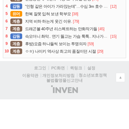
4
감동
[12]
“인형 같은 아이가 가라앉는데”…수심 3m 호수 뛰어든 60대 의인
5
유머
[38]
한복 잘못 입혀 보낸 학부모
6
계층
[79]
지역 비하 하는게 웃긴 이유.
7
계층
[45]
드래곤볼 40주년 리스펙트하는 만화작가들
8
감동
[15]
슥오더니 촤악.. 연기 뚫고는 가슴 툭툭.. 지나가던 아재의 정체
9
계층
[59]
후방)요즘 하나둘씩 보이는 투명의자
10
계층
[29]
ㅇㅎ) 나이키 역사상 최고의 품질이던 시절
로그인
PC화면
퀵링크
설정
청소년보호정책
이용약관
개인정보처리방침
▲
불법촬영물신고안내
(주)
인
벤