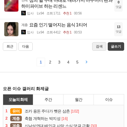
섬의 날 무대 아래로 내려가서 아주머니 팬과
연예
0
하이파이브 하는 리센느
댓글
입사
Lv.94
조회 1711
추천 1
00:56
요즘 인기 떨어지는 음식 1티어
계층
13
댓글
입사
Lv.94
조회 4412
추천 1
00:53
최근
다음
검색
글쓰기
1
2
3
4
5
오픈 이슈 갤러리 화제글
오늘의 화제
주간
월간
이슈
1
유머
[102]
조카 용돈 주다가 뺏은 삼촌
2
계층
[16]
축협 개혁하는 박지성
3
계층
[30]
신남성연대 배인규 사망 소식 댓글 근황