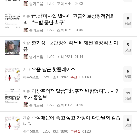
슬기로움
Lv.92
조회 3046
02:03
靑, 北미사일 발사에 긴급안보상황점검회
이슈
0
의…“도발 중단 촉구”
댓글
슬기로움
Lv.92
조회 1075
01:49
한기성 1군단장이 직무 배제된 결정적인 이
이슈
5
유
댓글
슬기로움
Lv.92
조회 2621
01:44
요즘 당근 핫플레이스
기타
5
댓글
하루5프로
Lv.50
조회 2683
추천 1
01:40
이상주의적 말씀” “北 주적 변함없다”… 사면
이슈
14
초가 통일부
댓글
슬기로움
Lv.92
조회 1564
01:29
주식때문에 죽고 싶고 가정이 파탄날꺼 같습
계층
8
니다.
댓글
하루5프로
Lv.50
조회 3806
추천 1
01:23