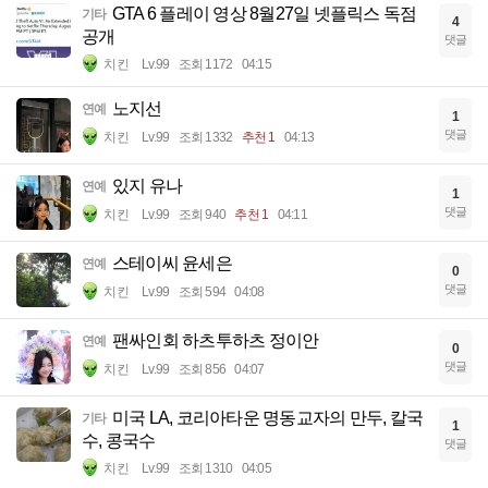
GTA 6 플레이 영상 8월27일 넷플릭스 독점
기타
4
공개
댓글
치킨
Lv.99
조회 1172
04:15
노지선
연예
1
댓글
치킨
Lv.99
조회 1332
추천 1
04:13
있지 유나
연예
1
댓글
치킨
Lv.99
조회 940
추천 1
04:11
스테이씨 윤세은
연예
0
댓글
치킨
Lv.99
조회 594
04:08
팬싸인회 하츠투하츠 정이안
연예
0
댓글
치킨
Lv.99
조회 856
04:07
미국 LA, 코리아타운 명동교자의 만두, 칼국
기타
1
수, 콩국수
댓글
치킨
Lv.99
조회 1310
04:05