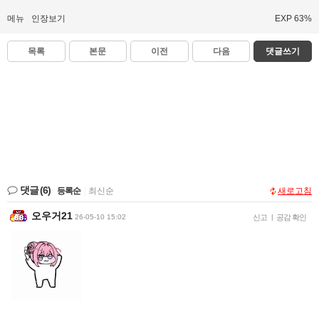
메뉴
인장보기
EXP 63%
목록
본문
이전
다음
댓글쓰기
댓글
(6)
등록순
|
최신순
새로고침
오우거21
26-05-10 15:02
신고
|
공감 확인