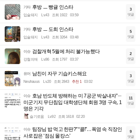
후방 ㅡ 빵귤 인스타
기타
3
댓글
입술돼지
Lv.43
조회 1922
03:59
후방 ㅡ 도희 인스타
기타
5
댓글
입술돼지
Lv.43
조회 3264
03:48
검찰개혁 5월에 처리 불가능했다
이슈
2
댓글
강철의매
Lv.86
조회 1797
03:37
남친이 자꾸 기습키스해요
유머
3
댓글
Neuhauus
Lv.20
조회 2843
추천 1
03:02
호남 반도체 방해하는 미 7공군 박살내자”···
이슈
11
미군기지 무단침입 대학생단체 회원 3명 구속, 1
댓글
명은 기각
슬기로움
Lv.92
조회 1618
02:20
팀장님 밥 먹고 한판?” “콜!”…폭염 속 직장인
이슈
9
사로잡은 ‘점심 몰캉스’
댓글