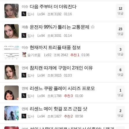
다음 주부터 더 더워진다
이슈
12
댓글
입사
Lv.94
조회 3192
01:16
운전자 99%가 틀리는 교통문제
계층
23
댓글
입사
Lv.94
조회 3031
01:14
현재까지 트리플 태풍 정보
이슈
3
댓글
슬기로움
Lv.92
조회 2642
추천 1
01:06
참치캔 따개에 구멍이 2개인 이유
연예
6
댓글
입사
Lv.94
조회 3815
01:03
리센느 쿠팡 플레이 시리즈 프로모
연예
1
댓글
입사
Lv.94
조회 1788
추천 3
01:00
리센느 메이 핫걸 포즈 근접 샷
연예
2
댓글
입사
Lv.94
조회 1827
추천 2
00:58