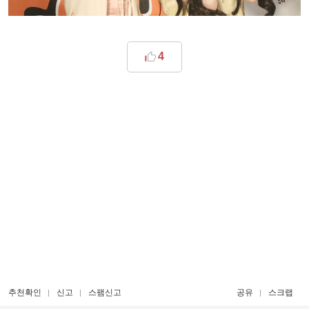
4
추천확인
신고
스팸신고
공유
스크랩