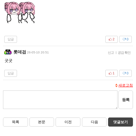
답글
2
0
롯데검
26-05-10 20:51
신고
|
공감 확인
굿굿
답글
1
0
새로고침
등록
목록
본문
이전
다음
댓글보기