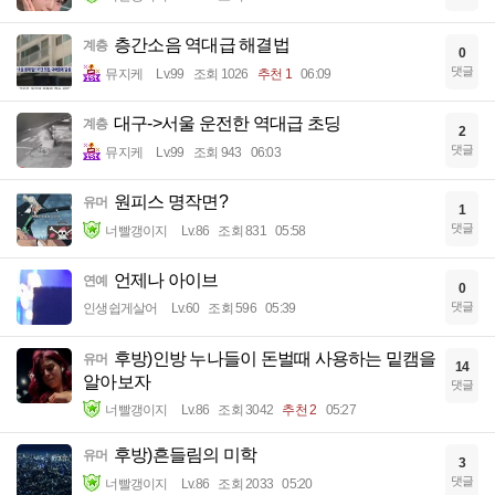
층간소음 역대급 해결법
계층
0
댓글
뮤지케
Lv.99
조회 1026
추천 1
06:09
대구->서울 운전한 역대급 초딩
계층
2
댓글
뮤지케
Lv.99
조회 943
06:03
원피스 명작면?
유머
1
댓글
너빨갱이지
Lv.86
조회 831
05:58
언제나 아이브
연예
0
댓글
인생쉽게살어
Lv.60
조회 596
05:39
후방)인방 누나들이 돈벌때 사용하는 밑캠을
유머
14
알아보자
댓글
너빨갱이지
Lv.86
조회 3042
추천 2
05:27
후방)흔들림의 미학
유머
3
댓글
너빨갱이지
Lv.86
조회 2033
05:20